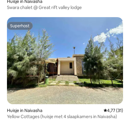
Huisje in Naivasha
Swara chalet @ Great rift valley lodge
Superhost
Superhost
Huisje in Naivasha
Gemiddelde be
4,77 (31)
Yellow Cottages (huisje met 4 slaapkamers in Naivasha)