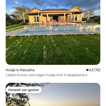
Huisje in Naivasha
Gemiddelde b
4,5 (10)
Leilani Annex, een eigen huisje met 4 slaapkamers
Favoriet van gasten
Favoriet van gasten