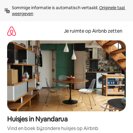
Ga
Sommige informatie is automatisch vertaald. 
Originele taal 
direct
weergeven
naar
inhoud
Je ruimte op Airbnb zetten
Huisjes in Nyandarua
Vind en boek bijzondere huisjes op Airbnb