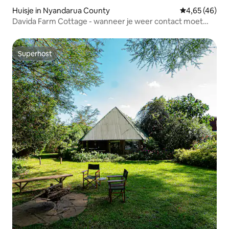
Huisje in Nyandarua County
Gemiddelde be
4,65 (46)
Davida Farm Cottage - wanneer je weer contact moet
maken
Superhost
Superhost