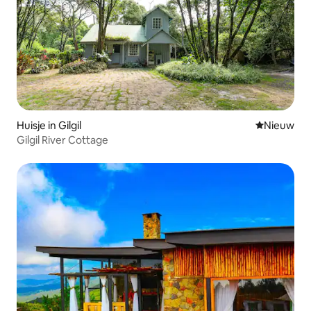
Huisje in Gilgil
Nieuwe ac
Nieuw
Gilgil River Cottage