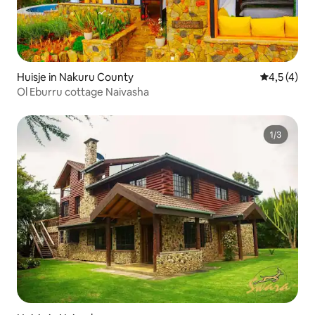
Huisje in Nakuru County
Gemiddelde 
4,5 (4)
Ol Eburru cottage Naivasha