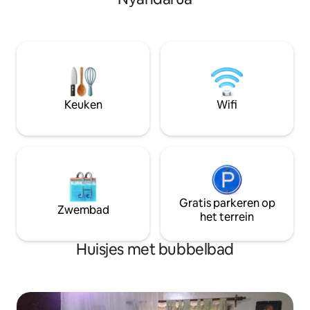
en koppels die op zoek zijn naar
maken het perfect
avontuur en romantiek, of digitale
gezinnen. Verken 
nomaden of landbouwadviseurs, een
dieren in het wild e
geweldige ruimte om vanuit te werken.
geniet van een ru
Geniet van ons zwembad en
comfort.
squashbaan, nabijgelegen
bezienswaardigheden zoals Hells Gate,
Mt. Longonot, Crescent Island,
Keuken
Wifi
Sanctuary Farm & dining at Carnelley's
next door. Zoveel te doen en te
genieten!
Gratis parkeren op
Zwembad
het terrein
Huisjes met bubbelbad