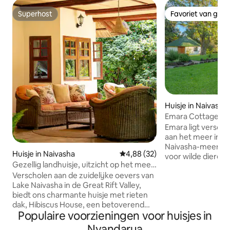
Superhost
Favoriet van gas
Superhost
Favoriet van gas
Huisje in Naivasha
Emara Cottage | 
Emara ligt versch
aan het meer in d
Naivasha-meer en 
Huisje in Naivasha
Gemiddelde beoordeling van 4,8
4,88 (32)
voor wilde dieren.
Gezellig landhuisje, uitzicht op het meer,
haard en geniet va
Hells Gate en zwembad
Verscholen aan de zuidelijke oevers van
enkele minuten van h
Lake Naivasha in de Great Rift Valley,
biedt plaats aan 
biedt ons charmante huisje met rieten
tweepersoonsbed i
dak, Hibiscus House, een betoverend
een ensuite ronda
Populaire voorzieningen voor huisjes in
uitzicht op het meer en een gezellige
tweepersoonsbed.
charme. Ideaal voor gezinnen, vrienden
volledig uitgerust
Nyandarua