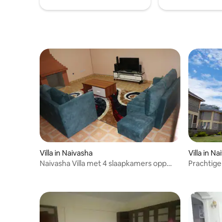
Lake Olo
teambuild
Villa in Naivasha
Villa in N
Naivasha Villa met 4 slaapkamers opp
Prachtige
Lake Naivasha Resort.
meer Nai