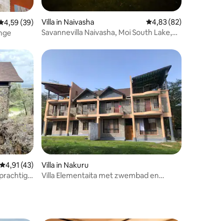
Villa in Naivasha
Gemiddelde beoordelin
4,83 (82)
Gemiddelde beoordeling van 4,59 uit 5, 39 recensies
4,59 (39)
Savannevilla Naivasha, Moi South Lake,
unge
Kedong
Gemiddelde beoordeling van 4,91 uit 5, 43 recensies
4,91 (43)
Villa in Nakuru
 prachtig
Villa Elementaita met zwembad en
Flamingo's