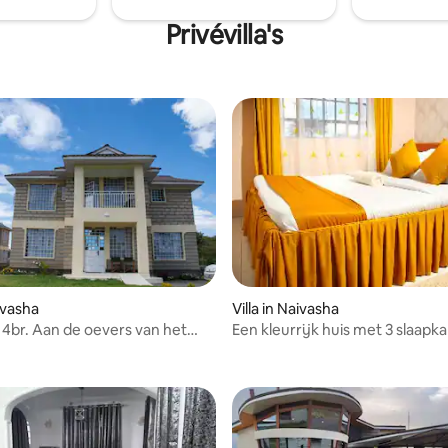
iden Camping /Grondoptie voor
ing /vrijvuur.
Privévilla's
aivasha
Villa in Naivasha
 4br. Aan de oevers van het
Een kleurrijk huis met 3 slaap
vasha.
tegenover L.Nvsh resort