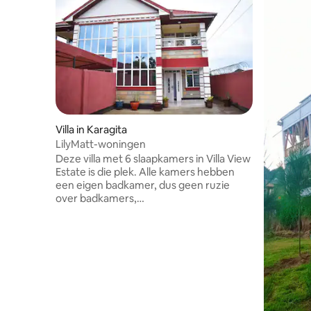
Villa in Karagita
LilyMatt-woningen
Deze villa met 6 slaapkamers in Villa View
Estate is die plek. Alle kamers hebben
een eigen badkamer, dus geen ruzie
over badkamers,
privéparkeergelegenheid voor het hele
team, Netflix, snelle wifi en je bent
letterlijk 2 minuten verwijderd van Lake
Naivasha Resort. Beveiligd terrein, 24/7
beveiliging en de sfeer is geweldig.
Perfect voor kampeertochten,
baecations, familiereünies of gewoon
om te ontsnappen aan het verkeer in