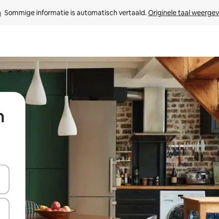
Sommige informatie is automatisch vertaald. 
Originele taal weerge
n
een keuze met je de pijltjestoetsen omhoog en omlaag, óf door te tik