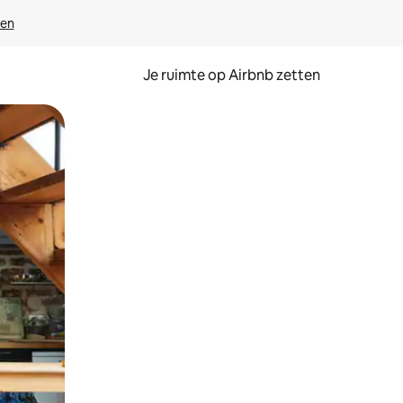
ven
Je ruimte op Airbnb zetten
ken of swipen.