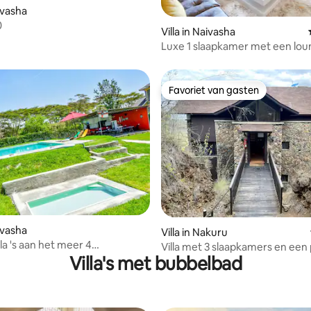
aivasha
0
ing van 4,2 uit 5, 5 recensies
Villa in Naivasha
Luxe 1 slaapkamer met een lo
Favoriet van gasten
Favoriet van gasten
 van 4,89 uit 5, 19 recensies
aivasha
Villa in Nakuru
la 's aan het meer 4
Villa met 3 slaapkamers en een
ers
Villa's met bubbelbad
uitzicht op Naivasha