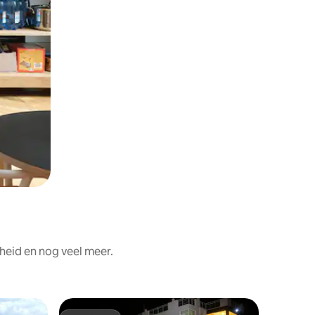
heid en nog veel meer.
Villa in N