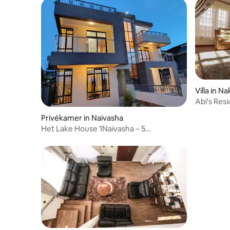
Villa in N
Abi's Res
Privékamer in Naivasha
Het Lake House 1Naivasha – 5
slaapkamers