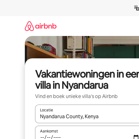
Ga
direct
naar
inhoud
Vakantiewoningen in ee
villa in Nyandarua
Vind en boek unieke villa's op Airbnb
Locatie
Wanneer er suggesties beschikbaar zijn, maak je 
Aankomst