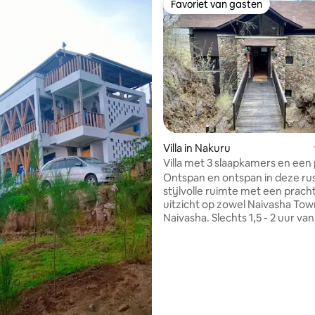
Favoriet van gasten
Favoriet van gasten
Villa in Nakuru
Villa met 3 slaapkamers en een
uitzicht op Naivasha
Ontspan en ontspan in deze rus
stijlvolle ruimte met een prach
uitzicht op zowel Naivasha Tow
Naivasha. Slechts 1,5 - 2 uur van
het moderne, ruime landhuis p
voor gezinsuitjes, een reis weg
stad met vrienden of gewoon e
weekendje weg om te herpakke
weelderige groen. De villa met 3
slaapkamers heeft meerdere b
zodat iedereen een voorproefj