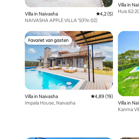
Villa in N
Huis 62:2
Villa in Naivasha
Gemiddelde beoordel
4,2 (5)
NAIVASHA APPLE VILLA 'S(FN-02)
Favoriet van gasten
Favoriet van gasten
Villa in Naivasha
Gemiddelde beoordeling
4,89 (19)
Villa in N
Impala House, Naivasha
Kanma Vil
slaapkam