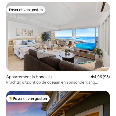
Favoriet van gasten
Favoriet van gasten
Appartement in Honolulu
Gemiddelde be
4,96 (95)
Prachtig uitzicht op de oceaan en zonsondergang
@IlikaiResort met parkeerplaats
Favoriet van gasten
Topfavoriet van gasten