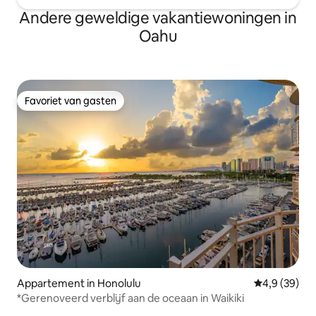
Andere geweldige vakantiewoningen in
Oahu
Favoriet van gasten
Favoriet van gasten
Appartement in Honolulu
Gemiddelde b
4,9 (39)
*Gerenoveerd verblijf aan de oceaan in Waikiki