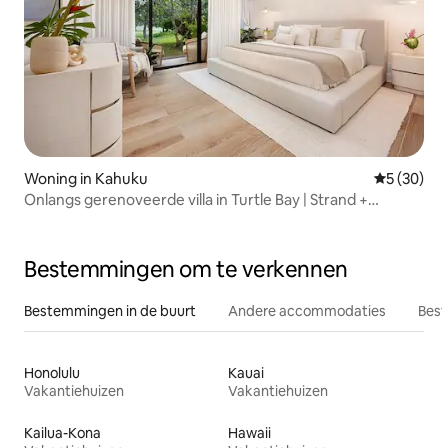
Woning in Kahuku
Gemiddelde
5 (30)
Onlangs gerenoveerde villa in Turtle Bay | Strand +
zwembad
Bestemmingen om te verkennen
Bestemmingen in de buurt
Andere accommodaties
Best
Honolulu
Kauai
Vakantiehuizen
Vakantiehuizen
Kailua-Kona
Hawaii