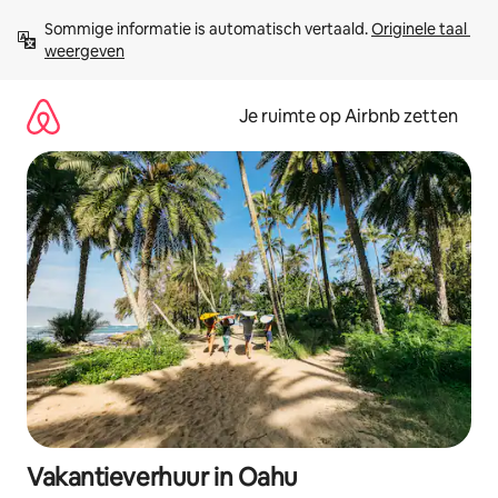
Ga
Sommige informatie is automatisch vertaald. 
Originele taal 
direct
weergeven
naar
inhoud
Je ruimte op Airbnb zetten
Vakantieverhuur in Oahu