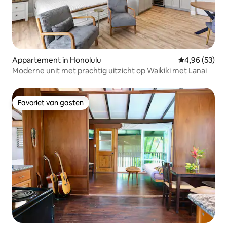
Appartement in Honolulu
Gemiddelde be
4,96 (53)
Moderne unit met prachtig uitzicht op Waikiki met Lanai
Favoriet van gasten
Favoriet van gasten