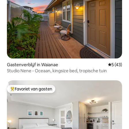
Gastenverblijf in Waianae
Gemiddelde
5 (43)
Studio Nene - Oceaan, kingsize bed, tropische tuin
Favoriet van gasten
Topfavoriet van gasten