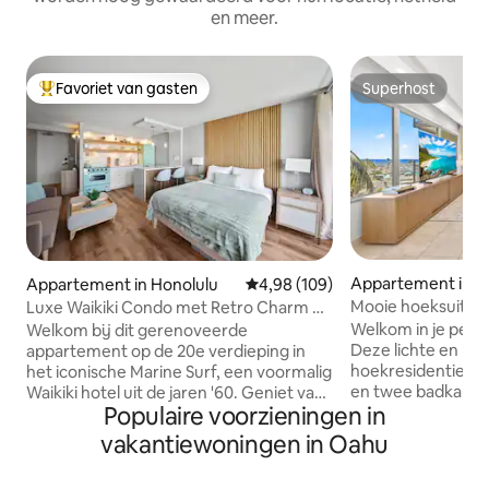
en meer.
Favoriet van gasten
Superhost
Topfavoriet van gasten
Superhost
Appartement in H
Appartement in Honolulu
Gemiddelde beoordeling van 4,98
4,98 (109)
Mooie hoeksuite in 
Luxe Waikiki Condo met Retro Charm &
slaapkamers/2 bad
GRATIS PARKEREN
Welkom in je perfe
Welkom bij dit gerenoveerde
Deze lichte en pr
appartement op de 20e verdieping in
hoekresidentie m
het iconische Marine Surf, een voormalig
en twee badkamers 
Waikiki hotel uit de jaren '60. Geniet van
Populaire voorzieningen in
biedt de ideale mix
vintage charme met moderne luxe,
het eilandleven. G
waaronder een gedeeltelijk uitzicht op
vakantiewoningen in Oahu
vierkante voet aa
de oceaan, GRATIS ondergrondse
volledig uitgerus
parkeergelegenheid, ultrasnel 1-gigabit