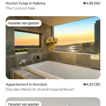
Houten huisje in Haleiwa
Gemiddelde be
4,89 (46)
The Coconut Hale
Favoriet van gasten
Favoriet van gasten
Appartement in Honolulu
Gemiddelde be
4,92 (39)
(Gouden Week) Nr strand! Imperial Resort
Favoriet van gasten