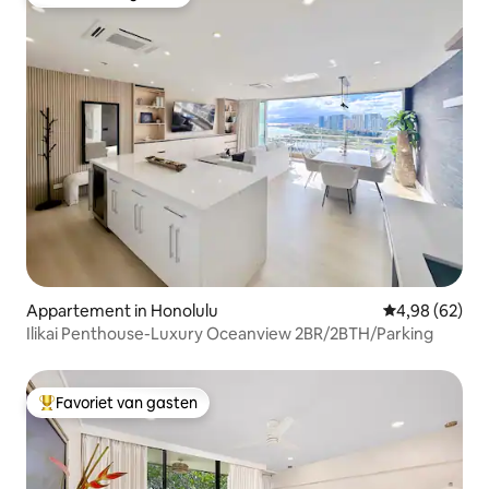
Favoriet van gasten
Appartement in Honolulu
Gemiddelde be
4,98 (62)
Ilikai Penthouse-Luxury Oceanview 2BR/2BTH/Parking
Favoriet van gasten
Topfavoriet van gasten