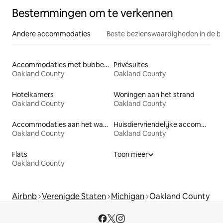
Bestemmingen om te verkennen
Andere accommodaties
Beste bezienswaardigheden in de b
Accommodaties met bubbelbad
Privésuites
Oakland County
Oakland County
Hotelkamers
Woningen aan het strand
Oakland County
Oakland County
Accommodaties aan het water
Huisdiervriendelijke accommodaties
Oakland County
Oakland County
Flats
Toon meer
Oakland County
Airbnb
Verenigde Staten
Michigan
Oakland County