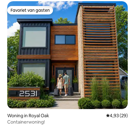
Favoriet van gasten
Favoriet van gasten
Woning in Royal Oak
Gemiddelde be
4,93 (29)
Containerwoning!