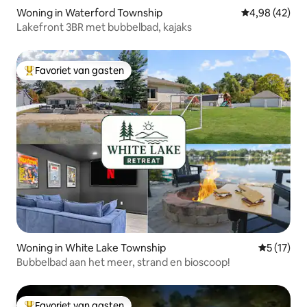
Woning in Waterford Township
Gemiddelde be
4,98 (42)
Lakefront 3BR met bubbelbad, kajaks
Favoriet van gasten
Topfavoriet van gasten
Woning in White Lake Township
Gemiddelde
5 (17)
Bubbelbad aan het meer, strand en bioscoop!
Favoriet van gasten