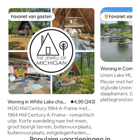
Favoriet van gasten
Favoriet van g
Favoriet van gasten
Topfavoriet van 
Woning in Comme
hip
Union Lake MI, oa
Plezier met het he
stijlvolle Union L
slaapkamers. Geni
plattegrond en het
Woning in White Lake chart
Gemiddelde beoordeling van 4,95
4,95 (243)
Lake door de uitg
er Township
MOD Mid Century 1964 A-frame met
omtrek overspann
spelletjeskamer
1964 Mid Century A-Frame - romantisch
ruime woonkamer 
uitje. Korte wandeling naar het meer,
bordspellen of een
groot bosrijk terrein, buitenvuurplaats,
Activiteiten aan h
buitenvuurplaats, eetgelegenheden,
andere SUP en kaja
Populaire voorzieningen in
BBQ-grill, bubbelbad en fietsen. Grote