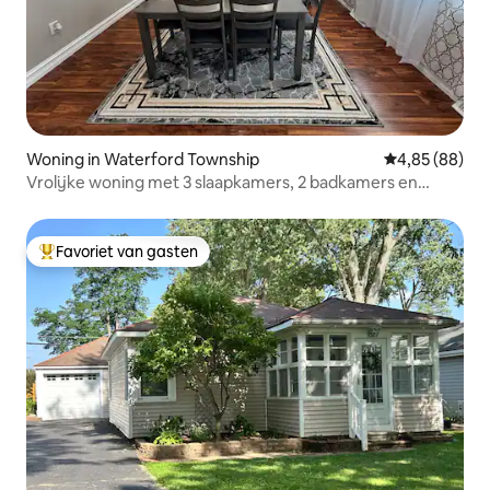
Woning in Waterford Township
Gemiddelde be
4,85 (88)
Vrolijke woning met 3 slaapkamers, 2 badkamers en
zwembad
Favoriet van gasten
Topfavoriet van gasten