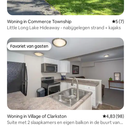
Woning in Commerce Township
Gemiddeld
5 (7)
Little Long Lake Hideaway - nabijgelegen strand + kajaks
Favoriet van gasten
Favoriet van gasten
Woning in Village of Clarkston
Gemiddelde be
4,83 (98)
Suite met 2 slaapkamers en eigen balkon in de buurt van
Pine Knob