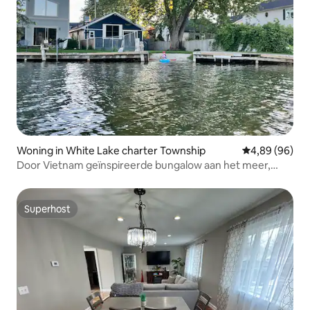
Woning in White Lake charter Township
Gemiddelde be
4,89 (96)
Door Vietnam geïnspireerde bungalow aan het meer,
White Lake
Superhost
Superhost