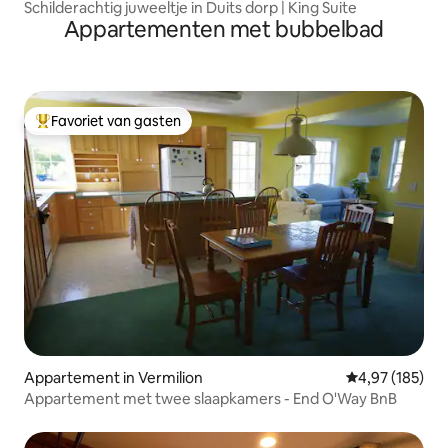
Schilderachtig juweeltje in Duits dorp | King Suite
Appartementen met bubbelbad
Favoriet van gasten
Topfavoriet van gasten
Appartement in Vermilion
Gemiddelde beo
4,97 (185)
Appartement met twee slaapkamers - End O'Way BnB