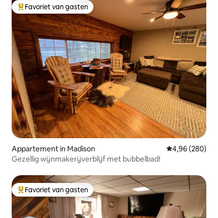
Favoriet van gasten
Topfavoriet van gasten
Appartement in Madison
Gemiddelde beo
4,96 (280)
Gezellig wijnmakerijverblijf met bubbelbad!
Favoriet van gasten
Topfavoriet van gasten