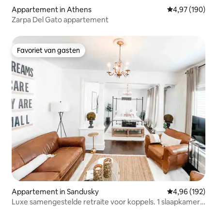
Appartement in Athens
Gemiddelde beo
4,97 (190)
Zarpa Del Gato appartement
Favoriet van gasten
Favoriet van gasten
Appartement in Sandusky
Gemiddelde beo
4,96 (192)
Luxe samengestelde retraite voor koppels. 1 slaapkamer.
5 sterren