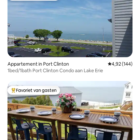
Appartement in Port Clinton
Gemiddelde beo
4,92 (144)
1bed/1bath Port Clinton Condo aan Lake Erie
Favoriet van gasten
Topfavoriet van gasten