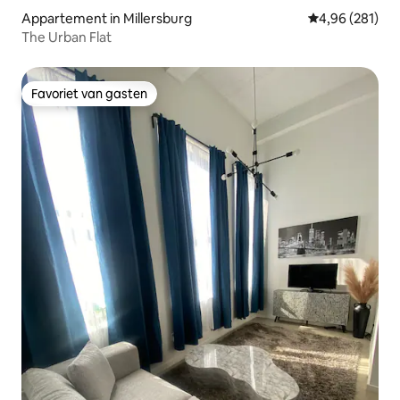
Appartement in Millersburg
Gemiddelde beo
4,96 (281)
The Urban Flat
Favoriet van gasten
Favoriet van gasten