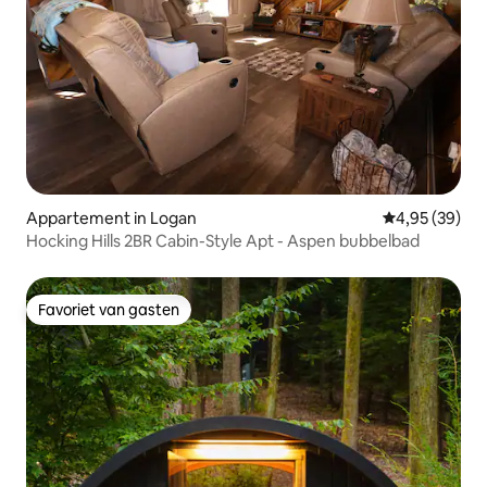
Appartement in Logan
Gemiddelde be
4,95 (39)
Hocking Hills 2BR Cabin-Style Apt - Aspen bubbelbad
Favoriet van gasten
Favoriet van gasten