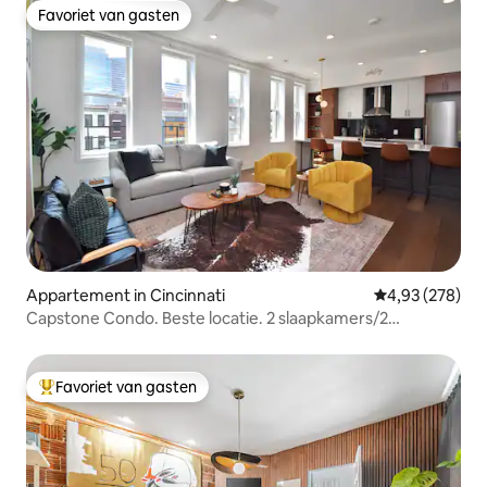
Favoriet van gasten
Favoriet van gasten
Appartement in Cincinnati
Gemiddelde beo
4,93 (278)
Capstone Condo. Beste locatie. 2 slaapkamers/2
badkamers.
Favoriet van gasten
Topfavoriet van gasten