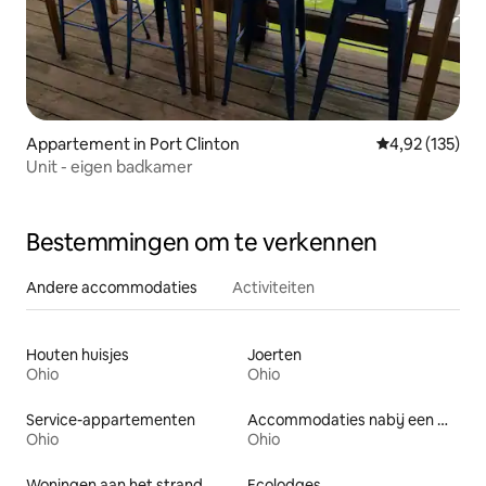
Appartement in Port Clinton
Gemiddelde beo
4,92 (135)
Unit - eigen badkamer
Bestemmingen om te verkennen
Andere accommodaties
Activiteiten
Houten huisjes
Joerten
Ohio
Ohio
Service-appartementen
Accommodaties nabij een meer
Ohio
Ohio
Woningen aan het strand
Ecolodges