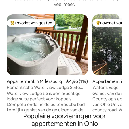
veel meer.
Favoriet van gasten
Favoriet van g
Topfavoriet van gasten
Topfavoriet van 
Appartement in Millersburg
Gemiddelde beoordeling van 4,96
4,96 (119)
Appartement in A
Romantische Waterview Lodge Suite
Water's Edge - g
met bubbelbad
Waterview Lodge #3 is een prachtige
Geniet van de sc
lodge suite perfect voor koppels!
County op slechts 
Dompel u onder in de buitenbubbelbad
van Ohio Universit
terwijl u geniet van de geluiden van de
county road. Wate
Populaire voorzieningen voor
fontein op de vijver op het platteland.
uitzonderlijk sch
De comfortabele woonkamer heeft een
2e verdieping, ide
appartementen in Ohio
grote gashaard naast de gezellige bank
stel, kijkt uit op 