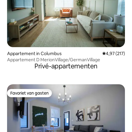
Appartement in Columbus
Gemiddelde beo
4,97 (217)
Appartement D MerionVillage/GermanVillage
Privé-appartementen
Favoriet van gasten
Favoriet van gasten