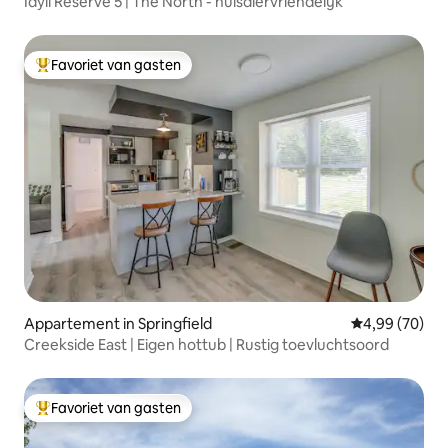
Idyll Reserve 5 | The North - huisdiervriendelijk
Favoriet van gasten
Topfavoriet van gasten
Appartement in Springfield
Gemiddelde be
4,99 (70)
Creekside East | Eigen hottub | Rustig toevluchtsoord
Favoriet van gasten
Topfavoriet van gasten