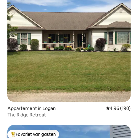
Appartement in Logan
Gemiddelde beo
4,96 (190)
The Ridge Retreat
Favoriet van gasten
Topfavoriet van gasten