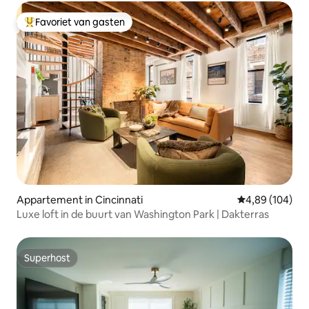
Favoriet van gasten
Topfavoriet van gasten
Appartement in Cincinnati
Gemiddelde beo
4,89 (104)
Luxe loft in de buurt van Washington Park | Dakterras
Superhost
Superhost