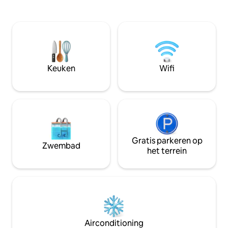
en ligstoel, die zorgen voor goede
op 5 hectare in een
plekken om een dutje te doen bij het
onderverdeling. M
haardvuur, een goed boek te lezen of
die je nodig hebt, 
naar de 50 inch Roku Smart TV te kijken.
is het een perfe
De keuken is de thuisbasis van een grote
wanneer je OU be
koelkast met vriezer en een oven met
muziekfestivals ga
een 4-pits fornuis. Er zijn voldoende
bewandelt of op z
Keuken
Wifi
potten en pannen als je zin hebt om je
inspirerende retra
favoriete vakantiemaaltijd te maken, of
schrijvers/kunsten
een magnetron om de restjes van een
zwemmen/varen/s
van onze geweldige restaurants in de
bezetting: 2
stad op te warmen. De extra diepe
wastafel en ruige dennenkasten zorgen
voor extra charme. Een broodrooster en
Keurig Koffiezetapparaat ronden de
Gratis parkeren op
Zwembad
apparaten af die tot uw beschikking
het terrein
staan. Deze accommodatie is "Studio
Style", dus je kingsize bed ligt direct van
de woonkamer, zodat je van de open
haard kunt genieten vanuit je knusse
bed. Je badkamer is uitgerust met een
inloopdouche die groot genoeg is voor 2
personen, een haardroger en alle
Airconditioning
voorzieningen die je nodig hebt om je