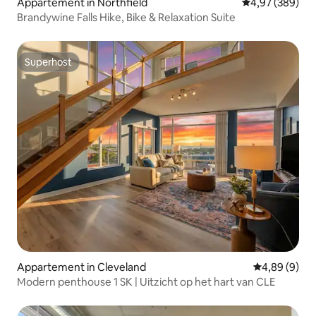
Appartement in Northfield
Gemiddelde beo
4,97 (389)
Brandywine Falls Hike, Bike & Relaxation Suite
Superhost
Superhost
Appartement in Cleveland
Gemiddelde b
4,89 (9)
Modern penthouse 1 SK | Uitzicht op het hart van CLE