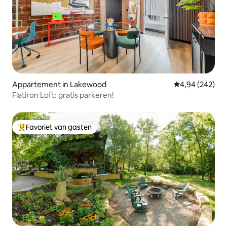
Appartement in Lakewood
Gemiddelde beo
4,94 (242)
Flatiron Loft: gratis parkeren!
Favoriet van gasten
Topfavoriet van gasten