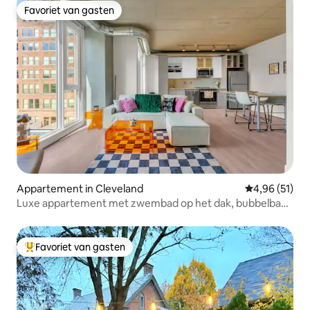
Favoriet van gasten
Favoriet van gasten
Appartement in Cleveland
Gemiddelde be
4,96 (51)
Luxe appartement met zwembad op het dak, bubbelbad
en uitzicht op de skyline
Favoriet van gasten
Topfavoriet van gasten