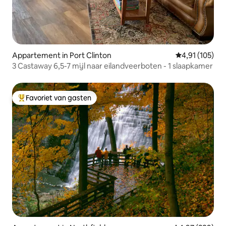
Appartement in Port Clinton
Gemiddelde beo
4,91 (105)
3 Castaway 6,5-7 mijl naar eilandveerboten - 1 slaapkamer
Favoriet van gasten
Topfavoriet van gasten