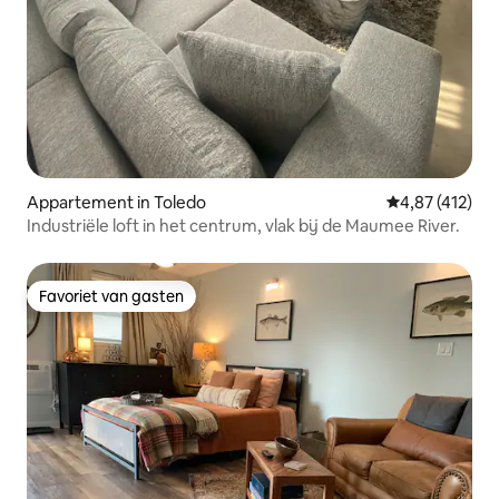
Appartement in Toledo
Gemiddelde beo
4,87 (412)
Industriële loft in het centrum, vlak bij de Maumee River.
Favoriet van gasten
Favoriet van gasten