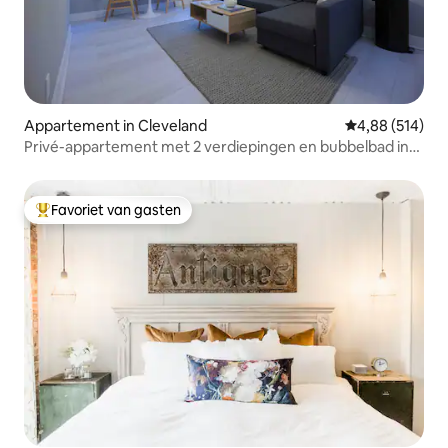
Appartement in Cleveland
Gemiddelde beo
4,88 (514)
Privé-appartement met 2 verdiepingen en bubbelbad in
Tremont
Favoriet van gasten
Topfavoriet van gasten