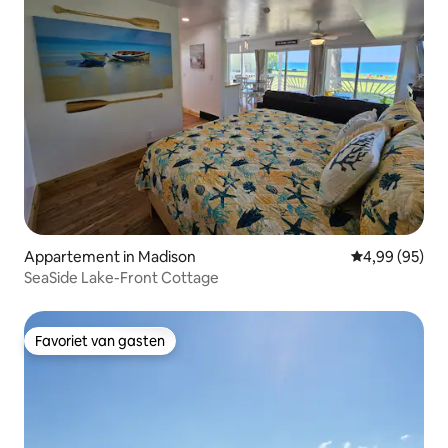
Appartement in Madison
Gemiddelde be
4,99 (95)
SeaSide Lake-Front Cottage
Favoriet van gasten
Favoriet van gasten