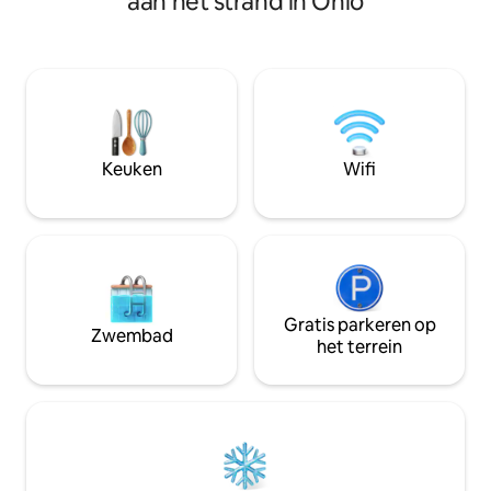
aan het strand in Ohio
haarden, wifi en n
rotsachtig strand voor het huis. Loft met
leidt naar een prac
pooltafel. Gebouwd in 70’s, vroege
rivierstrand. Een 
Amerikaanse inrichting. Goed voor
vissen, kajakken,
vrouwenretraite in de herfst, het
de droom van elke
organiseren van een educatief
geweldige locatie 
toevluchtsoord of een stel dat samen
tijd wil doorbrengen in een rustige plek
met en uitstekend uitzicht (extra
Keuken
Wifi
gastkosten voor meer dan 4 gasten,
maximaal vijf personen). De prijzen zijn
inclusief bedbelasting van 6%.
Gratis parkeren op
Zwembad
het terrein