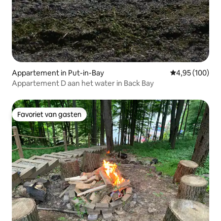
Appartement in Put-in-Bay
Gemiddelde beo
4,95 (100)
Appartement D aan het water in Back Bay
Favoriet van gasten
Favoriet van gasten