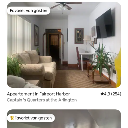
Favoriet van gasten
Favoriet van gasten
Appartement in Fairport Harbor
Gemiddelde be
4,9 (254)
Captain 's Quarters at the Arlington
Favoriet van gasten
Topfavoriet van gasten