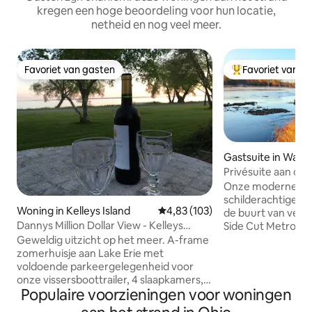
kregen een hoge beoordeling voor hun locatie,
netheid en nog veel meer.
Favoriet van gasten
Favoriet van g
Favoriet van gasten
Topfavoriet van 
Gastsuite in Water
Privésuite aan de
buurt van Maumee
Onze moderne suit
schilderachtige Ma
Woning in Kelleys Island
Gemiddelde beoordeling van 4,83
4,83 (103)
de buurt van veel 
Dannys Million Dollar View - Kelleys
Side Cut Metropark
Island, Ohio
Fort Meigs, Levis
Geweldig uitzicht op het meer. A-frame
meer! (zie gastenb
zomerhuisje aan Lake Erie met
een eigen ingang, 
voldoende parkeergelegenheid voor
maximaal 6 person
onze vissersboottrailer, 4 slaapkamers, 1
Populaire voorzieningen voor woningen
een complete bad
bad (baddouche), mooie hoek uitzicht
keuken, een wasm
op het meer/uitzicht op het meer en