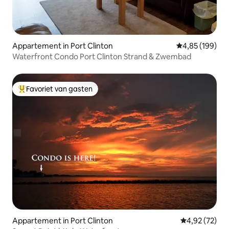
Appartement in Port Clinton
Gemiddelde beo
4,85 (199)
Waterfront Condo Port Clinton Strand & Zwembad
Favoriet van gasten
Topfavoriet van gasten
Appartement in Port Clinton
Gemiddelde be
4,92 (72)