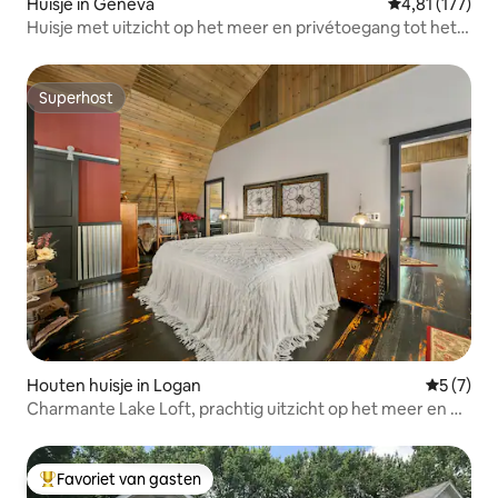
Huisje in Geneva
Gemiddelde beo
4,81 (177)
Huisje met uitzicht op het meer en privétoegang tot het
strand
Superhost
Superhost
Houten huisje in Logan
Gemiddeld
5 (7)
Charmante Lake Loft, prachtig uitzicht op het meer en de
ravijn,
Favoriet van gasten
Topfavoriet van gasten