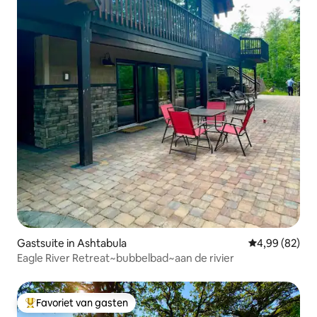
Gastsuite in Ashtabula
Gemiddelde be
4,99 (82)
Eagle River Retreat~bubbelbad~aan de rivier
Favoriet van gasten
Topfavoriet van gasten