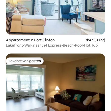
Appartement in Port Clinton
Gemiddelde beo
4,95 (122)
Lakefront-Walk naar Jet Express-Beach-Pool-Hot Tub
Favoriet van gasten
Favoriet van gasten