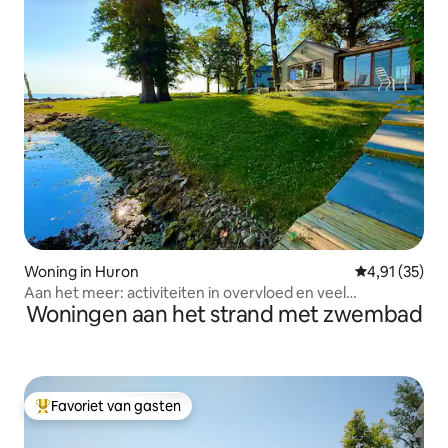
Woning in Huron
Gemiddelde be
4,91 (35)
Aan het meer: activiteiten in overvloed en veel
Woningen aan het strand met zwembad
parkeergelegenheid
Favoriet van gasten
Topfavoriet van gasten