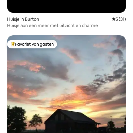
Huisje in Burton
Gemiddelde
5 (31)
Huisje aan een meer met uitzicht en charme
Favoriet van gasten
Topfavoriet van gasten