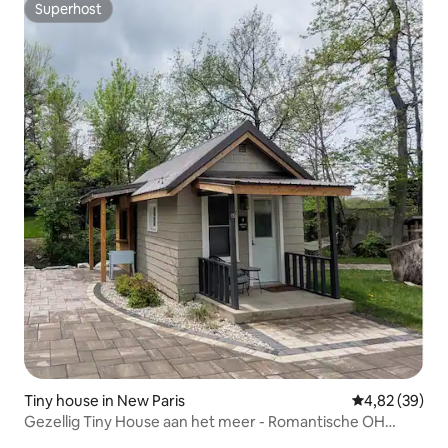
Superhost
Superhost
Tiny house in New Paris
Gemiddelde be
4,82 (39)
Gezellig Tiny House aan het meer - Romantische OH
Cabin