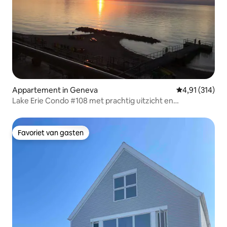
Appartement in Geneva
Gemiddelde beo
4,91 (314)
Lake Erie Condo #108 met prachtig uitzicht en
binnenzwembad
Favoriet van gasten
Favoriet van gasten