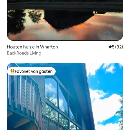
Houten huisje in Wharton
Gemiddelde
5 (92)
BackRoads Living
Favoriet van gasten
Topfavoriet van gasten