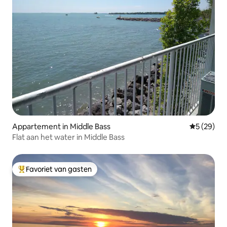
Appartement in Middle Bass
Gemiddelde
5 (29)
Flat aan het water in Middle Bass
Favoriet van gasten
Topfavoriet van gasten