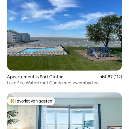
Appartement in Port Clinton
Gemiddelde beo
4,87 (112)
Lake Erie Waterfront Condo met zwembad en
privéstrand
Favoriet van gasten
Topfavoriet van gasten