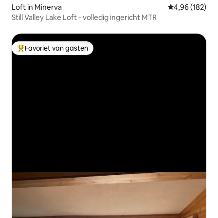
Loft in Minerva
Gemiddelde beo
4,96 (182)
Still Valley Lake Loft - volledig ingericht MTR
Favoriet van gasten
Topfavoriet van gasten