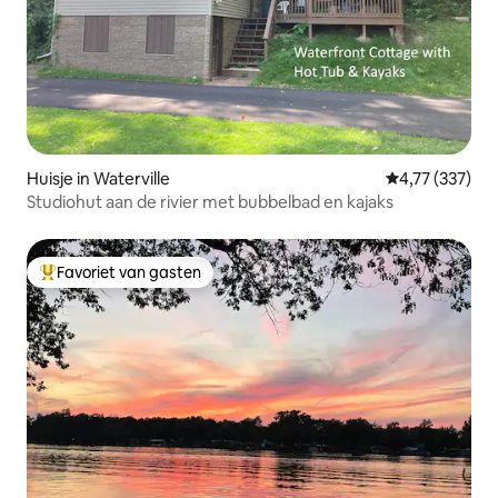
Huisje in Waterville
Gemiddelde beo
4,77 (337)
Studiohut aan de rivier met bubbelbad en kajaks
Favoriet van gasten
Topfavoriet van gasten