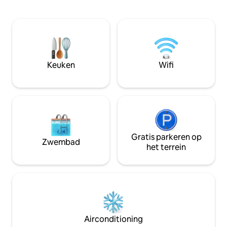
MVNU. 25 minuten van Kenyon College.
beneden, loft met 3 queensize bedden
Maak het gezellig met een boek bij het
en leuke LED-verli
haardvuur of draai een vinyl met een
stapelkamer/inga
glas wijn. Geniet van het meer met de
eenpersoonsbedden en tv.
meegeleverde kajaks en zorg ervoor dat
geleverd met alle
je je vispaal meeneemt. Dompel je onder
van je vakantie e
in het bubbelbad en rooster
maken. Kajaks, lig
Keuken
Wifi
marshmallow boven de vuurplaats in de
fietsen en maïsga
buitenlucht.
bordspellen, dobb
Gratis parkeren op
Zwembad
het terrein
Airconditioning