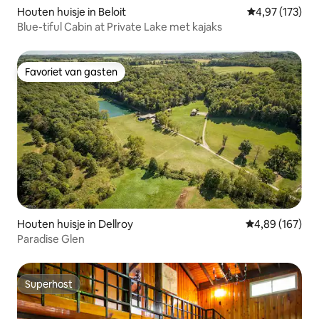
Houten huisje in Beloit
Gemiddelde beo
4,97 (173)
Blue-tiful Cabin at Private Lake met kajaks
Favoriet van gasten
Favoriet van gasten
Houten huisje in Dellroy
Gemiddelde beo
4,89 (167)
Paradise Glen
Superhost
Superhost