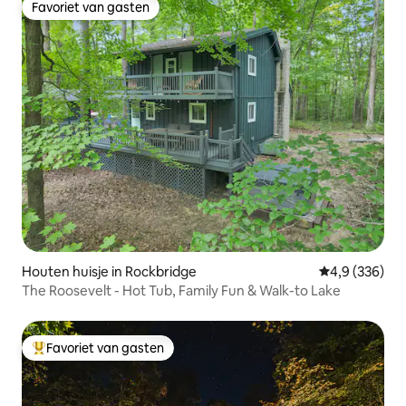
Favoriet van gasten
Favoriet van gasten
Houten huisje in Rockbridge
Gemiddelde be
4,9 (336)
The Roosevelt - Hot Tub, Family Fun & Walk-to Lake
Favoriet van gasten
Topfavoriet van gasten