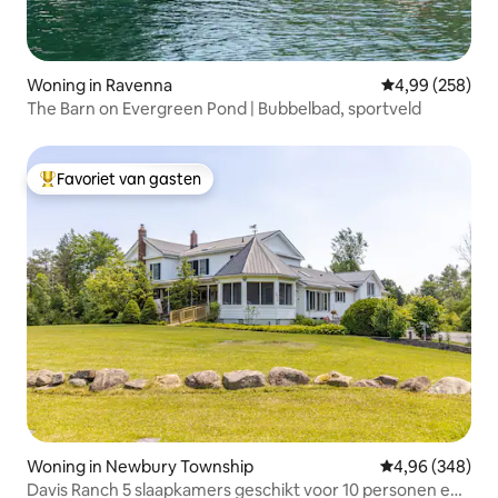
Woning in Ravenna
Gemiddelde beo
4,99 (258)
The Barn on Evergreen Pond | Bubbelbad, sportveld
Favoriet van gasten
Topfavoriet van gasten
Woning in Newbury Township
Gemiddelde beo
4,96 (348)
Davis Ranch 5 slaapkamers geschikt voor 10 personen en