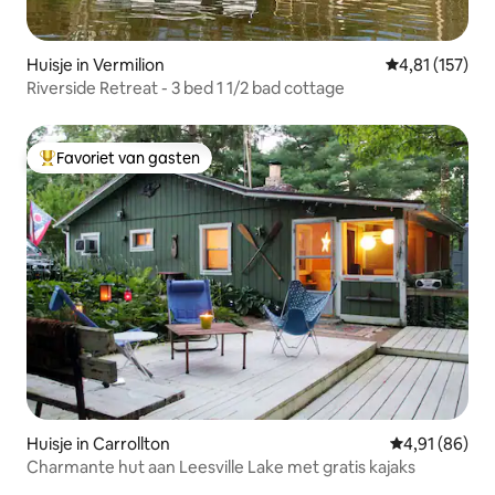
Huisje in Vermilion
Gemiddelde beo
4,81 (157)
Riverside Retreat - 3 bed 1 1/2 bad cottage
Favoriet van gasten
Topfavoriet van gasten
Huisje in Carrollton
Gemiddelde be
4,91 (86)
Charmante hut aan Leesville Lake met gratis kajaks