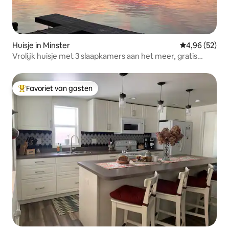
Huisje in Minster
Gemiddelde be
4,96 (52)
Vrolijk huisje met 3 slaapkamers aan het meer, gratis
parkeren
Favoriet van gasten
Topfavoriet van gasten