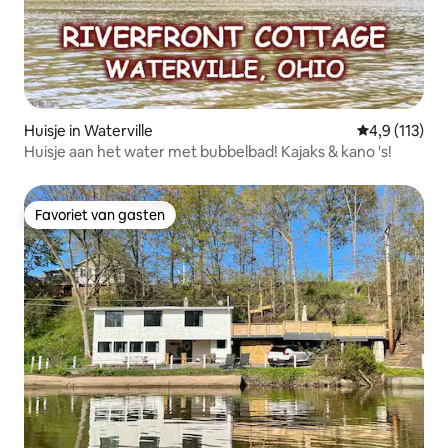
Huisje in Waterville
Gemiddelde be
4,9 (113)
Huisje aan het water met bubbelbad! Kajaks & kano 's!
Favoriet van gasten
Favoriet van gasten