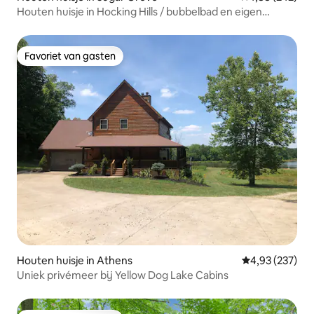
Houten huisje in Hocking Hills / bubbelbad en eigen
oppervlakte
Favoriet van gasten
Favoriet van gasten
Houten huisje in Athens
Gemiddelde beo
4,93 (237)
Uniek privémeer bij Yellow Dog Lake Cabins