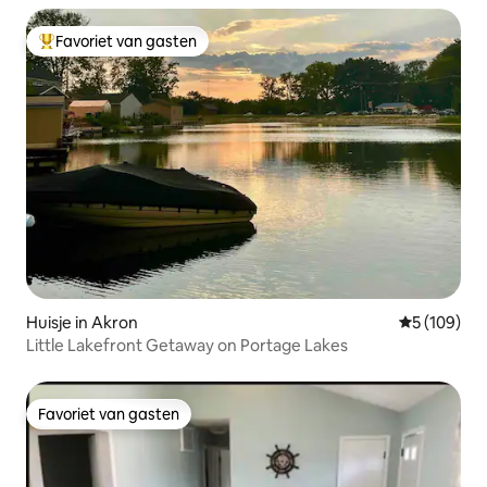
Favoriet van gasten
Topfavoriet van gasten
Huisje in Akron
Gemiddelde 
5 (109)
Little Lakefront Getaway on Portage Lakes
Favoriet van gasten
Favoriet van gasten