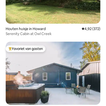
Houten huisje in Howard
Gemiddelde beo
4,92 (372)
Serenity Cabin at Owl Creek
Favoriet van gasten
Topfavoriet van gasten