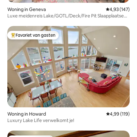
Woning in Geneva
Gemiddelde beo
4,93 (147)
Luxe meidenreis Lake/GOTL/Deck/Fire Pit Slaapplaatsen
8
Favoriet van gasten
Topfavoriet van gasten
Woning in Howard
Gemiddelde beo
4,99 (119)
Luxury Lake Life verwelkomt je!