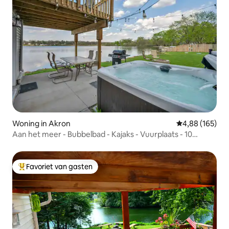
Woning in Akron
Gemiddelde beo
4,88 (165)
Aan het meer - Bubbelbad - Kajaks - Vuurplaats - 10
slaapplaatsen
Favoriet van gasten
Topfavoriet van gasten