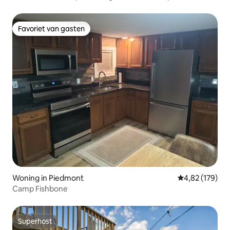
3 1/2 badkamers
Favoriet van gasten
Favoriet van gasten
Woning in Piedmont
Gemiddelde beo
4,82 (179)
Camp Fishbone
Superhost
Superhost