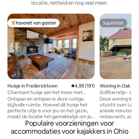
locatie, netheid en nog veel meer.
Favoriet van gasten
Superhost
Topfavoriet van gasten
Superhost
Huisje in Fredericktown
Gemiddelde beoordeling van 4,95
4,95 (191)
Woning in Oak Ha
Charmant huisje aan het meer met
Golfkarretje - Lak
bubbelbad en kajaks
Beach House
Ontspan en ontspan in deze rustige,
Deze woning bied
stijlvolle ruimte. Hoewel dit huisje het
uitzicht over Lake Erie. Je
perfecte uitje is voor jou en het gezin,
enkele minuten af
maakt de locatie het gemakkelijk om je
restaurants, activ
Populaire voorzieningen voor
te verplaatsen. Je bent slechts: 20
naar Cedar Point, 
minuten van Mohican State Park 20 min
de veerboot voor 
accommodaties voor kajakkers in Ohio
van Snowtrails Ski Resort 20 minuten van
privéslaapkamers,