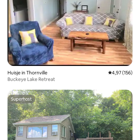
Huisje in Thornville
Gemiddelde beo
4,97 (156)
Buckeye Lake Retreat
Superhost
Superhost