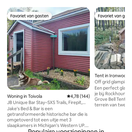
Favoriet van gasten
Favoriet van gas
Favoriet van gasten
Favoriet van gas
Tent in Ironwood
Off grid glamping
Hideaway
Een perfect glampi
je bij Rockhound 
Woning in Toivola
Gemiddelde beoordeling van 4,78
4,78 (144)
Grove Bell Tent. Gelegen op een eigen
JB Unique Bar Stay–SXS Trails, Firepit,
terrein van twee 
Groepsplezier!
Jake's Bed & Bar is een
andere accommoda
getransformeerde historische bar die is
privéwoning in he
omgetoverd tot een uitje met 3
Forest, op een st
slaapkamers in Michigan's Western UP.
de Black River, No
Populaire voorzieningen in
Gelegen op het pad en halverwege de