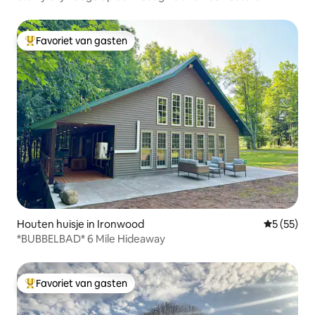
Favoriet van gasten
Topfavoriet van gasten
Houten huisje in Ironwood
Gemiddelde
5 (55)
*BUBBELBAD* 6 Mile Hideaway
Favoriet van gasten
Topfavoriet van gasten