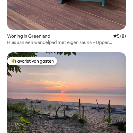
Woning in Greenland
Gemiddeld
5 (8)
Huis aan een wandelpad met eigen sauna – Upper
Peninsula
Favoriet van gasten
Topfavoriet van gasten