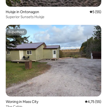
Huisje in Ontonagon
Gemiddelde
5 (55)
Superior Sunsets Huisje
Superhost
Superhost
Woning in Mass City
Gemiddelde be
4,75 (55)
The Cabin