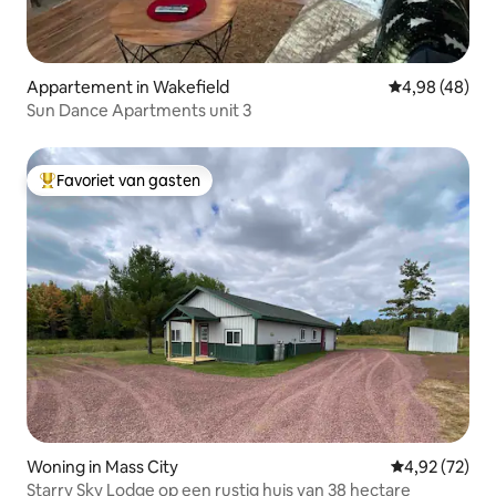
Appartement in Wakefield
Gemiddelde be
4,98 (48)
Sun Dance Apartments unit 3
Favoriet van gasten
Topfavoriet van gasten
Woning in Mass City
Gemiddelde be
4,92 (72)
Starry Sky Lodge op een rustig huis van 38 hectare