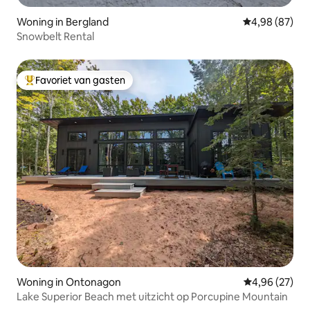
Woning in Bergland
Gemiddelde be
4,98 (87)
Snowbelt Rental
Favoriet van gasten
Topfavoriet van gasten
Woning in Ontonagon
Gemiddelde be
4,96 (27)
Lake Superior Beach met uitzicht op Porcupine Mountain