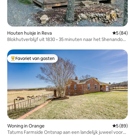
Houten huisje in Reva
Gemiddelde
5 (84)
Blokhutverblijf uit 1830 • 35 minuten naar het Shenandoah
NP
Favoriet van gasten
Topfavoriet van gasten
Woning in Orange
Gemiddelde
5 (89)
Tatums Farmside Ontsnap aan een landelijk juweel voor