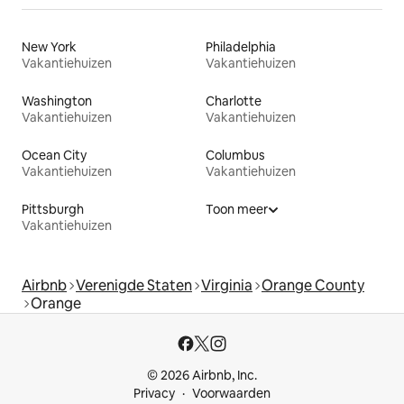
New York
Philadelphia
Vakantiehuizen
Vakantiehuizen
Washington
Charlotte
Vakantiehuizen
Vakantiehuizen
Ocean City
Columbus
Vakantiehuizen
Vakantiehuizen
Pittsburgh
Toon meer
Vakantiehuizen
Airbnb
Verenigde Staten
Virginia
Orange County
Orange
© 2026 Airbnb, Inc.
Privacy
Voorwaarden