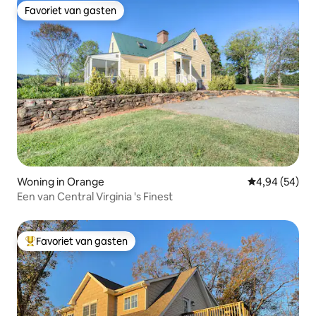
Favoriet van gasten
Favoriet van gasten
Woning in Orange
Gemiddelde be
4,94 (54)
Een van Central Virginia 's Finest
Favoriet van gasten
Topfavoriet van gasten