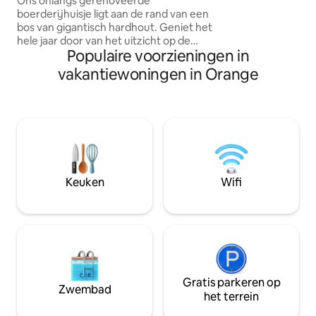
Ons onlangs gerenoveerde
bezienswaardigheden. Vier blo
boerderijhuisje ligt aan de rand van een
de spoorweg, dus j
bos van gigantisch hardhout. Geniet het
eenzaam fluitje bl
hele jaar door van het uitzicht op de
Populaire voorzieningen in
bergen, waaronder Merry Mountain.
Geniet van de ochtend terwijl je vanaf
vakantiewoningen in Orange
een rocker met de veranda naar wilde
dieren kijkt. Bezoek lokale
wijnmakerijen, brouwerijen,
restaurants, musea, winkels,
wandelpaden of trouwlocaties. Ontspan
in de hangmat of beoefen yoga op het
achterdek. Bereid het diner voor in onze
grote keuken. Dan staar je in het donker
Keuken
Wifi
rond de vuurplaats. Deze rustige oase
staat voor je klaar.
Gratis parkeren op
Zwembad
het terrein