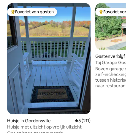
Favoriet van gasten
Favoriet van g
Topfavoriet van gasten
Topfavoriet van 
Gastenverblijf in
Taj Garage Gasten
Boven garage gast
zelf-incheckingang
tussen historische
naar restaurants, w
het centrum van Orange. In
volledig uitgerus
bed, complete bad
wifi en balkon. Aangepaste hart grenen
meubels, EV-oplade
magnetron, brood
Huisje in Gordonsville
Gemiddelde beoordeling van 5
5 (211)
Dicht bij prachtig
Huisje met uitzicht op vrolijk uitzicht
brouwerijen en hi