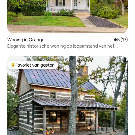
Woning in Orange
Gemiddelde
5 (17)
Elegante historische woning op loopafstand van het
centrum van Orange
Favoriet van gasten
Topfavoriet van gasten