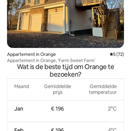
Appartement in Orange
Gemiddelde
5 (72)
Appartement in Orange, 'Farm Sweet Farm'
Wat is de beste tijd om Orange te
bezoeken?
Maand
Gemiddelde
Gemiddelde
prijs
temperatuur
Jan
€ 196
2°C
Feb
€ 196
4°C