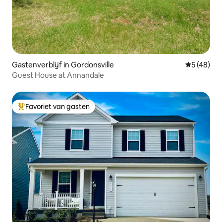
Gastenverblijf in Gordonsville
Gemiddelde
5 (48)
Guest House at Annandale
Favoriet van gasten
Topfavoriet van gasten