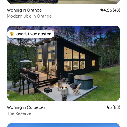
Woning in Orange
Gemiddelde be
4,95 (43)
Modern uitje in Orange
Favoriet van gasten
Topfavoriet van gasten
Woning in Culpeper
Gemiddelde
5 (83)
The Reserve