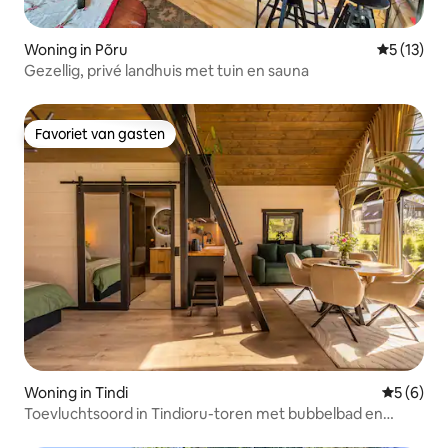
Woning in Põru
Gemiddelde
5 (13)
Gezellig, privé landhuis met tuin en sauna
Favoriet van gasten
Favoriet van gasten
Woning in Tindi
Gemiddeld
5 (6)
Toevluchtsoord in Tindioru-toren met bubbelbad en
sauna