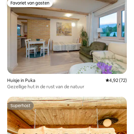
Favoriet van gasten
Favoriet van gasten
Huisje in Puka
Gemiddelde be
4,92 (72)
Gezellige hut in de rust van de natuur
Superhost
Superhost