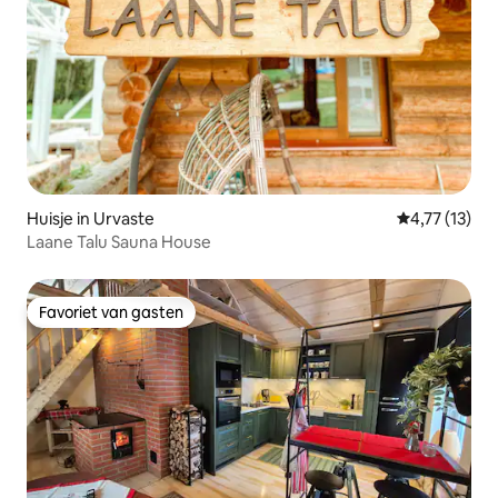
Huisje in Urvaste
Gemiddelde be
4,77 (13)
Laane Talu Sauna House
Favoriet van gasten
Favoriet van gasten