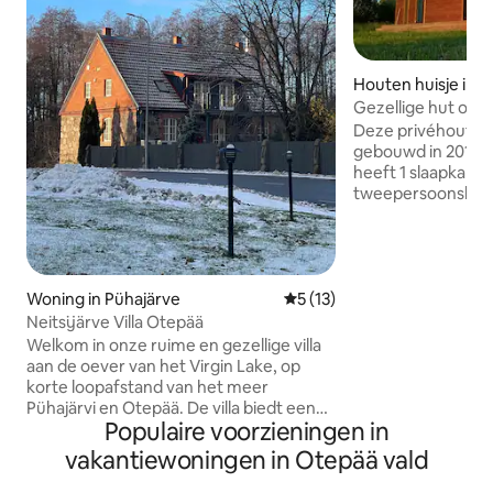
Houten huisje in E
Gezellige hut op 
Deze privéhouten
gebouwd in 2017 e
heeft 1 slaapkame
tweepersoonsbed 
woonkamer met op
een elektrische sa
uitkomt op een zo
zuiden. Veel daglicht, airconditioning,
vloerverwarming, 
Woning in Pühajärve
Gemiddelde beoordeling van 
5 (13)
uitgeruste keuken
Neitsijärve Villa Otepää
zorgen voor een 
Welkom in onze ruime en gezellige villa
ontspannen verblijf 
aan de oever van het Virgin Lake, op
staat een EV-lader 
korte loopafstand van het meer
beschikking, aan
Pühajärvi en Otepää. De villa biedt een
hernieuwbare elekt
Populaire voorzieningen in
volledig ingerichte keuken met een
teppanyaki-grill, een grote eettafel en
vakantiewoningen in Otepää vald
een gezellige woonkamer met een open
haard. De woning beschikt over 4