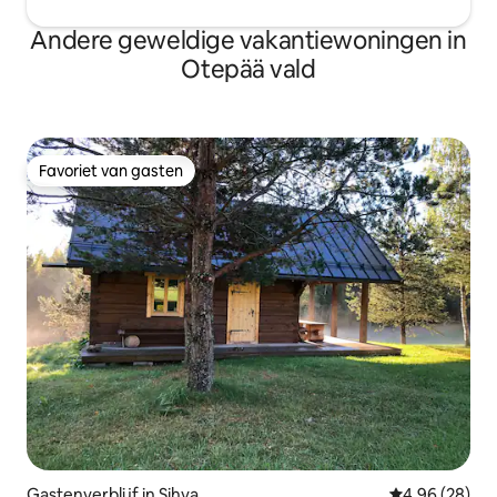
Andere geweldige vakantiewoningen in
Otepää vald
Favoriet van gasten
Favoriet van gasten
Gastenverblijf in Sihva
Gemiddelde be
4,96 (28)