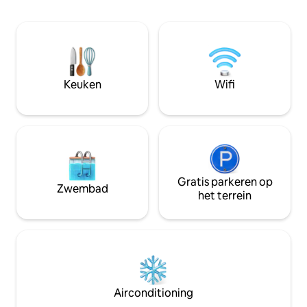
slaapkamers met comfortabele twee-
persoons bedden en een kinderkamer
met een stapelbed en speelgoed. Het
huis heeft in totaal 4 WC-badkamers.
Een leuke bonus is ook een sauna.
Geniet van het prachtige uitzicht op het
Keuken
Wifi
meer vanaf het terras, de nabijgelegen
wandelpaden, zwemgaten en
skigebieden.
Gratis parkeren op
Zwembad
het terrein
Airconditioning