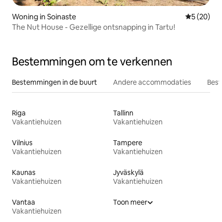
Woning in Soinaste
Gemiddelde
5 (20)
The Nut House - Gezellige ontsnapping in Tartu!
Bestemmingen om te verkennen
Bestemmingen in de buurt
Andere accommodaties
Best
Riga
Tallinn
Vakantiehuizen
Vakantiehuizen
Vilnius
Tampere
Vakantiehuizen
Vakantiehuizen
Kaunas
Jyväskylä
Vakantiehuizen
Vakantiehuizen
Vantaa
Toon meer
Vakantiehuizen