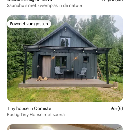
Saunahuis met zwemplas in de natuur
Favoriet van gasten
Favoriet van gasten
Tiny house in Oomiste
Gemiddeld
5 (6)
Rustig Tiny House met sauna