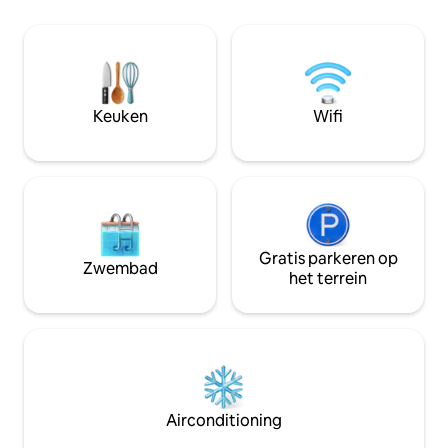
DE HÓSPEDES. HÁ CÂMERA
tevoren te regele
EXTERNA.HORÁRIO LIMITE DE CHECK
kamers, complete
IN: 21:00 após esse horário não é possível
ruimte om meerder
entregar as chaves.
Gemakkelijk toega
een paar blokken 
hoofdstraat.
Keuken
Wifi
Gratis parkeren op
Zwembad
het terrein
Airconditioning