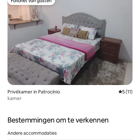
Favoriet van gasten
Favoriet van gasten
Privékamer in Patrocínio
Gemiddeld
5 (11)
kamer
Bestemmingen om te verkennen
Andere accommodaties