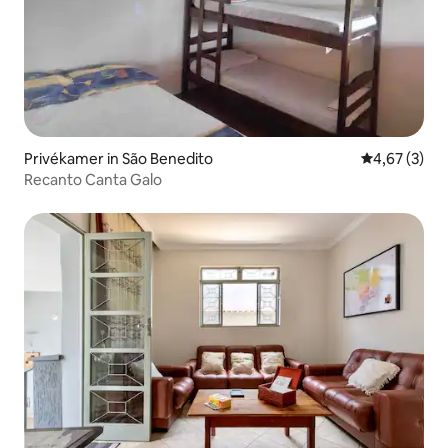
Privékamer in São Benedito
Gemiddelde b
4,67 (3)
Recanto Canta Galo