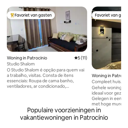
Favoriet van gasten
Favoriet van gas
Topfavoriet van gasten
Favoriet van gas
Woning in Patrocínio
Gemiddelde beoordeling van 
5 (11)
Studio Shalom
O Studio Shalom é opção para quem vai
a trabalho, visitas. Consta de itens
Woning in Patrocí
essenciais: Roupa de cama banho,
Compleet huis.
ventiladores, ar condicionado,
Gehele woning, ru
microondas máquina de lavar, geladeira ,
ideaal voor gezin
fogão elétrico. SEM TV. A área externa (
Gelegen in een rus
garagem) é eventualmente
met hoge muren, v
compartilhada quando se tem inquilino
Populaire voorzieningen in
elektronische poo
na casa superior. O quarto tem uma
grote slaapkamers
vakantiewoningen in Patrocínio
cama de casal e na sala um bicama.
geschikt voor max
FAVOR COLOCAR NÚMERO CORRETO
de mogelijkheid o