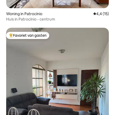
Woning in Patrocínio
Gemiddelde b
4,4 (15)
Huis in Patrocínio - centrum
Favoriet van gasten
Topfavoriet van gasten