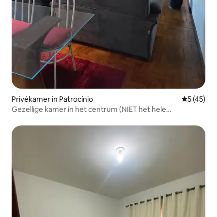
Privékamer in Patrocínio
Gemiddelde
5 (45)
Gezellige kamer in het centrum (NIET het hele
appartement)