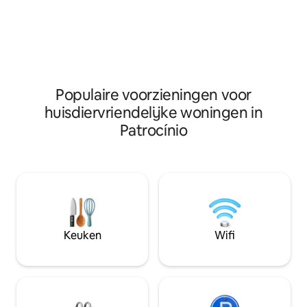
en beddengoed e
broodrooster, broodrooster,
Comfort, veiligheid
sandwichmaker). Hygiënische douche
centrum en restau
en badkamerbox. Schone lakens en
supermarkt, apot
handdoeken. Strijkplank en strijkijzers.
ziekenhuizen. Vol
Met veel genegenheid ingericht!
appartementencom
Opmerking: lift in onderhoud.
fitnessruimte en 
Populaire voorzieningen voor
beschikbaar voor ga
huisdiervriendelijke woningen in
momenteel in ond
Patrocínio
Keuken
Wifi