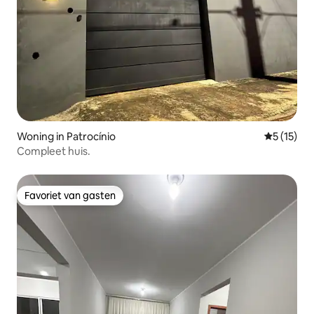
Woning in Patrocínio
Gemiddelde
5 (15)
Compleet huis.
Favoriet van gasten
Favoriet van gasten