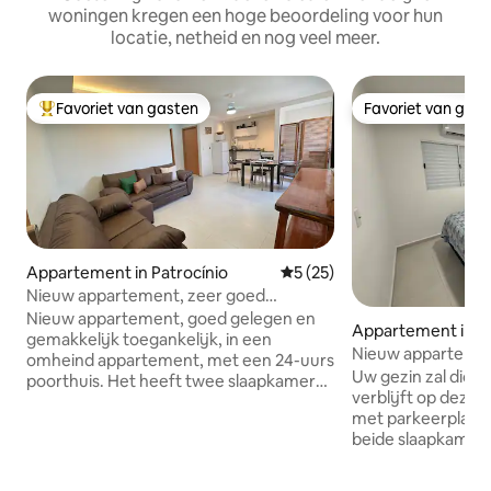
woningen kregen een hoge beoordeling voor hun
locatie, netheid en nog veel meer.
Favoriet van gasten
Favoriet van gas
Topfavoriet van gasten
Favoriet van gas
Appartement in Patrocínio
Gemiddelde beoordeling van 
5 (25)
Nieuw appartement, zeer goed
gelegen.
Nieuw appartement, goed gelegen en
Appartement in Pa
gemakkelijk toegankelijk, in een
Nieuw appartement
omheind appartement, met een 24-uurs
centrum. Aircondi
Uw gezin zal dicht b
poorthuis. Het heeft twee slaapkamers
verblijft op deze 
(met airconditioning), een badkamer,
met parkeerplaats,
een keuken, een woonkamer (met
beide slaapkamers,
ventilator, tv, 5G-internet en Netflix).
keuken, wifi, sma
Volledige keuken. Apparaten (blender,
Video, HBOmax, st
fruitpers, koffiezetapparaat,