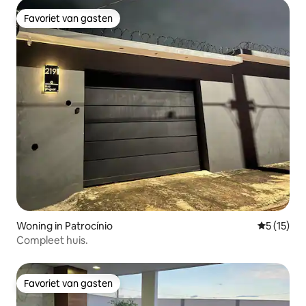
Favoriet van gasten
Favoriet van gasten
Woning in Patrocínio
Gemiddelde
5 (15)
Compleet huis.
Favoriet van gasten
Favoriet van gasten