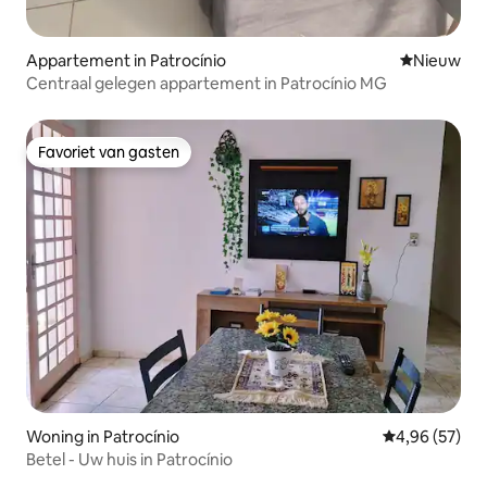
Appartement in Patrocínio
Nieuwe ac
Nieuw
Centraal gelegen appartement in Patrocínio MG
Favoriet van gasten
Favoriet van gasten
Woning in Patrocínio
Gemiddelde be
4,96 (57)
Betel - Uw huis in Patrocínio