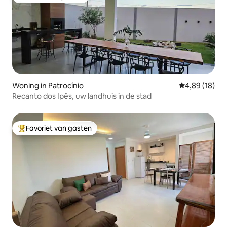
Favoriet van gasten
Woning in Patrocínio
Gemiddelde be
4,89 (18)
Recanto dos Ipês, uw landhuis in de stad
Favoriet van gasten
Topfavoriet van gasten