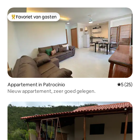
Favoriet van gasten
Topfavoriet van gasten
Appartement in Patrocínio
Gemiddelde
5 (25)
Nieuw appartement, zeer goed gelegen.