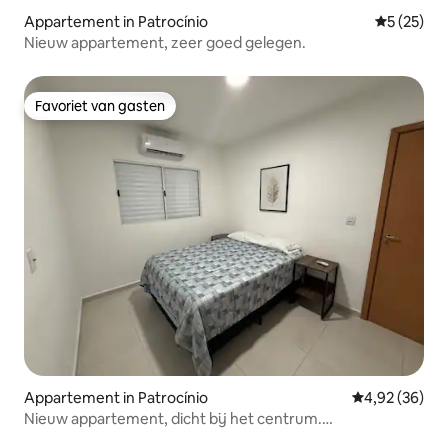
Appartement in Patrocínio
Gemiddelde
5 (25)
Nieuw appartement, zeer goed gelegen.
Favoriet van gasten
Favoriet van gasten
Appartement in Patrocínio
Gemiddelde be
4,92 (36)
Nieuw appartement, dicht bij het centrum.
Airconditioning