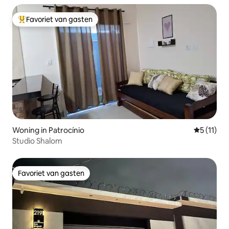
Favoriet van gasten
Topfavoriet van gasten
Woning in Patrocínio
Gemiddeld
5 (11)
Studio Shalom
Favoriet van gasten
Favoriet van gasten