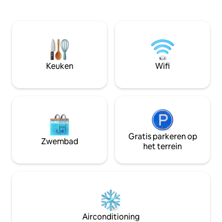
badkamer + bed vo
op 20 minuten van het historische
toilet. Buitenkant
centrum van Tours, op 10 minuten van
van 93 m2 met tui
Amboise en op 45 minuten van Beauval
parasol + zonneba
Zoo. Het huisje van 125m2 is geschikt
groene ruimte toe
voor 8 personen. Buiten kunt u genieten
van het huisje en 
van twee terrassen op het zuidwesten,
een jeu-de-boulesbaan en een tuin van
Keuken
Wifi
600 m2.
Gratis parkeren op
Zwembad
het terrein
Airconditioning