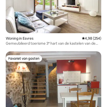
Woning in Esvres
Gemiddelde beo
4,98 (254)
Gemeubileerd toerisme 3* hart van de kastelen van de
Loire
Favoriet van gasten
Favoriet van gasten