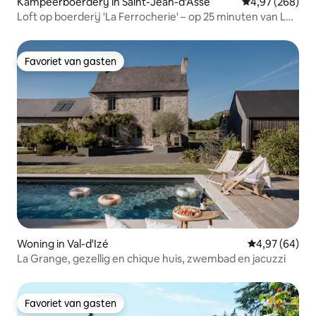
Kampeerboerderij in Saint-Jean-d'Assé
Gemiddelde beo
4,97 (268)
Loft op boerderij 'La Ferrocherie' – op 25 minuten van Le
Mans
Favoriet van gasten
Favoriet van gasten
Woning in Val-d'Izé
Gemiddelde be
4,97 (64)
La Grange, gezellig en chique huis, zwembad en jacuzzi
Favoriet van gasten
Favoriet van gasten