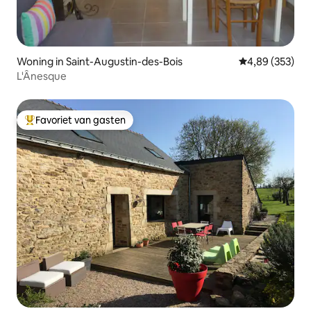
Woning in Saint-Augustin-des-Bois
Gemiddelde beo
4,89 (353)
L'Ânesque
Favoriet van gasten
Topfavoriet van gasten