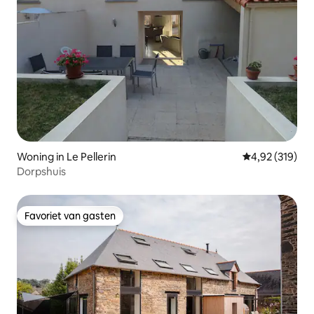
Woning in Le Pellerin
Gemiddelde beo
4,92 (319)
Dorpshuis
Favoriet van gasten
Favoriet van gasten