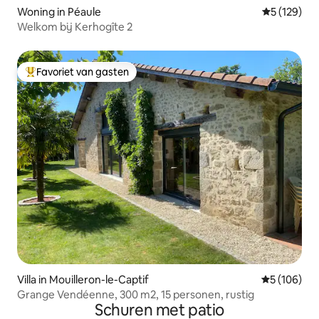
Woning in Péaule
Gemiddelde 
5 (129)
Welkom bij Kerhogîte 2
Favoriet van gasten
Topfavoriet van gasten
Villa in Mouilleron-le-Captif
Gemiddelde 
5 (106)
Grange Vendéenne, 300 m2, 15 personen, rustig
Schuren met patio