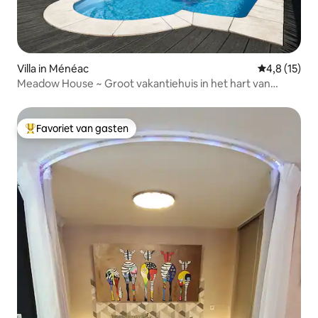
Villa in Ménéac
Gemiddelde b
4,8 (15)
Meadow House ~ Groot vakantiehuis in het hart van
Bretagne
Favoriet van gasten
Topfavoriet van gasten