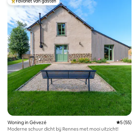
Favoriet van gasten
Topfavoriet van gasten
Woning in Gévezé
Gemiddelde
5 (55)
Moderne schuur dicht bij Rennes met mooi uitzicht!