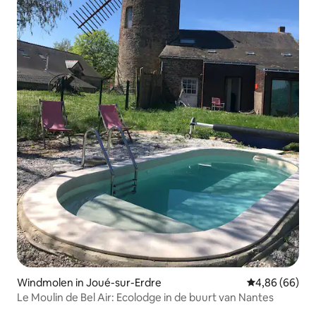
Windmolen in Joué-sur-Erdre
Gemiddelde be
4,86 (66)
Le Moulin de Bel Air: Ecolodge in de buurt van Nantes