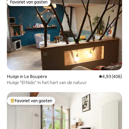
Favoriet van gasten
Favoriet van gasten
Huisje in Le Boupère
Gemiddelde beo
4,93 (406)
Huisje "El Nido" In het hart van de natuur
Favoriet van gasten
Topfavoriet van gasten