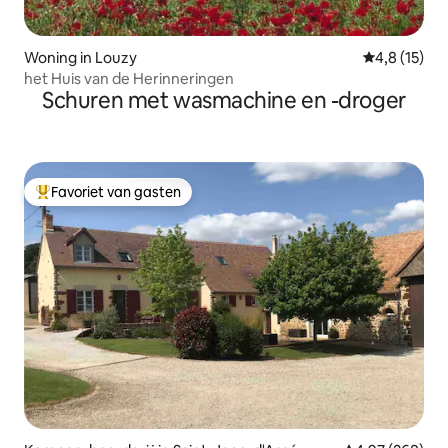
Woning in Louzy
Gemiddelde b
4,8 (15)
het Huis van de Herinneringen
Schuren met wasmachine en -droger
Favoriet van gasten
Topfavoriet van gasten