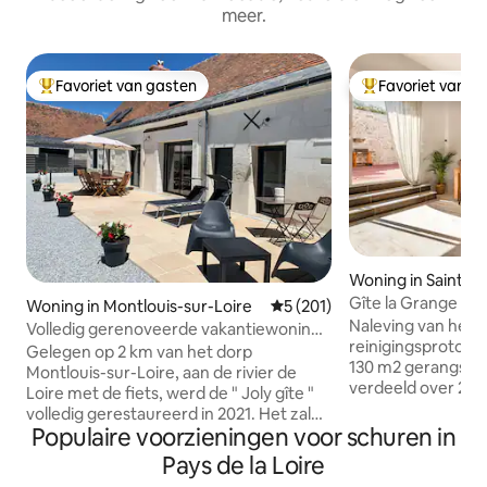
meer.
Favoriet van gasten
Favoriet van g
Topfavoriet van gasten
Topfavoriet van 
Woning in Saint-J
ugné
Gîte la Grange du
Woning in Montlouis-sur-Loire
Gemiddelde beoordeling van 5
5 (201)
Naleving van het
Volledig gerenoveerde vakantiewoning
reinigingsprotocol
in oude stallen
Gelegen op 2 km van het dorp
130 m2 gerangschi
Montlouis-sur-Loire, aan de rivier de
verdeeld over 2 v
Loire met de fiets, werd de " Joly gîte "
grond: Woonkamer
volledig gerestaureerd in 2021. Het zal
zithoek. Apart toi
Populaire voorzieningen voor schuren in
de ideale uitvalsbasis zijn voor het
eigen doucheruim
ontdekken van de Touraine, de Loire, de
Pays de la Loire
Verdieping: 1 sla
kastelen, de wijngaarden. U bevindt zich