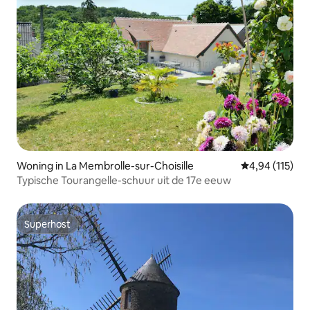
Woning in La Membrolle-sur-Choisille
Gemiddelde beo
4,94 (115)
Typische Tourangelle-schuur uit de 17e eeuw
Superhost
Superhost