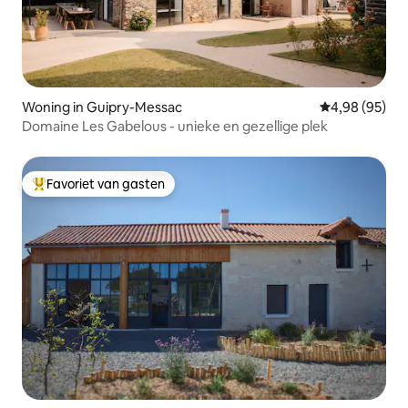
Woning in Guipry-Messac
Gemiddelde be
4,98 (95)
Domaine Les Gabelous - unieke en gezellige plek
Favoriet van gasten
Topfavoriet van gasten