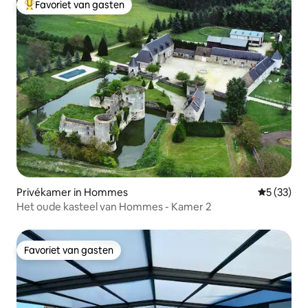
Favoriet van gasten
Topfavoriet van gasten
Privékamer in Hommes
Gemiddelde
5 (33)
Het oude kasteel van Hommes - Kamer 2
Favoriet van gasten
Favoriet van gasten