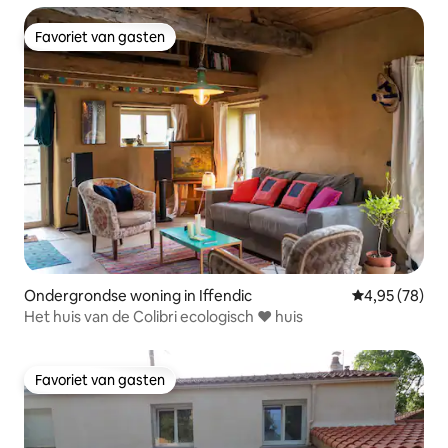
Favoriet van gasten
Favoriet van gasten
Ondergrondse woning in Iffendic
Gemiddelde be
4,95 (78)
Het huis van de Colibri ecologisch ❤️ huis
Favoriet van gasten
Favoriet van gasten