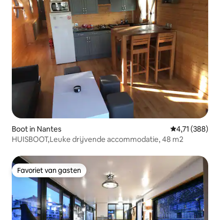
Boot in Nantes
Gemiddelde beo
4,71 (388)
HUISBOOT,Leuke drijvende accommodatie, 48 m2
Favoriet van gasten
Favoriet van gasten