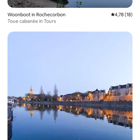
Woonboot in Rochecorbon
Gemiddelde be
4,78 (18)
Toue cabanée in Tours