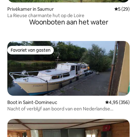
Privékamer in Saumur
Gemiddelde
5 (29)
La Rieuse charmante hut op de Loire
Woonboten aan het water
Favoriet van gasten
Favoriet van gasten
Boot in Saint-Domineuc
Gemiddelde beo
4,95 (356)
Nacht of verblijf aan boord van een Nederlandse
speedboot