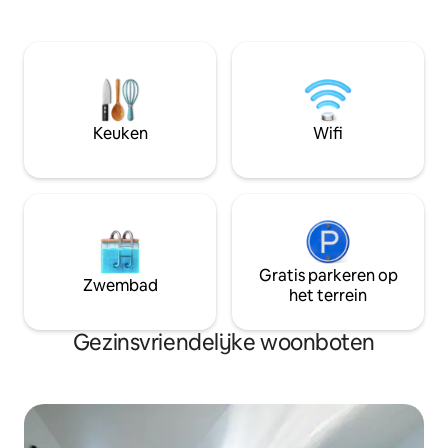
verbinding met het stadscentrum in
omgevingen anders
twee stations Bicloo,
leven en routine in het hart van het
fietsverhuurstation, tegenover de barge
chique eiland Offard i
op hetzelfde dok, restaurants, cafés,
van een traditione
bakkerijen, kruidenierswinkels,
1895 zult u geniet
apotheek, tentoonstellingsgalerijen
van het water en h
binnen een straal van 150 m.
uitzicht. Een boot
Keuken
Wifi
vakanties in Frankr
Gratis parkeren op
Zwembad
het terrein
Gezinsvriendelijke woonboten