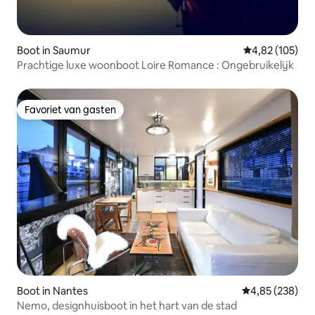
Boot in Saumur
Gemiddelde beo
4,82 (105)
Prachtige luxe woonboot Loire Romance : Ongebruikelijk
Favoriet van gasten
Favoriet van gasten
Boot in Nantes
Gemiddelde beo
4,85 (238)
Nemo, designhuisboot in het hart van de stad