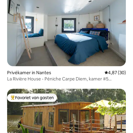
Privékamer in Nantes
Gemiddelde be
4,87 (30)
La Rivière House - Péniche Carpe Diem, kamer #5
(inclusief ontbijt)
Favoriet van gasten
Topfavoriet van gasten