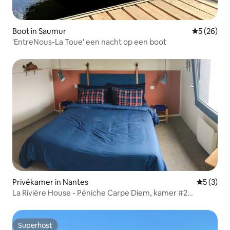
Boot in Saumur
Gemiddelde
5 (26)
'EntreNous-La Toue' een nacht op een boot
Privékamer in Nantes
Gemiddeld
5 (3)
La Rivière House - Péniche Carpe Diem, kamer #2
(inclusief ontbijtbijt)
Superhost
Superhost