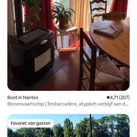
Boot in Nantes
Gemiddelde beo
4,71 (207)
Binnenvaartschip L'Embarcadère, atypisch verblijf aan de
rivier in Nantes
Favoriet van gasten
Favoriet van gasten