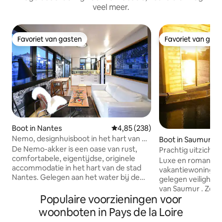
veel meer.
Favoriet van gasten
Favoriet van gas
Favoriet van gasten
Favoriet van gas
Boot in Nantes
Gemiddelde beoordeling van 4,85
4,85 (238)
Nemo, designhuisboot in het hart van de
Boot in Saumur
stad
De Nemo-akker is een oase van rust,
Prachtig uitzicht 
comfortabele, eigentijdse, originele
Loire~
Luxe en romantis
accommodatie in het hart van de stad
vakantiewoning o
Nantes. Gelegen aan het water bij de
gelegen veiligheid
ingang van het Parc de l 'Ile de Versailles,
van Saumur . Zelfvoorzienende
in het hart van de haven van Erdre. Het
Populaire voorzieningen voor
woonboot , zeer 
centrum ligt op 5 minuten lopen lopen
kachels, vaatwasse
woonboten in Pays de la Loire
lopen. Tramhalte 50 m directe
automatische toil