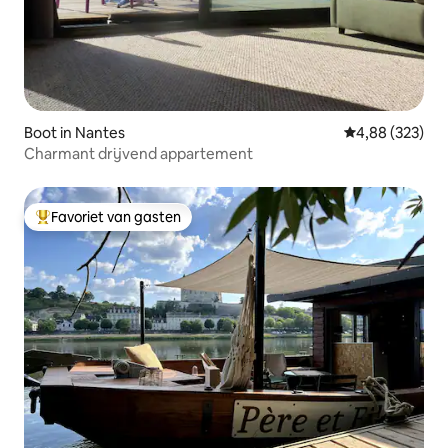
Boot in Nantes
Gemiddelde beo
4,88 (323)
Charmant drijvend appartement
Favoriet van gasten
Topfavoriet van gasten