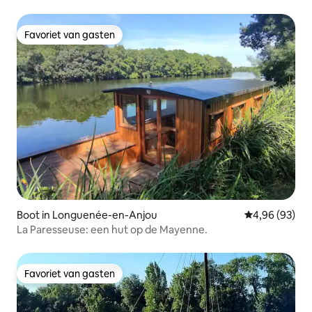
Favoriet van gasten
Favoriet van gasten
Boot in Longuenée-en-Anjou
Gemiddelde be
4,96 (93)
La Paresseuse: een hut op de Mayenne.
Favoriet van gasten
Favoriet van gasten