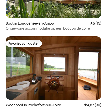
Boot in Longuenée-en-Anjou
Gemiddelde
5 (15)
Ongewone accommodatie op een boot op de Loire
Favoriet van gasten
Favoriet van gasten
Woonboot in Rochefort-sur-Loire
Gemiddelde be
4,87 (30)