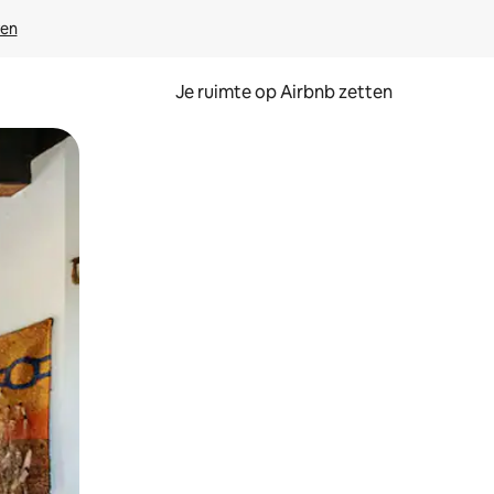
ven
Je ruimte op Airbnb zetten
ken of swipen.