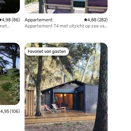
ecensies
Gemiddelde beoordeling van 4,98 uit 5, 86 recensies
4,98 (86)
Appartement
Gemiddelde beoordeling
4,88 (282)
 met
Appartement T4 met uitzicht op zee van
87 m², gerenoveerd
Favoriet van gasten
Favoriet van gasten
emiddelde beoordeling van 4,95 uit 5, 106 recensies
4,95 (106)