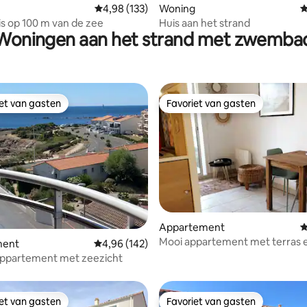
Gemiddelde beoordeling van 4,98 uit 5, 133 r
4,98 (133)
Woning
G
is op 100 m van de zee
Huis aan het strand
Woningen aan het strand met zwemba
iet van gasten
Favoriet van gasten
iet van gasten
Favoriet van gasten
 van 4,95 uit 5, 117 recensies
Appartement
G
Mooi appartement met terras 
ment
Gemiddelde beoordeling van 4,96 uit 5, 142 r
4,96 (142)
zwembad
appartement met zeezicht
iet van gasten
Favoriet van gasten