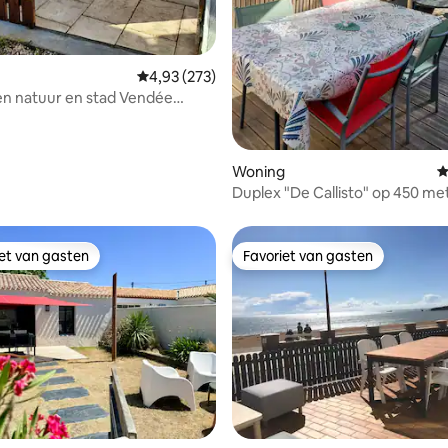
van 4,89 uit 5, 168 recensies
Gemiddelde beoordeling van 4,93 uit 5, 273 r
4,93 (273)
en natuur en stad Vendée
Woning
G
Duplex "De Callisto" op 450 meter van
het Grote Strand.
iet van gasten
Favoriet van gasten
iet van gasten
Favoriet van gasten
van 4,99 uit 5, 125 recensies