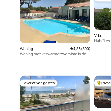
Superhost
Topfavor
Villa
Huis "Les
Zwemba
Woning
Gemiddelde beoordeling 
4,85 (300)
Woning met verwarmd zwembad in de
buurt van het strand, 2/4 personen
Favoriet van gasten
Favor
Favoriet van gasten
Topfavor