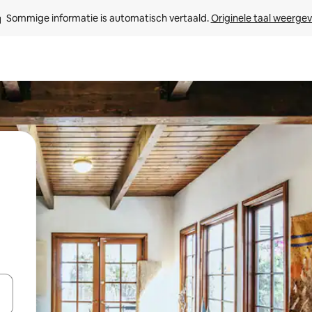
Sommige informatie is automatisch vertaald. 
Originele taal weerge
een keuze met je de pijltjestoetsen omhoog en omlaag, óf door te tik