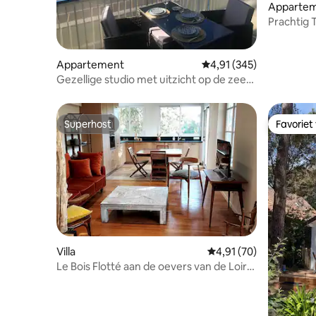
Apparte
Prachtig T
sterrenh
Appartement
Gemiddelde beoordeling 
4,91 (345)
Gezellige studio met uitzicht op de zee
en het strand, in het hart van La Baule
Superhost
Favoriet
Superhost
Favoriet
Villa
Gemiddelde beoordelin
4,91 (70)
Le Bois Flotté aan de oevers van de Loire
tussen stad en natuur