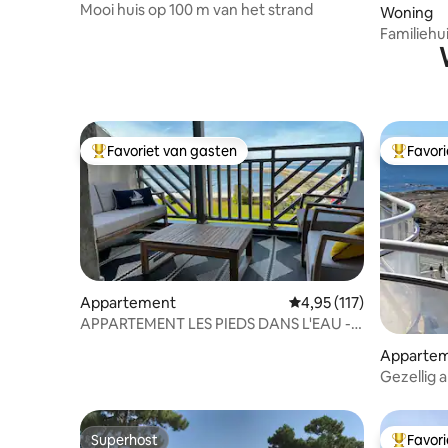
Mooi huis op 100 m van het strand
Woning
Familiehu
Favoriet van gasten
Favor
Topfavoriet van gasten
Topfavor
Appartement
Gemiddelde beoordeling
4,95 (117)
APPARTEMENT LES PIEDS DANS L'EAU -
zeezicht
Apparte
Gezellig 
Superhost
Favor