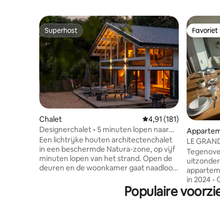
Superhost
Favoriet
Superhost
Favoriet
Chalet
Gemiddelde beoordeling
4,91 (181)
Designerchalet • 5 minuten lopen naar
Apparte
het strand • Sauna
Een lichtrijke houten architectenchalet
LE GRAND 
in een beschermde Natura-zone, op vijf
Tegenover
minuten lopen van het strand. Open de
uitzonder
deuren en de woonkamer gaat naadloos
apparteme
over in het terras. Adem de geur van
in 2024 - GEWELDIG COMFORT. Het
dennenbomen in en val in slaap met het
Populaire voorzi
strand en
geluid van de golven. Terwijl de kinderen
het appa
genieten van de tuin of de tv-lounge
steken). 
boven, kunnen de volwassenen
oceaan en