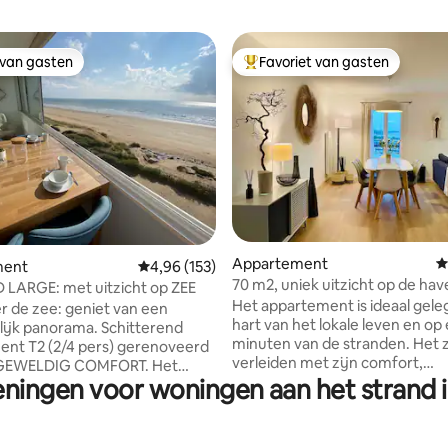
 van gasten
Favoriet van gasten
 van gasten
Topfavoriet van gasten
 van 4,91 uit 5, 181 recensies
Appartement
G
ment
Gemiddelde beoordeling van 4,96 uit 5, 153 r
4,96 (153)
70 m2, uniek uitzicht op de hav
LARGE: met uitzicht op ZEE
minuten van het strand
Het appartement is ideaal gele
 de zee: geniet van een
hart van het lokale leven en op
lijk panorama. Schitterend
minuten van de stranden. Het z
nt T2 (2/4 pers) gerenoveerd
verleiden met zijn comfort,
ongelooflijke helderheid en
eningen voor woningen aan het strand in
 de duin liggen aan de voet van
adembenemende uitzicht op d
rtement (geen weg om over te
van Saint Gilles. Met een eigent
Opmerkelijk uitzicht op de
Boheems design heeft de
 het eiland Yeu vanuit de