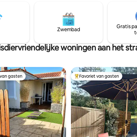
accommodatie een volledig uit
e loggia en zelfs vanuit het
keuken, open naar een grote
 kamer. Bewonder de
woonkamer met uitzicht op de
rgangen voor geliefden,
een slaapkamer met badkamer e
of met vrienden. Je hebt je
Gratis p
een volledige wasruimte (wasm
einde garage; ideaal voor je
Zwembad
droger, strijkset), gastentoilet. Welkom
t
oor het opslaan van fietsen,
bij de Côte de Lumière!
agens en strandspellen.
sdiervriendelijke woningen aan het st
 van gasten
Favoriet van gasten
 van gasten
Topfavoriet van gasten