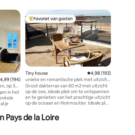
Huisje
Favoriet van gasten
Favorie
Topfavoriet van gasten
Favorie
Mooi hui
Geclassif
accommodatie Wij bied
huis, ger
vakantie
verblijf v
je huisdi
volledig 
tegenove
Tiny house
Gemiddelde beoordeling
4,98 (193)
het stra
unieke en romantische plek met uitzicht
emiddelde beoordeling van 4,99 uit 5, 194 recensies
4,99 (194)
ecensies
winkels.
op zee
Groot dakterras van 60 m2 met uitzicht
en, op 3
km van he
op de zee, ideale plek om te ontspannen
van de in
gen in het
en te genieten van het prachtige uitzicht
Yeu en op
 enkele
op de oceaan en Noirmoutier. Ideale plek
al je
om op te laden en gewoon te genieten
van het kijken naar de zee, de vissers- en
 Pays de la Loire
plezierboten. Glazen raam aan de voet
e haven
van het bed, buitengewoon ontwaken
ijds
met het geluid van golven!