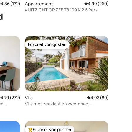
ecensies
emiddelde beoordeling van 4,86 uit 5, 132 recensies
4,86 (132)
Appartement
Gemiddelde beoordeling
4,99 (260)
#UITZICHT OP ZEE T3 100 M2 6 Pers
d
Vlakbij La Baule Pornichet
Favoriet van gasten
Favoriet van gasten
emiddelde beoordeling van 4,79 uit 5, 272 recensies
4,79 (272)
Villa
Gemiddelde beoordelin
4,93 (80)
en
Villa met zeezicht en zwembad,
ecensies
maximaal 6 volwassenen
Favoriet van gasten