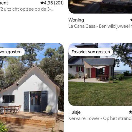
ment
Gemiddelde beoordeling van 4,96 uit 5, 201 r
4,96 (201)
2 uitzicht op zee op de 3-
aven
Woning
La Cana Casa - Een wild juweel
van 4,91 uit 5, 345 recensies
uitzicht op zee
 van gasten
Favoriet van gasten
 van gasten
Favoriet van gasten
g van 4,91 uit 5, 70 recensies
Huisje
G
Kervaire Tower - Op het strand