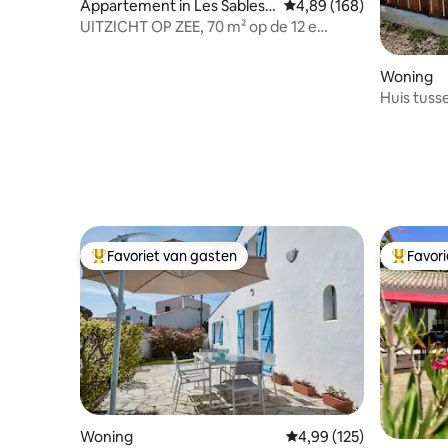
Appartement in Les Sables-
Gemiddelde beoordeling 
4,89 (168)
d'Olonne
UITZICHT OP ZEE, 70 m² op de 12 e
verdieping - Parking.
Woning
Huis tuss
Globe
Favoriet van gasten
Favor
Topfavoriet van gasten
Topfavor
Woning
Gemiddelde beoordeling 
4,99 (125)