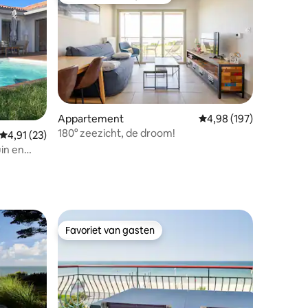
Topfavoriet van gasten
ecensies
Appartement
Gemiddelde beoordeling
4,98 (197)
180° zeezicht, de droom!
Gemiddelde beoordeling van 4,91 uit 5, 23 recensies
4,91 (23)
in en
Favoriet van gasten
Favoriet van gasten