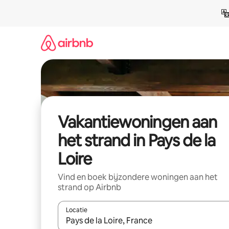
Ga
direct
naar
inhoud
Vakantiewoningen aan
het strand in Pays de la
Loire
Vind en boek bijzondere woningen aan het
strand op Airbnb
Locatie
Wanneer er suggesties beschikbaar zijn, maak je 