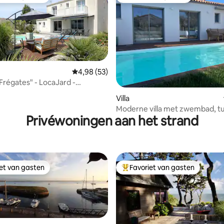
iet van gasten
Favoriet van gasten
Gemiddelde beoordeling van 4,98 uit 5, 53 r
4,98 (53)
 Frégates" - LocaJard -
d
van 4,85 uit 5, 300 recensies
Villa
Moderne villa met zwembad, tu
Privéwoningen aan het strand
oceaan op 350 m
iet van gasten
Favoriet van gasten
iet van gasten
Topfavoriet van gasten