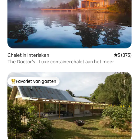
Chalet in Interlaken
Gemiddelde 
5 (375)
The Doctor's - Luxe containerchalet aan het meer
Favoriet van gasten
Topfavoriet van gasten