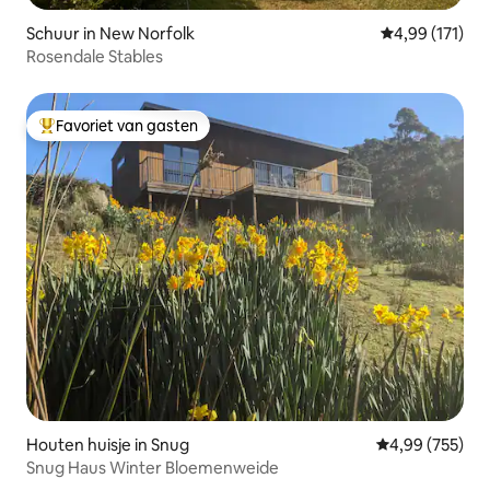
Schuur in New Norfolk
Gemiddelde beo
4,99 (171)
Rosendale Stables
Favoriet van gasten
Topfavoriet van gasten
Houten huisje in Snug
Gemiddelde beo
4,99 (755)
Snug Haus Winter Bloemenweide