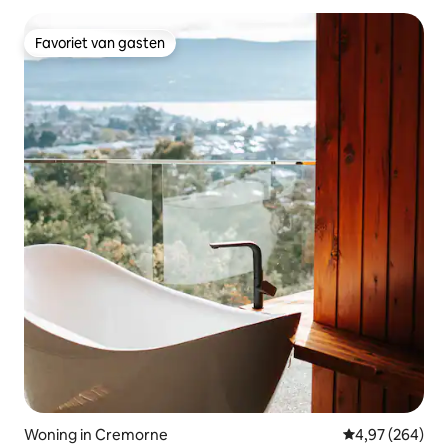
Favoriet van gasten
Favoriet van gasten
Woning in Cremorne
Gemiddelde beo
4,97 (264)