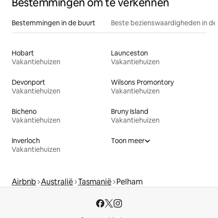
Bestemmingen om te verkennen
Bestemmingen in de buurt
Beste bezienswaardigheden in de
Hobart
Launceston
Vakantiehuizen
Vakantiehuizen
Devonport
Wilsons Promontory
Vakantiehuizen
Vakantiehuizen
Bicheno
Bruny Island
Vakantiehuizen
Vakantiehuizen
Inverloch
Toon meer
Vakantiehuizen
Airbnb
Australië
Tasmanië
Pelham