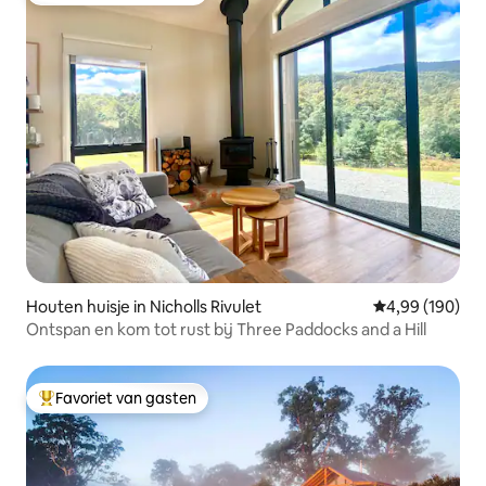
Houten huisje in Nicholls Rivulet
Gemiddelde beo
4,99 (190)
Ontspan en kom tot rust bij Three Paddocks and a Hill
Favoriet van gasten
Topfavoriet van gasten