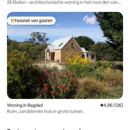
29 Ebden – architectonische woning in het noorden van
Hobart
Favoriet van gasten
Topfavoriet van gasten
Woning in Bagdad
Gemiddelde beo
4,96 (126)
Ruim, zandstenen huis in grote tuinen.