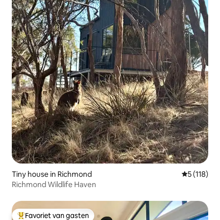
Tiny house in Richmond
Gemiddelde 
5 (118)
Richmond Wildlife Haven
Favoriet van gasten
Topfavoriet van gasten