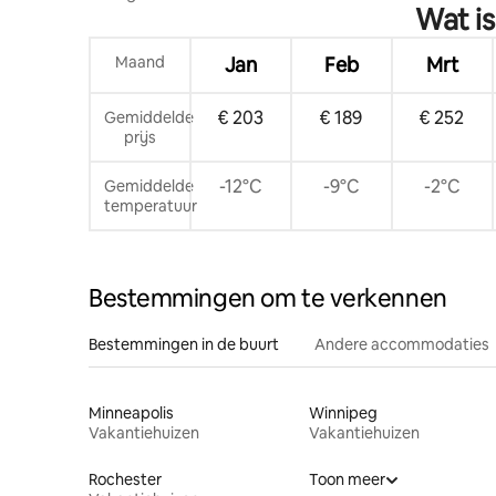
Wat i
meer/grill/kajaks/vuurplaats/huisdieren
arcadega
ok
Maand
Jan
Feb
Mrt
€ 203
€ 189
€ 252
Gemiddelde
prijs
-12°C
-9°C
-2°C
Gemiddelde
temperatuur
Bestemmingen om te verkennen
Bestemmingen in de buurt
Andere accommodaties
Minneapolis
Winnipeg
Vakantiehuizen
Vakantiehuizen
Rochester
Toon meer