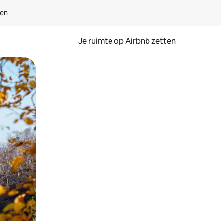
ven
Je ruimte op Airbnb zetten
ken of swipen.