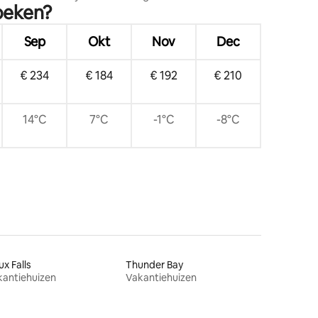
oeken?
es en
Sep
Okt
Nov
Dec
€ 234
€ 184
€ 192
€ 210
14°C
7°C
-1°C
-8°C
ux Falls
Thunder Bay
kantiehuizen
Vakantiehuizen