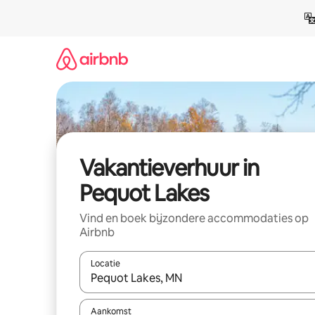
Ga
direct
naar
inhoud
Vakantieverhuur in
Pequot Lakes
Vind en boek bijzondere accommodaties op
Airbnb
Locatie
Wanneer er suggesties beschikbaar zijn, maak je 
Aankomst