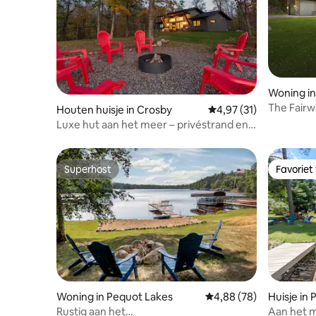
Woning in
The Fairw
Houten huisje in Crosby
Gemiddelde beoordelin
4,97 (31)
familie/go
Luxe hut aan het meer – privéstrand en
steiger!
Superhost
Favoriet
Superhost
Favoriet
Woning in Pequot Lakes
Gemiddelde beoordeling
4,88 (78)
Huisje in
Rustig aan het
Aan het m