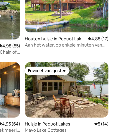
recensies
Houten huisje in Pequot Lake
Gemiddelde beoordelin
4,88 (17)
s
Aan het water, op enkele minuten van
Gemiddelde beoordeling van 4,98 uit 5, 55 recensies
4,98 (55)
Nisswa, aan State Trail!
Chain of
Favoriet van gasten
Favoriet van gasten
ecensies
Gemiddelde beoordeling van 4,95 uit 5, 64 recensies
4,95 (64)
Huisje in Pequot Lakes
Gemiddelde beoorde
5 (14)
et meer!
Mayo Lake Cottages