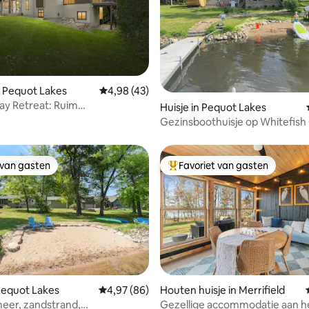
 Pequot Lakes
Gemiddelde beoordeling van 4,98 uit 5, 43 
4,98 (43)
ay Retreat: Ruim
g van 4,97 uit 5, 31 recensies
Huisje in Pequot Lakes
lfuitje
Gezinsboothuisje op Whitefish 
Lakes
 van gasten
Favoriet van gasten
 van gasten
Topfavoriet van gasten
 van 4,88 uit 5, 78 recensies
 Pequot Lakes
Gemiddelde beoordeling van 4,97 uit 5, 86 r
4,97 (86)
Houten huisje in Merrifield
eer, zandstrand,
Gezellige accommodatie aan h