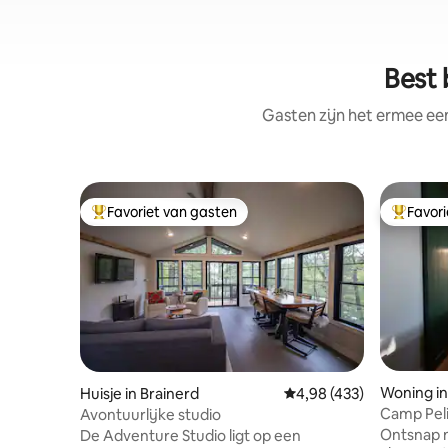
Best 
Gasten zijn het ermee e
Favoriet van gasten
Favor
Topfavoriet van gasten
Topfavor
Woning in
Huisje in Brainerd
Gemiddelde beoordeling 
4,98 (433)
Camp Pel
Avontuurlijke studio
Ontsnap n
De Adventure Studio ligt op een