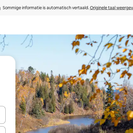
Sommige informatie is automatisch vertaald. 
Originele taal weerge
een keuze met je de pijltjestoetsen omhoog en omlaag, óf door te tik