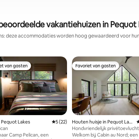
beoordeelde vakantiehuizen in Pequot
ens: deze accommodaties worden hoog gewaardeerd voor hun l
iet van gasten
Favoriet van gasten
iet van gasten
Favoriet van gasten
 Pequot Lakes
Gemiddelde beoordeling van 5 uit 5, 22 r
5 (22)
Houten huisje in Pequot Lak
G
van 4,98 uit 5, 433 recensies
es
ican
Hondvriendelijk privétoevlucht
het noorden
aar Camp Pelican, een
Welkom bij Cabin au Nord; een