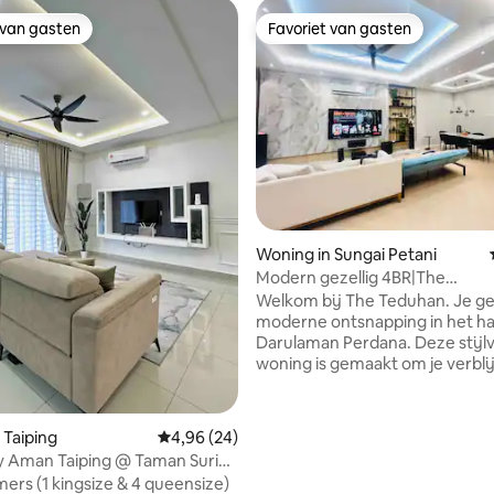
 van gasten
Favoriet van gasten
 van gasten
Favoriet van gasten
 van 4,97 uit 5, 137 recensies
Woning in Sungai Petani
Modern gezellig 4BR|The
Teduhan|Netflix + bioscoopgel
Welkom bij The Teduhan. Je gez
moderne ontsnapping in het ha
Darulaman Perdana. Deze stijlvolle
woning is gemaakt om je verbli
onvergetelijk te maken met
hoogwaardig comfort. Moderne 4BR
homestay in Darulaman Perda
 Taiping
Gemiddelde beoordeling van 4,96 uit 5, 24 r
4,96 (24)
volledige airconditioning (alle 
 Aman Taiping @ Taman Suria
woonkamer), 77" OLED TV, App
mers (1 kingsize & 4 queensize)
& Dolby Atmos® bioscoopgeluid,