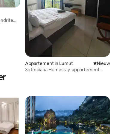
andrite
Appartement in Lumut
Nieuwe accommoda
Nieuw
ecensies
3q Impiana Homestay-appartement
er
Lumut Perak