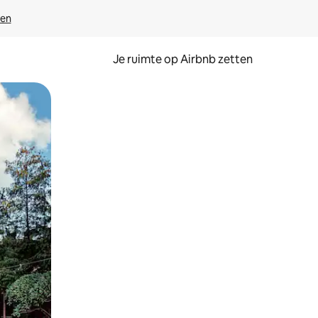
ven
Je ruimte op Airbnb zetten
ken of swipen.