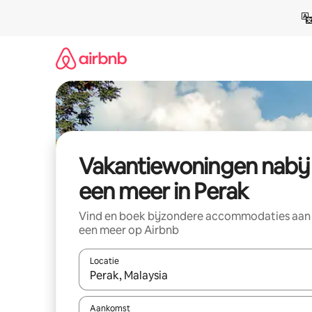
Ga
direct
naar
inhoud
Vakantiewoningen nabij
een meer in Perak
Vind en boek bijzondere accommodaties aan
een meer op Airbnb
Locatie
Wanneer er suggesties beschikbaar zijn, maak je 
Aankomst