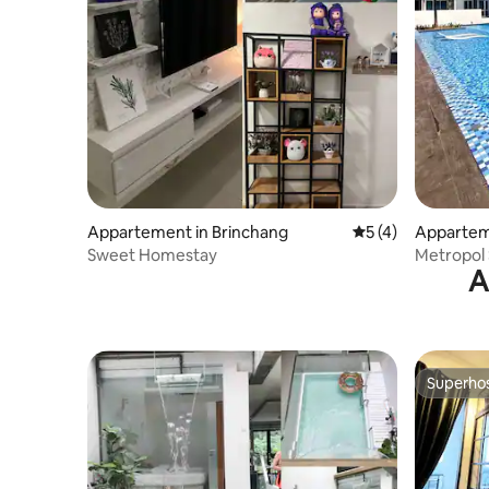
Appartement in Brinchang
Gemiddelde beoord
5 (4)
Apparteme
m
Sweet Homestay
Metropol 
A
Superho
Superho