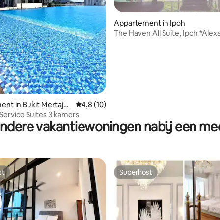
Appartement in Ipoh
The Haven All Suite, Ipoh *Alex
Suite 7 PAX
eling van 5 uit 5, 4 recensies
nt in Bukit Mertaja
Gemiddelde beoordeling van 4,8 uit 5, 10 r
4,8 (10)
Service Suites 3 kamers
ndere vakantiewoningen nabij een me
st
Superhost
st
Superhost