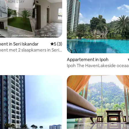
nt in Seri Iskandar
Gemiddelde beoordeling van 5 uit 5, 3 r
5 (3)
nt met 2 slaapkamers in Seri
 Perak
g van 4,62 uit 5, 13 recensies
Appartement in Ipoh
Ipoh The HavenLakeside ocea
4pax