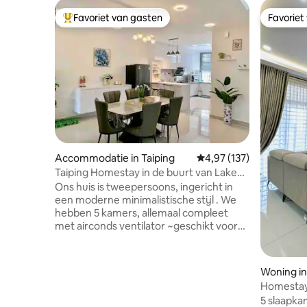
Favoriet van gasten
Favoriet
Topfavoriet van gasten
Favoriet
Accommodatie in Taiping
Gemiddelde beoordeling
4,97 (137)
Taiping Homestay in de buurt van Lake
Garden/dierentuin/stad/volledige
Ons huis is tweepersoons, ingericht in
airconditioning
een moderne minimalistische stijl . We
hebben 5 kamers, allemaal compleet
met airconds ventilator ~geschikt voor
maximaal 10 gasten Verblijf comfortabel
voelt als thuis Wij bieden een
massagestoel waar gasten gebruik van
Woning in
kunnen maken tijdens het rijden de hele
Homestay
dag. We bevinden ons op 5 minuten
Aman
5 slaapka
rijden naar de tuin van het meer en het