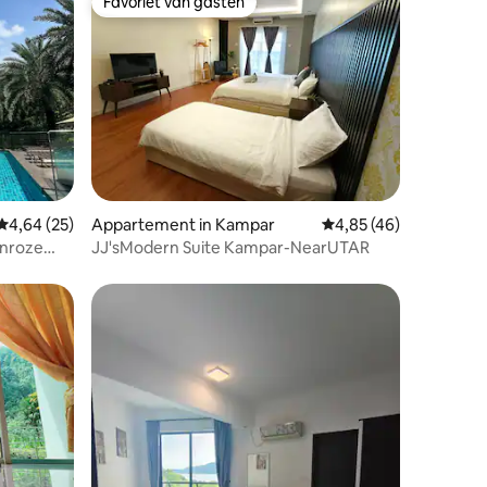
Favoriet van gasten
Favoriet van gasten
ecensies
Gemiddelde beoordeling van 4,64 uit 5, 25 recensies
4,64 (25)
Appartement in Kampar
Gemiddelde beoordelin
4,85 (46)
anroze
JJ'sModern Suite Kampar-NearUTAR