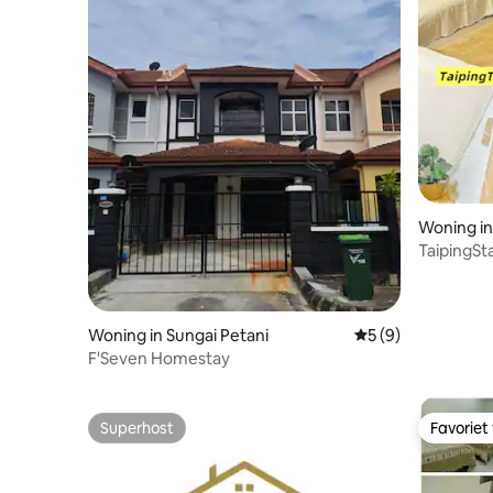
Woning in
TaipingSt
Lake Gar
Woning in Sungai Petani
Gemiddelde beoord
5 (9)
F'Seven Homestay
Superhost
Favoriet
Superhost
Favoriet