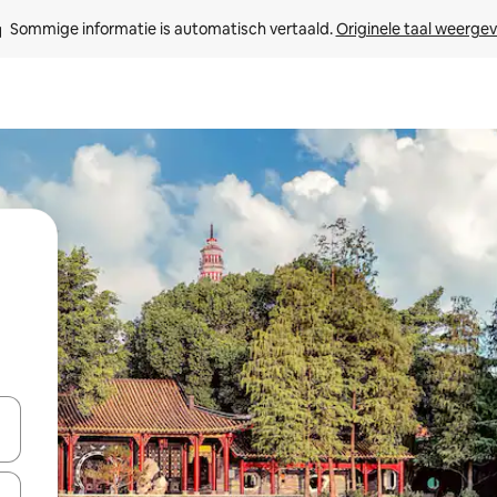
Sommige informatie is automatisch vertaald. 
Originele taal weerge
een keuze met je de pijltjestoetsen omhoog en omlaag, óf door te tik