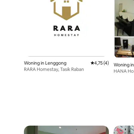
Woning in Lenggong
Gemiddelde beoordeli
4,75 (4)
Woning in
RARA Homestay, Tasik Raban
HANA Hom