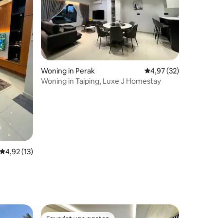
Woning in Perak
Gemiddelde beoordelin
4,97 (32)
Woning in Taiping, Luxe J Homestay
ecensies
Gemiddelde beoordeling van 4,92 uit 5, 13 recensies
4,92 (13)