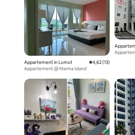
Apparteme
Apparteme
Iskandar,
Appartement in Lumut
Gemiddelde beoordelin
4,62 (13)
Appartement @ Marina Island