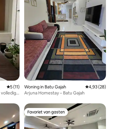
ecensies
Gemiddelde beoordeling van 5 uit 5, 11 recensies
5 (11)
Woning in Batu Gajah
Gemiddelde beoordelin
4,93 (28)
 volledige
Arjuna Homestay – Batu Gajah
Favoriet van gasten
Favoriet van gasten