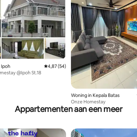
ng van 4,75 uit 5, 4 recensies
 Ipoh
Gemiddelde beoordeling van 4,87 uit 5, 54 r
4,87 (54)
estay @Ipoh St.18
Woning in Kepala Batas
Onze Homestay
Appartementen aan een meer