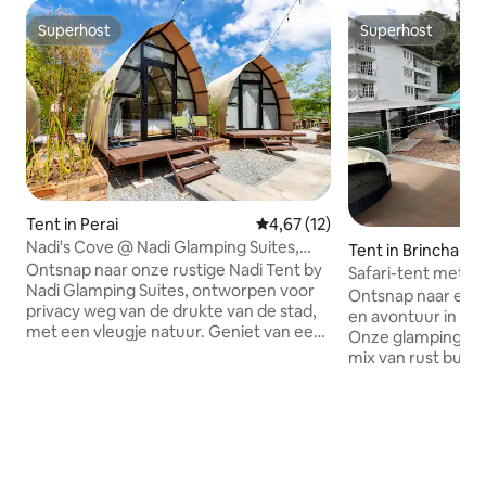
Superhost
Superhost
Superhost
Superhost
Tent in Perai
Gemiddelde beoordeling van 4,6
4,67 (12)
Nadi's Cove @ Nadi Glamping Suites,
Tent in Brinchang
Auto-City
Ontsnap naar onze rustige Nadi Tent by
Safari-tent met ei
Nadi Glamping Suites, ontworpen voor
van het centrum
Ontsnap naar een
privacy weg van de drukte van de stad,
en avontuur in het
met een vleugje natuur. Geniet van een
Onze glamping-erv
serene retraite in deze gezellige houten
mix van rust buite
hut, die de perfecte mix van rustieke
Of je nu een natuu
charme en modern comfort biedt. De
een stadsbewoner
volledig van airconditioning voorziene
toevluchtsoord no
hut beschikt over een queensize bed en
glamoureuze campi
een volledig uitgeruste eigen badkamer.
bestemming. Een g
Het 13-inch bedmatras van
nooit tevoren. Ge