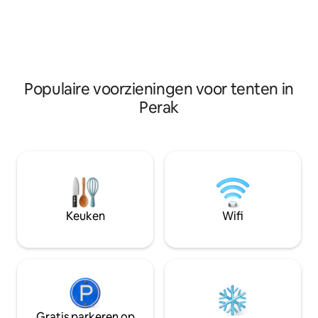
hotelkwaliteit is voorzien van
van een vijfsterren
beddengoed met een hoge
onderdompelt in d
draaddichtheid voor maximaal comfort.
schoonheid van de
Populaire voorzieningen voor tenten in
Perak
Keuken
Wifi
Gratis parkeren op