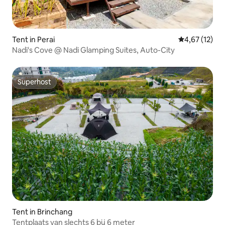
Tent in Perai
Gemiddelde be
4,67 (12)
Nadi's Cove @ Nadi Glamping Suites, Auto-City
Superhost
Superhost
Tent in Brinchang
Tentplaats van slechts 6 bij 6 meter