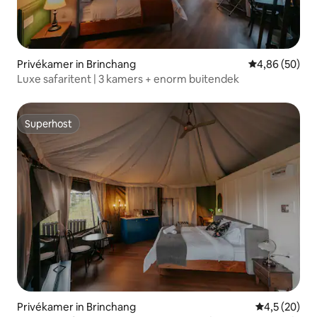
Privékamer in Brinchang
Gemiddelde be
4,86 (50)
Luxe safaritent | 3 kamers + enorm buitendek
Superhost
Superhost
Privékamer in Brinchang
Gemiddelde b
4,5 (20)