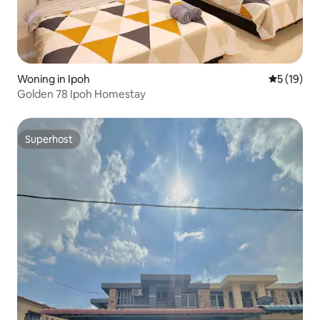
Woning in Ipoh
Gemiddelde
5 (19)
Golden 78 Ipoh Homestay
Superhost
Superhost