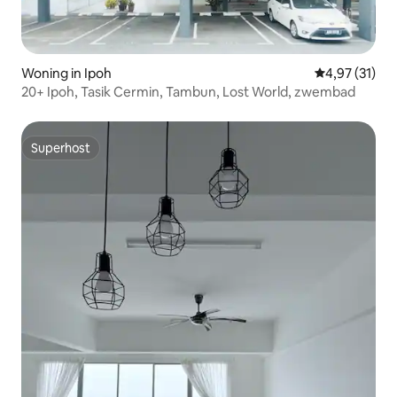
Woning in Ipoh
Gemiddelde be
4,97 (31)
20+ Ipoh, Tasik Cermin, Tambun, Lost World, zwembad
Superhost
Superhost