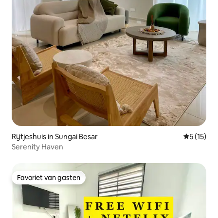
Rijtjeshuis in Sungai Besar
Gemiddelde
5 (15)
Serenity Haven
Favoriet van gasten
Favoriet van gasten