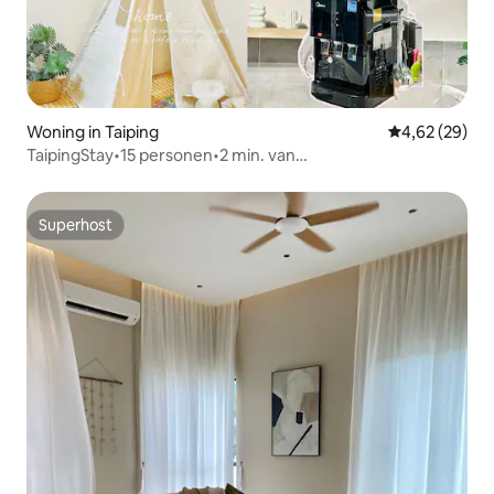
Woning in Taiping
Gemiddelde be
4,62 (29)
TaipingStay•15 personen•2 min. van
Lake Garden•BBQ/wifi/5 bedden/games
Superhost
Superhost