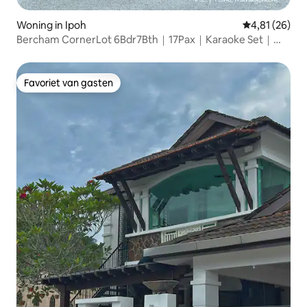
Woning in Ipoh
Gemiddelde be
4,81 (26)
Bercham CornerLot 6Bdr7Bth｜17Pax｜Karaoke Set｜
BBQ
Favoriet van gasten
Favoriet van gasten