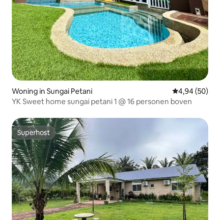
Woning in Sungai Petani
Gemiddelde be
4,94 (50)
YK Sweet home sungai petani 1 @ 16 personen boven
Superhost
Superhost