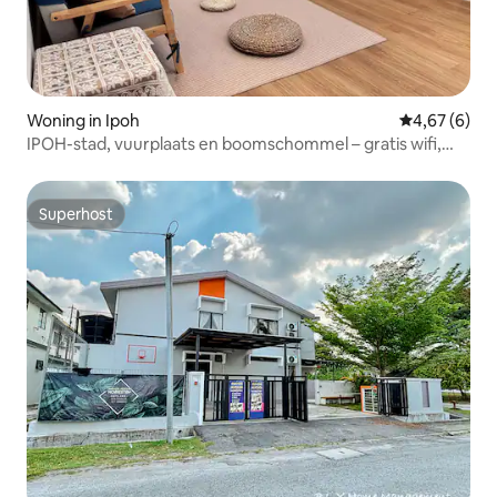
Woning in Ipoh
Gemiddelde b
4,67 (6)
IPOH-stad, vuurplaats en boomschommel – gratis wifi,
hoekperceel
Superhost
Superhost