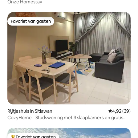
Onze Homestay
Favoriet van gasten
Favoriet van gasten
Rijtjeshuis in Sitiawan
Gemiddelde be
4,92 (39)
CozyHome - Stadswoning met 3 slaapkamers en gratis
wifi
Favoriet van gasten