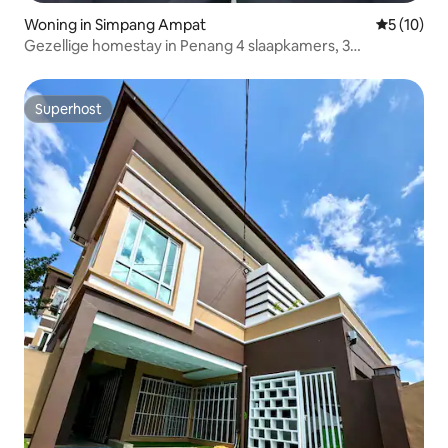
Woning in Simpang Ampat
Gemiddelde
5 (10)
Gezellige homestay in Penang 4 slaapkamers, 3
badkamers, 10 min. JuscoBM Max. 18-20 personen
Superhost
Superhost