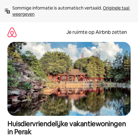
Ga
Sommige informatie is automatisch vertaald. 
Originele taal 
direct
weergeven
naar
inhoud
Je ruimte op Airbnb zetten
Huisdiervriendelijke vakantiewoningen
in Perak