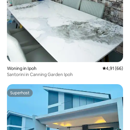
Woning in Ipoh
Gemiddelde be
4,91 (66)
Santorini in Canning Garden Ipoh
Superhost
Superhost