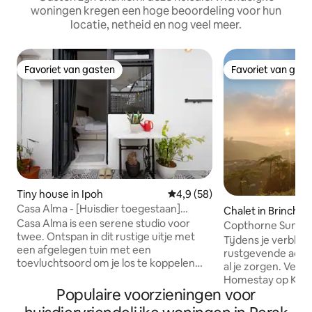
woningen kregen een hoge beoordeling voor hun
locatie, netheid en nog veel meer.
Favoriet van gasten
Favoriet van gas
Favoriet van gasten
Favoriet van gas
Tiny house in Ipoh
Gemiddelde beoordeling van 4,
4,9 (58)
Casa Alma - [Huisdier toegestaan]
Chalet in Brincha
Privétuin Studio
Casa Alma is een serene studio voor
Copthorne Sunrise
twee. Ontspan in dit rustige uitje met
2BR 2Bad
Tijdens je verblijf
een afgelegen tuin met een
rustgevende acco
toevluchtsoord om je los te koppelen
al je zorgen. Verblijf in deze Sunrise
van de dagelijkse drukte.
Homestay op Kea 
[Huisdiervriendelijk]: Harige
Populaire voorzieningen voor
koeler dan Brinch
metgezellen die welkom zijn om met
slechts 8 minuten 