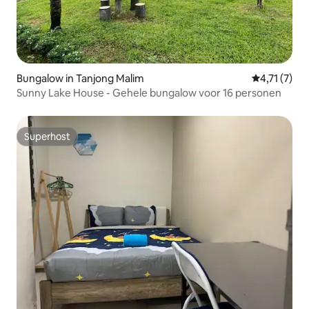
Bungalow in Tanjong Malim
Gemiddelde 
4,71 (7)
Sunny Lake House - Gehele bungalow voor 16 personen
Superhost
Superhost