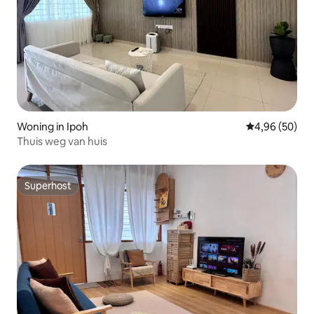
Woning in Ipoh
Gemiddelde be
4,96 (50)
Thuis weg van huis
Superhost
Superhost