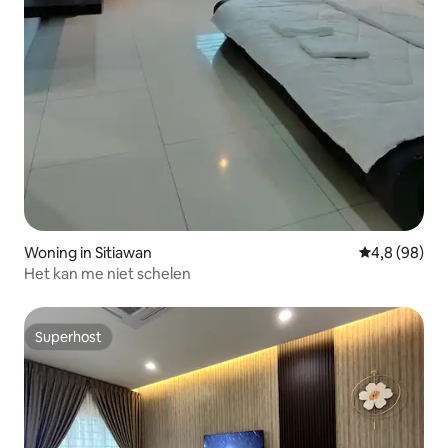
Woning in Sitiawan
Gemiddelde b
4,8 (98)
Het kan me niet schelen
Superhost
Superhost