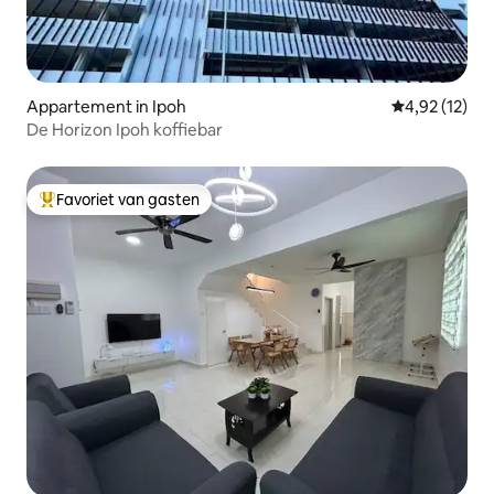
Appartement in Ipoh
Gemiddelde be
4,92 (12)
De Horizon Ipoh koffiebar
Favoriet van gasten
Topfavoriet van gasten