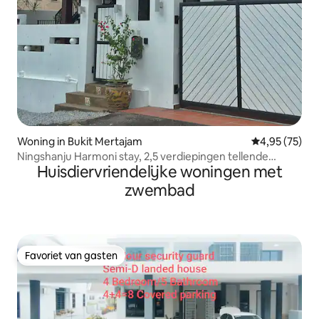
Woning in Bukit Mertajam
Gemiddelde be
4,95 (75)
Ningshanju Harmoni stay, 2,5 verdiepingen tellende
Huisdiervriendelijke woningen met
bungalow met vijf slaapkamers en vier badkamers,
centraal gelegen aan de voet van de berg
zwembad
Favoriet van gasten
Favoriet van gasten