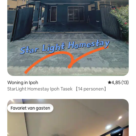
Woning in Ipoh
Gemiddelde be
4,85 (13)
StarLight Homestay Ipoh Tasek 【14 personen】
Favoriet van gasten
Favoriet van gasten