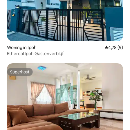
Woning in Ipoh
Gemiddelde b
4,78 (9)
Ethereal Ipoh Gastenverblijf
Superhost
Superhost