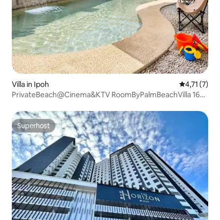
Villa in Ipoh
Gemiddelde 
4,71 (7)
PrivateBeach@Cinema&KTV RoomByPalmBeachVilla 16
personen
Superhost
Superhost