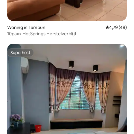
Woning in Tambun
Gemiddelde be
4,79 (48)
10paxx HotSprings Herstelverblijf
Superhost
Superhost