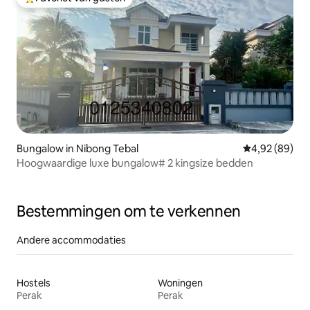
Topfavoriet van gasten
Bungalow in Nibong Tebal
Gemiddelde be
4,92 (89)
Hoogwaardige luxe bungalow# 2 kingsize bedden
Bestemmingen om te verkennen
Andere accommodaties
Hostels
Woningen
Perak
Perak