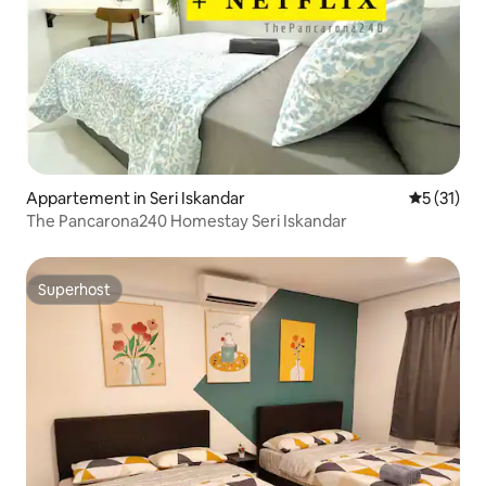
Appartement in Seri Iskandar
Gemiddelde
5 (31)
The Pancarona240 Homestay Seri Iskandar
Superhost
Superhost