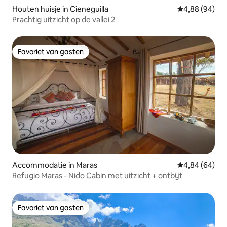
Houten huisje in Cieneguilla
Gemiddelde be
4,88 (94)
Prachtig uitzicht op de vallei 2
Favoriet van gasten
Favoriet van gasten
Accommodatie in Maras
Gemiddelde be
4,84 (64)
Refugio Maras - Nido Cabin met uitzicht + ontbijt
Favoriet van gasten
Favoriet van gasten