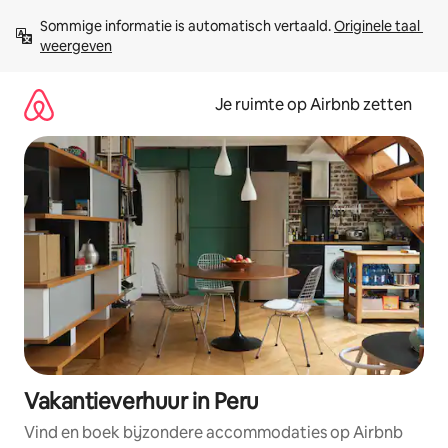
Ga
Sommige informatie is automatisch vertaald. 
Originele taal 
direct
weergeven
naar
inhoud
Je ruimte op Airbnb zetten
Vakantieverhuur in Peru
Vind en boek bijzondere accommodaties op Airbnb