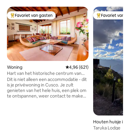
Favoriet van gasten
Favoriet van g
Topfavoriet van gasten
Topfavoriet van 
Woning
Gemiddelde beoordeling van 4,96
4,96 (621)
Hart van het historische centrum van
Cusco ° Balkon en tuin
Dit is niet alleen een accommodatie - dit
is je privéwoning in Cusco. Je zult
genieten van het hele huis, een plek om
te ontspannen, weer contact te maken
en betekenisvolle momenten te delen
met je familie of vrienden. Ontspan op
het terras, kom samen bij de open haard
en ontdek de historische schatten die in
Hout
dit huis bewaard zijn gebleven — het
Taruka Lodge
biedt je comfort, schoonheid en een