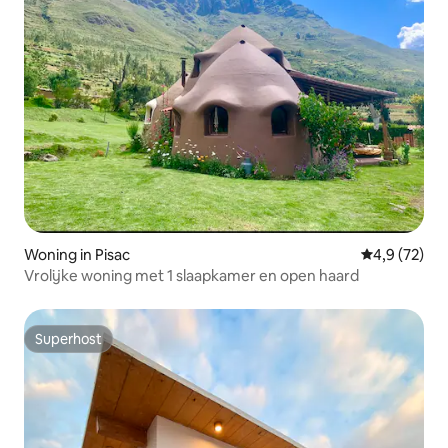
Woning in Pisac
Gemiddelde b
4,9 (72)
Vrolijke woning met 1 slaapkamer en open haard
Superhost
Superhost