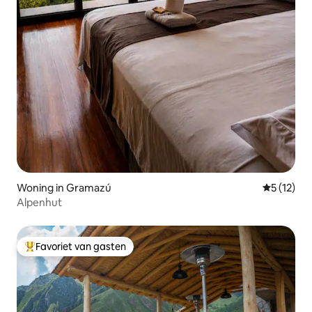
Woning in Gramazú
Gemiddelde
5 (12)
Alpenhut
Favoriet van gasten
Topfavoriet van gasten