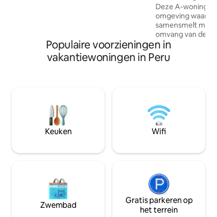
Deze A-woning is 
gevoel van plaats. - Locatie: het ligt in
omgeving waar mo
het hart van het historische centrum
samensmelt met 
van Cusco Aankomsttijd tot 17.00 uur,
omvang van de An
daarna bewaren we de sleutels in het
Populaire voorzieningen in
toonbeeld van ver
naastgelegen hotel
accommodatie is 
vakantiewoningen in Peru
mensen die een s
afzondering verwa
een gebied met e
natuur dat het de 
Taruka, het Andes-
haar meest onger
symboliseert. Won
betekent beschikk
Keuken
Wifi
uitkijkpunt op de 
van de Heilige Vall
Gratis parkeren op
Zwembad
het terrein