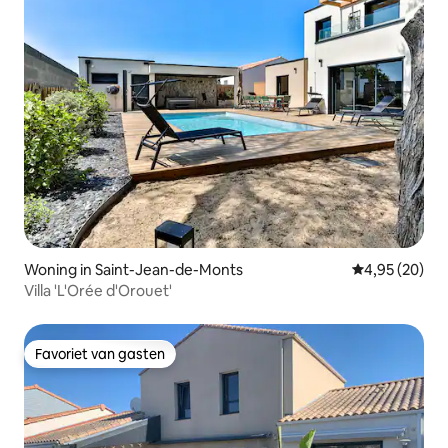
Woning in Saint-Jean-de-Monts
Gemiddelde be
4,95 (20)
Villa 'L'Orée d'Orouet'
Favoriet van gasten
Favoriet van gasten