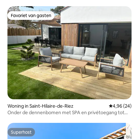
Favoriet van gasten
Favoriet van gasten
Woning in Saint-Hilaire-de-Riez
Gemiddelde be
4,96 (24)
Onder de dennenbomen met SPA en privétoegang tot
het strand
Superhost
Superhost