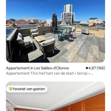
Appartement in Les Sables-d'Olonne
Gemiddelde beo
4,87 (166)
Appartement T3 in het hart van de stad + terras +
parkeerplaats + airconditioning
Favoriet van gasten
Topfavoriet van gasten