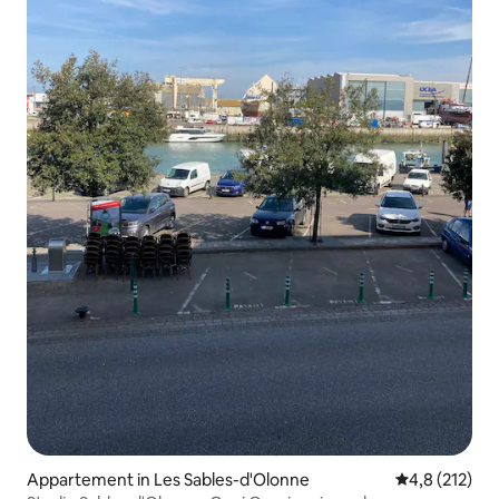
Appartement in Les Sables-d'Olonne
Gemiddelde be
4,8 (212)