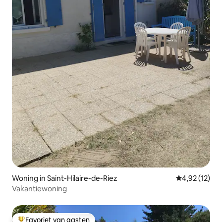
Woning in Saint-Hilaire-de-Riez
Gemiddelde be
4,92 (12)
Vakantiewoning
Favoriet van gasten