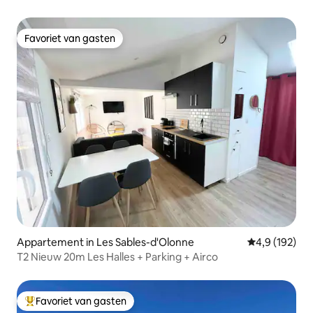
Favoriet van gasten
Favoriet van gasten
Appartement in Les Sables-d'Olonne
Gemiddelde be
4,9 (192)
T2 Nieuw 20m Les Halles + Parking + Airco
Favoriet van gasten
Topfavoriet van gasten