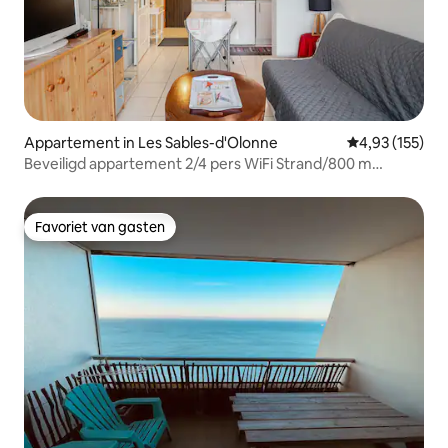
Appartement in Les Sables-d'Olonne
Gemiddelde beo
4,93 (155)
Beveiligd appartement 2/4 pers WiFi Strand/800 m
Haven/500m
Favoriet van gasten
Favoriet van gasten