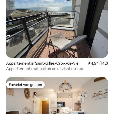
Appartement in Saint-Gilles-Croix-de-Vie
Gemiddelde beo
4,94 (142)
Appartement met balkon en uitzicht op zee
Favoriet van gasten
Favoriet van gasten