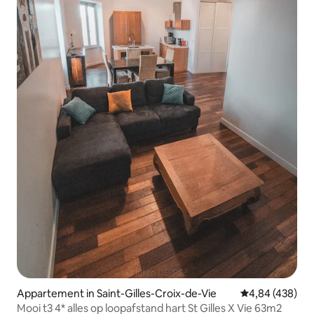
Appartement in Saint-Gilles-Croix-de-Vie
Gemiddelde beo
4,84 (438)
Mooi t3 4* alles op loopafstand hart St Gilles X Vie 63m2