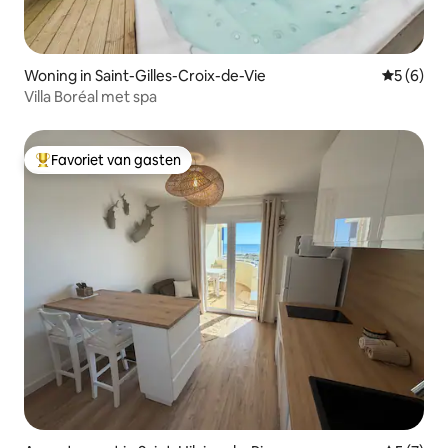
Woning in Saint-Gilles-Croix-de-Vie
Gemiddeld
5 (6)
Villa Boréal met spa
Favoriet van gasten
Topfavoriet van gasten