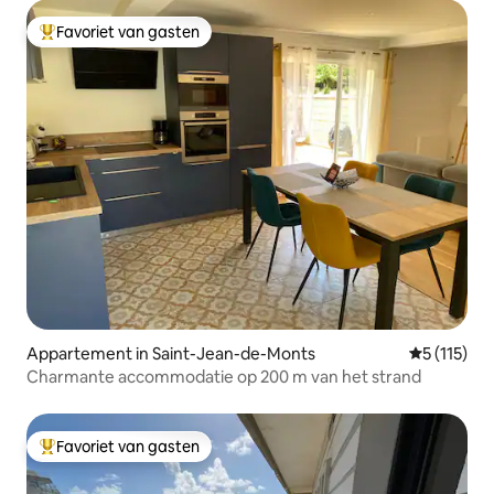
Favoriet van gasten
Topfavoriet van gasten
Appartement in Saint-Jean-de-Monts
Gemiddelde 
5 (115)
Charmante accommodatie op 200 m van het strand
Favoriet van gasten
Topfavoriet van gasten