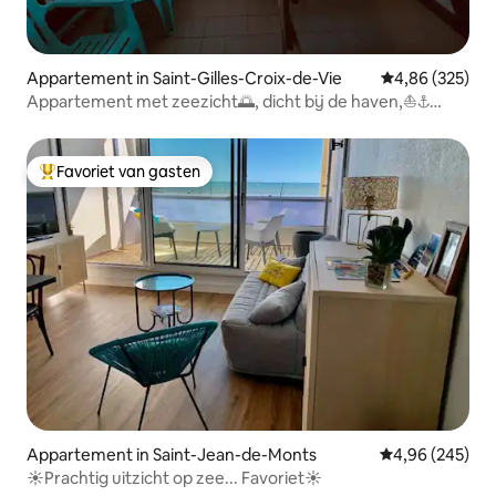
Appartement in Saint-Gilles-Croix-de-Vie
Gemiddelde beo
4,86 (325)
Appartement met zeezicht🌅, dicht bij de haven,⛵️⚓️
privéparking🅿️ + wifi
Favoriet van gasten
Topfavoriet van gasten
Appartement in Saint-Jean-de-Monts
Gemiddelde beo
4,96 (245)
☀️Prachtig uitzicht op zee... Favoriet☀️