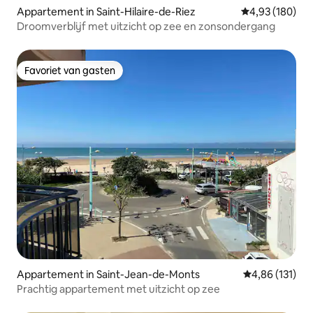
Appartement in Saint-Hilaire-de-Riez
Gemiddelde beo
4,93 (180)
Droomverblijf met uitzicht op zee en zonsondergang
Favoriet van gasten
Favoriet van gasten
Appartement in Saint-Jean-de-Monts
Gemiddelde beo
4,86 (131)
Prachtig appartement met uitzicht op zee