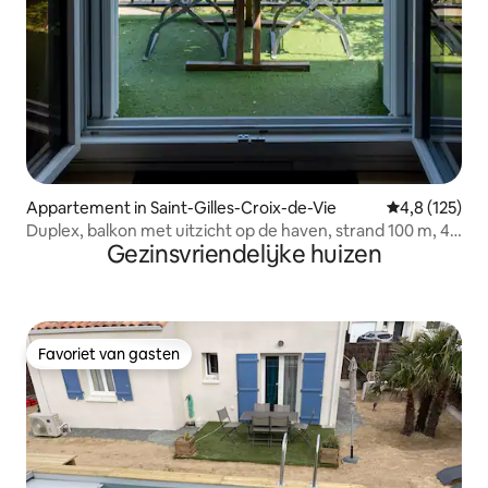
Appartement in Saint-Gilles-Croix-de-Vie
Gemiddelde be
4,8 (125)
Duplex, balkon met uitzicht op de haven, strand 100 m, 4
Gezinsvriendelijke huizen
personen, 4K-tv
Favoriet van gasten
Favoriet van gasten