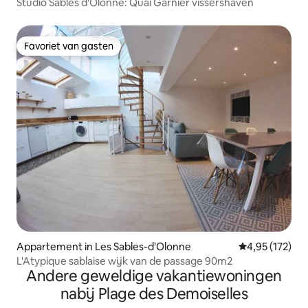
Studio Sables d'Olonne: Quai Garnier vissershaven
Favoriet van gasten
Favoriet van gasten
Appartement in Les Sables-d'Olonne
Gemiddelde beo
4,95 (172)
L'Atypique sablaise wijk van de passage 90m2
Andere geweldige vakantiewoningen
nabij Plage des Demoiselles