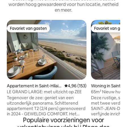
worden hoog gewaardeerd voor hun locatie, netheid
en meer.
Favoriet van gasten
Favoriet van gas
Favoriet van gasten
Favoriet van gas
Appartement in Saint-Hilair
Gemiddelde beoordeling van 4,96
4,96 (153)
Woning in Saint-
e-de-Riez
LE GRAND LARGE: met uitzicht op ZEE
65m² Nieuw huis "I
privézwembad
Tegenover de zee: geniet van een
Deze rustige, sti
uitzonderlijk panorama. Schitterend
met twee verdiepi
appartement T2 (2/4 pers) gerenoveerd
SAINT-JEAN-DE-M
in 2024 - GEWELDIG COMFORT. Het
verfijnde inrichtin
Populaire voorzieningen voor
strand en de duin liggen aan de voet van
Dit nieuwe huis, 
het appartement (geen weg om over te
"Ile d'Oléron", m