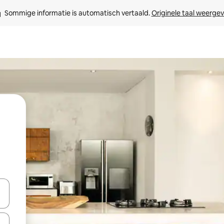
Sommige informatie is automatisch vertaald. 
Originele taal weerge
een keuze met je de pijltjestoetsen omhoog en omlaag, óf door te tik