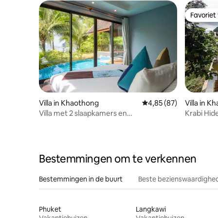
Favoriet
Favoriet
Villa in Khaothong
Gemiddelde beoordeling
4,85 (87)
Villa in K
Villa met 2 slaapkamers en
Krabi Hid
privézwembad
Bestemmingen om te verkennen
Bestemmingen in de buurt
Beste bezienswaardighed
Phuket
Langkawi
Vakantiehuizen
Vakantiehuizen