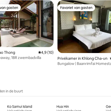
 van gasten
Favoriet van gasten
 van gasten
Favoriet van gasten
 van 4,85 uit 5, 87 recensies
hao Thong
Gemiddelde beoordeling van 4,9 uit 5, 10 r
4,9 (10)
eaway, 1BR zwembadvilla
Privékamer in Khlong Cha-un
Bungalow | Baanrimfai Homest
en in de buurt
Ko Samui Island
Hua Hin
Ge
Vakantiehuizen
Vakantiehuizen
Va