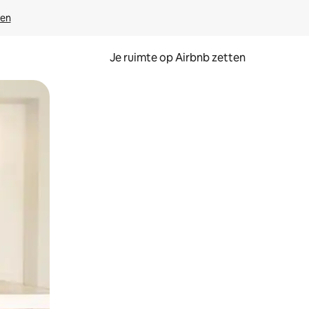
ven
Je ruimte op Airbnb zetten
ken of swipen.