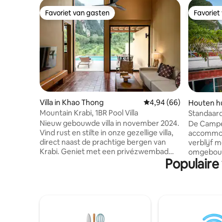
Favoriet van gasten
Favoriet
Favoriet van gasten
Favoriet
Villa in Khao Thong
Gemiddelde beoordeling
4,94 (66)
Houten hu
Mountain Krabi, 1BR Pool Villa
Standaard
hut
Nieuw gebouwde villa in november 2024.
De Campe
Vind rust en stilte in onze gezellige villa,
accommod
direct naast de prachtige bergen van
verblijf 
Krabi. Geniet met een privézwembad
omgebouw
Populaire
speciaal voor jou van de rustige
is schoon
omgeving en een prachtig uitzicht op de
aircondit
bergen. De villa combineert perfect met
waterkoker
de natuur, waardoor het een
kanaal. R
ontspannen ontsnapping is voor het
avondsfee
drukke leven. Het is ontworpen voor
Dam en 2
comfort, zodat je kunt ontspannen en je
National 