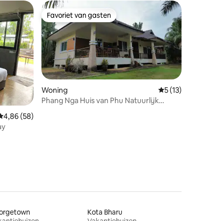
Favoriet van gasten
Favoriet van gasten
Woning
Gemiddelde beoorde
5 (13)
Phang Nga Huis van Phu Natuurlijk
ecensies
toevluchtsoord Huisdiervriendelijk
Gemiddelde beoordeling van 4,86 uit 5, 58 recensies
4,86 (58)
ay
orgetown
Kota Bharu
kantiehuizen
Vakantiehuizen