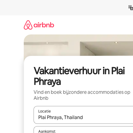
Ga
direct
naar
inhoud
Vakantieverhuur in Plai
Phraya
Vind en boek bijzondere accommodaties op
Airbnb
Locatie
Wanneer er suggesties beschikbaar zijn, maak je 
Aankomst