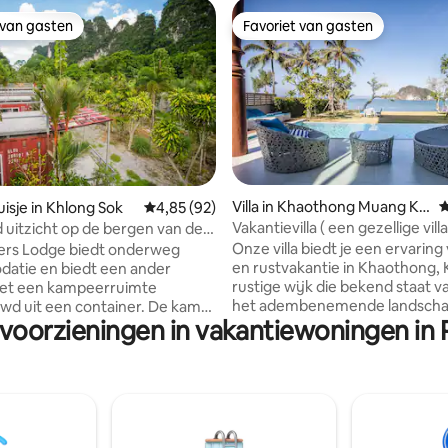
 van gasten
Favoriet van gasten
 van gasten
Favoriet van gasten
 van 4,94 uit 5, 66 recensies
Villa in Khaothong Muang Kr
G
isje in Khlong Sok
Gemiddelde beoordeling van 4,85 uit 5, 92 r
4,85 (92)
abi
Vakantievilla ( een gezellige vill
 uitzicht op de bergen van de
in Krabi ! )
Onze villa biedt je een ervaring
rs Lodge biedt onderweg
en rustvakantie in Khaothong, K
atie en biedt een ander
rustige wijk die bekend staat 
met een kampeerruimte
het adembenemende landscha
d uit een container. De kamer
 voorzieningen in vakantiewoningen in P
kalkstenen eilanden en iconisc
 en comfortabel met
vergezichten bij zonsonderga
ioning, koelkast, waterkoker,
gelegen in de buurt van Hong Is
, locatie, klif en naast het
een beroemd wit zandstrand eila
ustige en mooie ochtend- en
slechts 20 minuten met de long
r. 45 minuten van Ashtray
Ons team heeft sinds 2016 erv
0 minuten van Khao Sok
het verhuren van villa 's. Aarze
Park. De accommodatie is