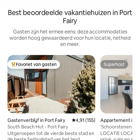
Best beoordeelde vakantiehuizen in Port
Fairy
Gasten zijn het ermee eens: deze accommodaties
worden hoog gewaardeerd voor hun locatie, netheid
en meer.
Favoriet van gasten
Superhost
Topfavoriet van gasten
Superhost
Gastenverblijf in Port Fairy
Gemiddelde beoordeling van 4,91
4,91 (155)
Appartement in Po
South Beach Hut - Port Fairy
'Schoorstenen op B
Port Fairy
Uitgeroepen tot de vierde beste stad en
LOCATIE LOCATIE L
de beste festivalstad van het land,
privé, ruim en sti