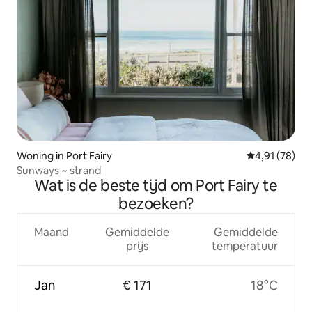
Woning in Port Fairy
Gemiddelde be
4,91 (78)
Sunways ~ strand
Wat is de beste tijd om Port Fairy te
bezoeken?
Maand
Gemiddelde
Gemiddelde
prijs
temperatuur
Jan
€ 171
18°C