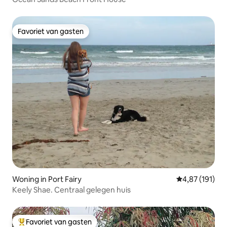
Favoriet van gasten
Favoriet van gasten
Woning in Port Fairy
Gemiddelde beo
4,87 (191)
Keely Shae. Centraal gelegen huis
Favoriet van gasten
Topfavoriet van gasten