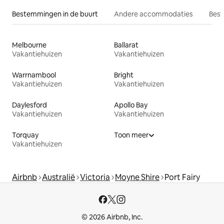
Bestemmingen in de buurt
Andere accommodaties
Best
Melbourne
Ballarat
Vakantiehuizen
Vakantiehuizen
Warrnambool
Bright
Vakantiehuizen
Vakantiehuizen
Daylesford
Apollo Bay
Vakantiehuizen
Vakantiehuizen
Torquay
Toon meer
Vakantiehuizen
Airbnb
Australië
Victoria
Moyne Shire
Port Fairy
© 2026 Airbnb, Inc.