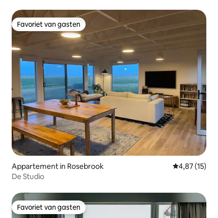
Favoriet van gasten
Favoriet van gasten
Appartement in Rosebrook
Gemiddelde be
4,87 (15)
De Studio
Favoriet van gasten
Favoriet van gasten