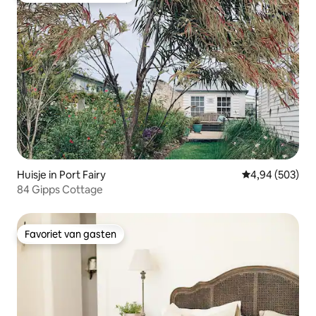
Huisje in Port Fairy
Gemiddelde beo
4,94 (503)
84 Gipps Cottage
Favoriet van gasten
Favoriet van gasten