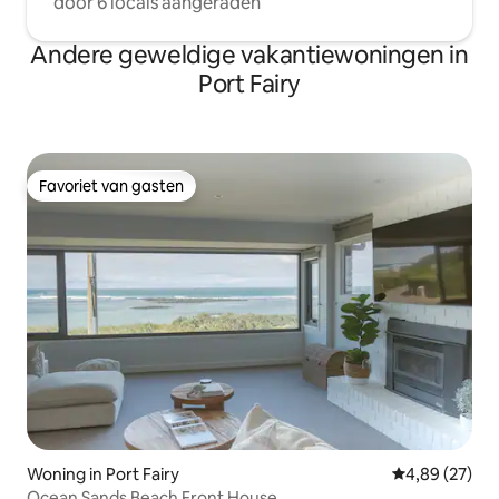
door 6 locals aangeraden
Andere geweldige vakantiewoningen in
Port Fairy
Favoriet van gasten
Favoriet van gasten
Woning in Port Fairy
Gemiddelde be
4,89 (27)
Ocean Sands Beach Front House