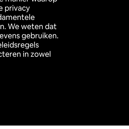
 privacy 
damentele 
n. We weten dat 
gevens gebruiken. 
eidsregels 
teren in zowel 