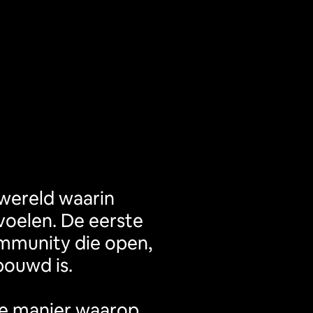
wereld waarin 
voelen. De eerste 
mmunity die open, 
ouwd is.

e manier waarop 