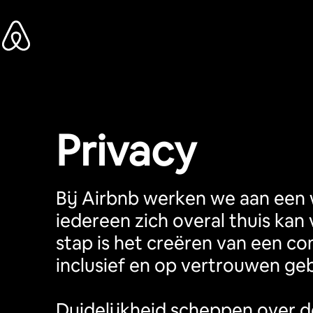
Ga
direct
naar
inhoud
Privacy
Bij Airbnb werken we aan een 
iedereen zich overal thuis kan 
stap is het creëren van een co
inclusief en op vertrouwen geb
Duidelijkheid scheppen over d