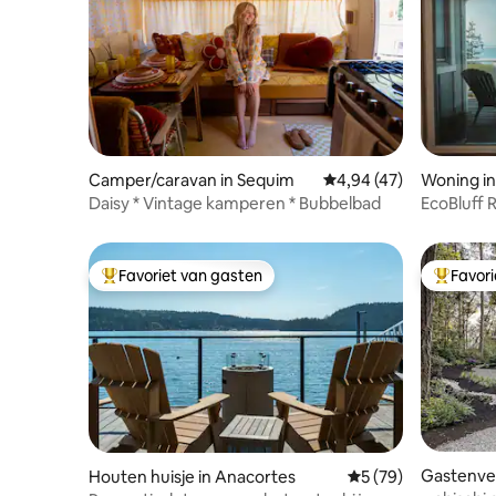
Camper/caravan in Sequim
Gemiddelde beoordeling
4,94 (47)
Woning i
Daisy * Vintage kamperen * Bubbelbad
EcoBluff R
Favoriet van gasten
Favor
Topfavoriet van gasten
Topfavor
Gastenver
Houten huisje in Anacortes
Gemiddelde beoordel
5 (79)