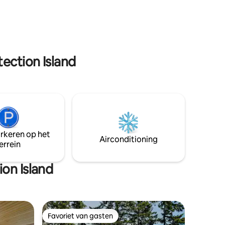
t je op
voortdurende verbeteringen. Tools en
nen van
materialen worden uit het zicht
iland te
gehouden, maar het kan zijn dat je wat
onafgewerkte details ziet. Vanwege
voortdurende voortgang kan het
uiterlijk variëren.
ection Island
arkeren op het
Airconditioning
errein
on Island
Favoriet van gasten
Favoriet van gasten