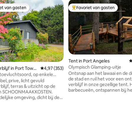
iet van gasten
Favoriet van gasten
iet van gasten
Topfavoriet van gasten
Tent in Port Angeles
G
Olympisch Glamping-uitje
blijf in Port Towns
Gemiddelde beoordeling van 4,97 uit 5, 353 r
4,97 (353)
Ontsnap aan het lawaai en de d
 toevluchtsoord, op enkele
de stad en ruil het voor een o
an de stad, gezellig, modern,
el, prive, licht gevuld
verblijf in onze gezellige tent. 
lijf, terras & uitzicht op de
barbecueën, ontspannen bij he
een SCHOONMAAKKOSTEN.
de veranda zitten en genieten 
delijke omgeving, dicht bij de
favoriete film op de projector. Dan kun je
stronomische keuken.
in slaap vallen terwijl je luistert
s. Koffiezetapparaat &
geluiden van de natuur met ee
vd-speler
knapperend vuur om je warm t
d 's; snelle WIFI (geen kabel).
Je kunt wakker worden met het
e-Droger. Pluche (niet stevig)
van een haan die kraait terwijl 
 bed; verduisteringsgordijnen.
van 4,97 uit 5, 230 recensies