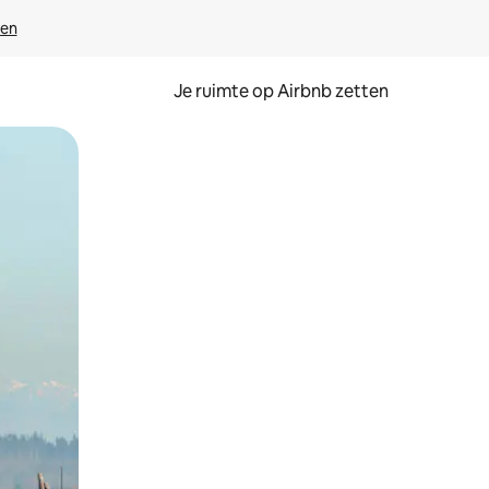
ven
Je ruimte op Airbnb zetten
ken of swipen.