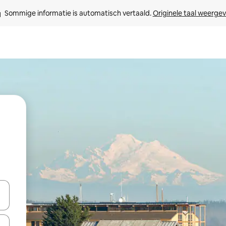
Sommige informatie is automatisch vertaald. 
Originele taal weerge
een keuze met je de pijltjestoetsen omhoog en omlaag, óf door te tik