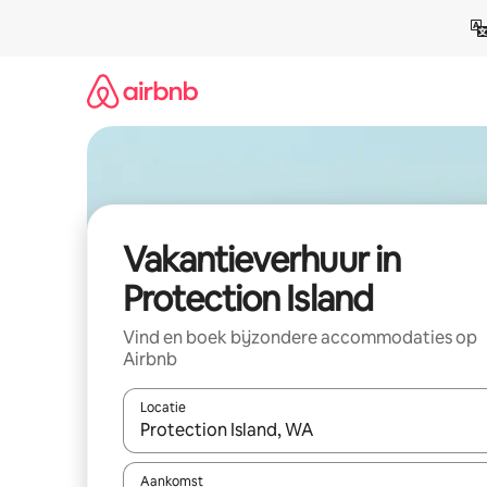
Ga
direct
naar
inhoud
Vakantieverhuur in
Protection Island
Vind en boek bijzondere accommodaties op
Airbnb
Locatie
Wanneer er suggesties beschikbaar zijn, maak je 
Aankomst