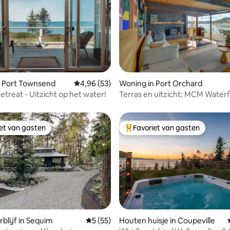
 van 4,94 uit 5, 47 recensies
n Port Townsend
Gemiddelde beoordeling van 4,96 uit 5, 53 r
4,96 (53)
Woning in Port Orchard
etreat - Uitzicht op het water!
Terras en uitzicht: MCM Waterf
Orchard Retreat
iet van gasten
Favoriet van gasten
iet van gasten
Topfavoriet van gasten
blijf in Sequim
Gemiddelde beoordeling van 5 uit 5, 55 r
5 (55)
Houten huisje in Coupeville
ing van 5 uit 5, 79 recensies