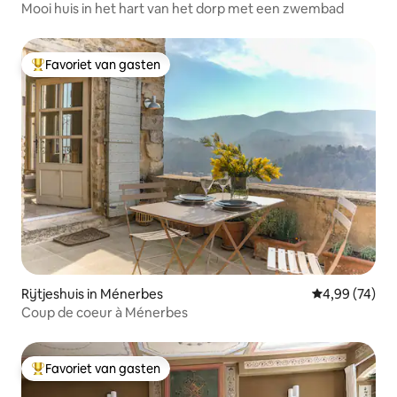
Mooi huis in het hart van het dorp met een zwembad
Favoriet van gasten
Topfavoriet van gasten
Rijtjeshuis in Ménerbes
Gemiddelde be
4,99 (74)
Coup de coeur à Ménerbes
Favoriet van gasten
Topfavoriet van gasten