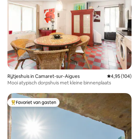
Rijtjeshuis in Camaret-sur-Aigues
Gemiddelde beo
4,95 (104)
Mooi atypisch dorpshuis met kleine binnenplaats
Favoriet van gasten
Topfavoriet van gasten