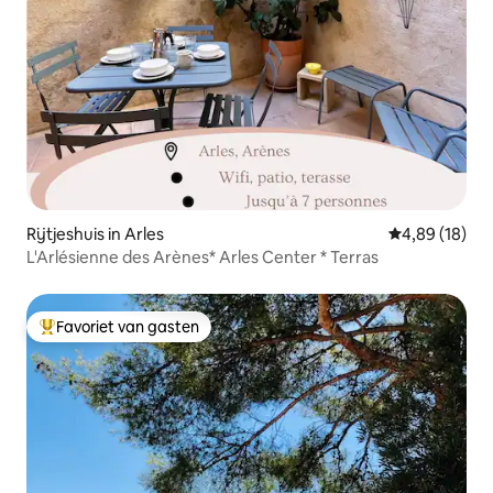
Rijtjeshuis in Arles
Gemiddelde be
4,89 (18)
L'Arlésienne des Arènes* Arles Center * Terras
Favoriet van gasten
Topfavoriet van gasten