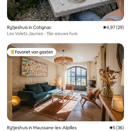
Rijtjeshuis in Cotignac
Gemiddelde be
4,97 (29)
Les Volets Jaunes - 15e-eeuws huis
Favoriet van gasten
Topfavoriet van gasten
Rijtjeshuis in Maussane-les-Alpilles
Gemiddelde
5 (36)