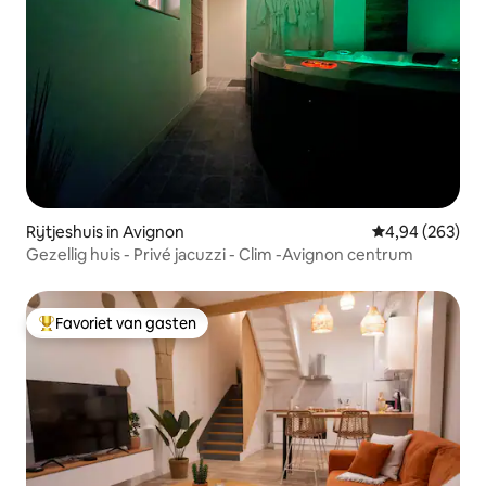
Rijtjeshuis in Avignon
Gemiddelde beo
4,94 (263)
Gezellig huis - Privé jacuzzi - Clim -Avignon centrum
Favoriet van gasten
Topfavoriet van gasten