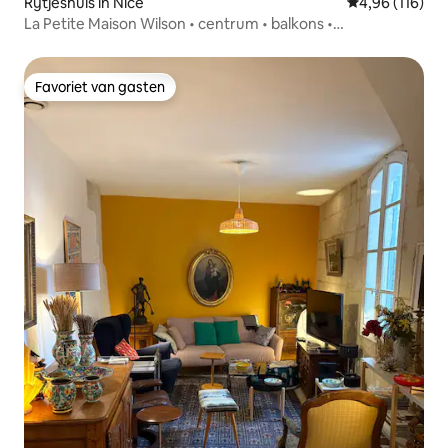
Rijtjeshuis in Nice
Gemiddelde beo
4,96 (116)
La Petite Maison Wilson • centrum • balkons •
parkeerplaats
Favoriet van gasten
Favoriet van gasten