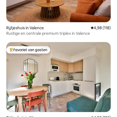
Rijtjeshuis in Valence
Gemiddelde beo
4,98 (118)
Rustige en centrale premium triplex in Valence
Favoriet van gasten
Topfavoriet van gasten