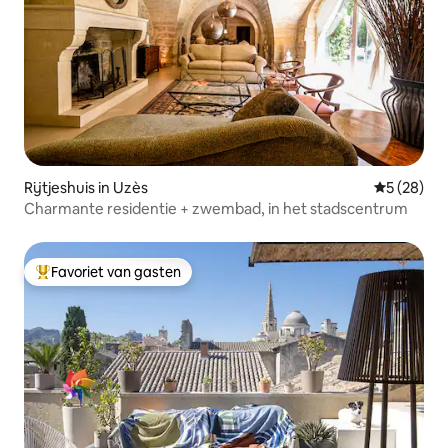
Rijtjeshuis in Uzès
Gemiddelde
5 (28)
Charmante residentie + zwembad, in het stadscentrum
Favoriet van gasten
Topfavoriet van gasten