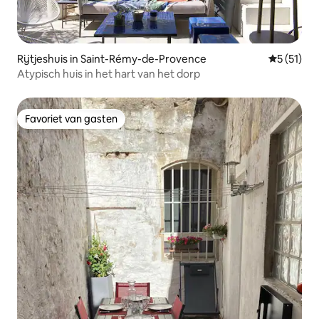
Rijtjeshuis in Saint-Rémy-de-Provence
Gemiddelde
5 (51)
Atypisch huis in het hart van het dorp
Favoriet van gasten
Favoriet van gasten