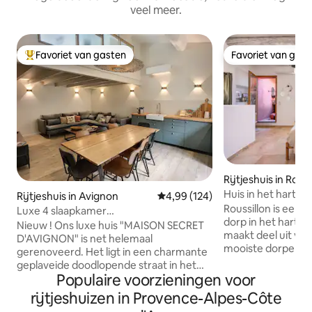
veel meer.
Favoriet van gasten
Favoriet van gas
Topfavoriet van gasten
Favoriet van gas
Rijtjeshuis in Rouss
Huis in het hart va
Rijtjeshuis in Avignon
Gemiddelde beoordeling van 4,99
4,99 (124)
Roussillon is een 
Luxe 4 slaapkamer
dorp in het hart v
huis/AC/patio/Pausen Palace 10 min
Nieuw ! Ons luxe huis "MAISON SECRET
maakt deel uit van
D'AVIGNON" is net helemaal
mooiste dorpen van
gerenoveerd. Het ligt in een charmante
gerenoveerd in 201
geplaveide doodlopende straat in het
niveaus en in het
Populaire voorzieningen voor
historische centrum, volledige airco, en
aan een zeer rusti
biedt 4 slaapkamers en 4 eigen
rijtjeshuizen in Provence-Alpes-Côte
belangrijkste troe
badkamers. De grote leefruimte biedt