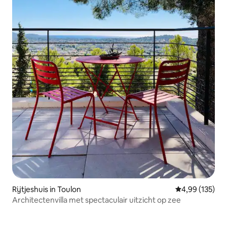
Rijtjeshuis in Toulon
Gemiddelde beo
4,99 (135)
Architectenvilla met spectaculair uitzicht op zee