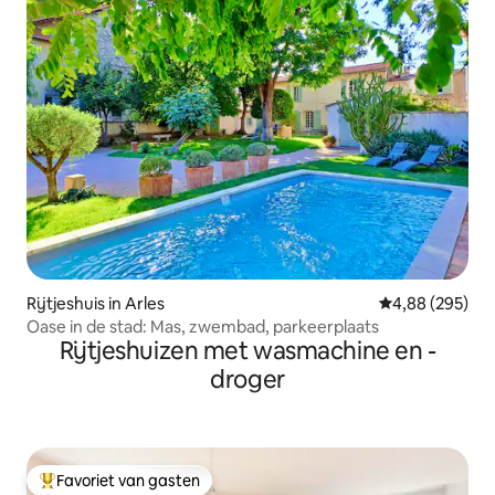
Rijtjeshuis in Arles
Gemiddelde beo
4,88 (295)
Oase in de stad: Mas, zwembad, parkeerplaats
Rijtjeshuizen met wasmachine en -
droger
Favoriet van gasten
Topfavoriet van gasten