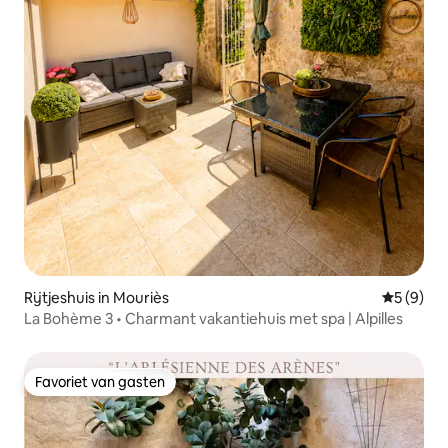
Rijtjeshuis in Mouriès
Gemiddeld
5 (9)
La Bohème 3 • Charmant vakantiehuis met spa | Alpilles
Favoriet van gasten
Favoriet van gasten