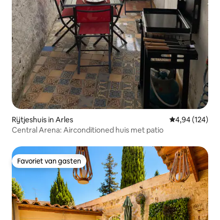
Rijtjeshuis in Arles
Gemiddelde beo
4,94 (124)
Central Arena: Airconditioned huis met patio
Favoriet van gasten
Favoriet van gasten