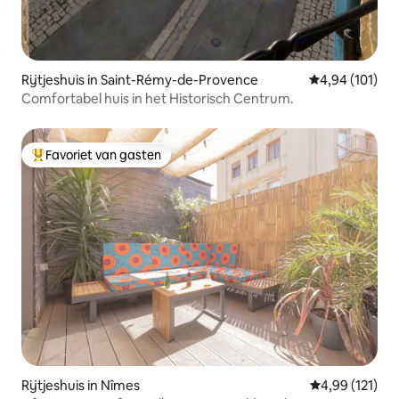
Rijtjeshuis in Saint-Rémy-de-Provence
Gemiddelde beo
4,94 (101)
Comfortabel huis in het Historisch Centrum.
Favoriet van gasten
Topfavoriet van gasten
Rijtjeshuis in Nîmes
Gemiddelde beo
4,99 (121)