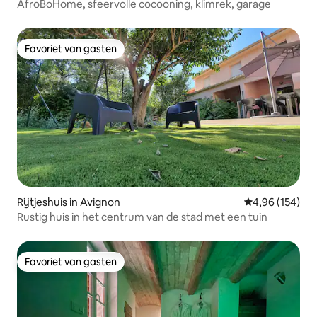
AfroBoHome, sfeervolle cocooning, klimrek, garage
Favoriet van gasten
Favoriet van gasten
Rijtjeshuis in Avignon
Gemiddelde beo
4,96 (154)
Rustig huis in het centrum van de stad met een tuin
Favoriet van gasten
Favoriet van gasten