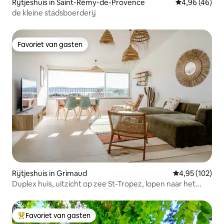
Rijtjeshuis in Saint-Rémy-de-Provence
Gemiddelde be
4,96 (46)
de kleine stadsboerderij
Favoriet van gasten
Favoriet van gasten
Rijtjeshuis in Grimaud
Gemiddelde beo
4,95 (102)
Duplex huis, uitzicht op zee St-Tropez, lopen naar het
strand
Favoriet van gasten
Topfavoriet van gasten