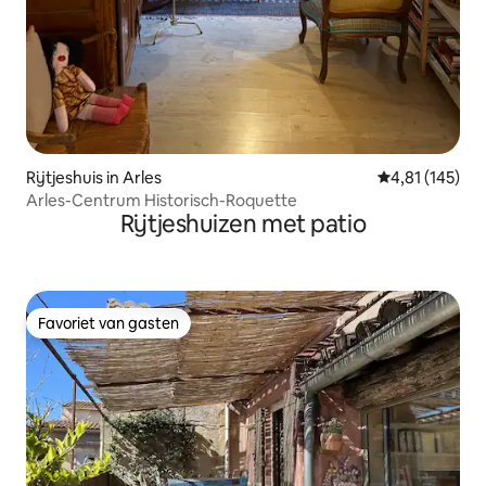
Rijtjeshuis in Arles
Gemiddelde beo
4,81 (145)
Arles-Centrum Historisch-Roquette
Rijtjeshuizen met patio
Favoriet van gasten
Favoriet van gasten