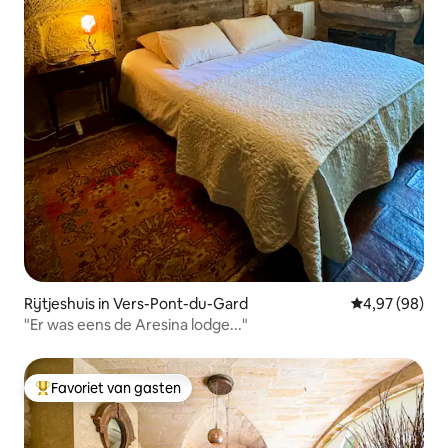
Rijtjeshuis in Vers-Pont-du-Gard
Gemiddelde be
4,97 (98)
"Er was eens de Aresina lodge..."
Favoriet van gasten
Topfavoriet van gasten