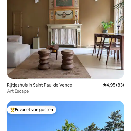
Rijtjeshuis in Saint Paul de Vence
Gemiddelde be
4,95 (83)
Art Escape
Favoriet van gasten
Topfavoriet van gasten