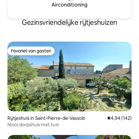
Airconditioning
Gezinsvriendelijke rijtjeshuizen
Favoriet van gasten
Favoriet van gasten
Rijtjeshuis in Saint-Pierre-de-Vassols
Gemiddelde beo
4,94 (142)
Mooi dorpshuis met tuin