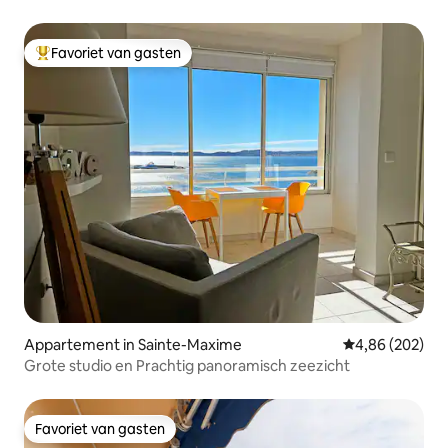
Favoriet van gasten
Topfavoriet van gasten
Appartement in Sainte-Maxime
Gemiddelde beo
4,86 (202)
Grote studio en Prachtig panoramisch zeezicht
Favoriet van gasten
Favoriet van gasten