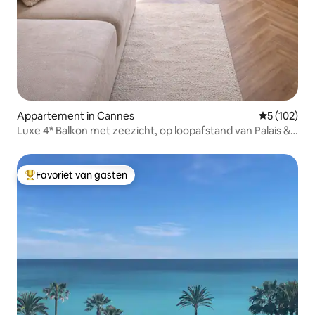
Appartement in Cannes
Gemiddelde 
5 (102)
Luxe 4* Balkon met zeezicht, op loopafstand van Palais &
Beach
Favoriet van gasten
Topfavoriet van gasten