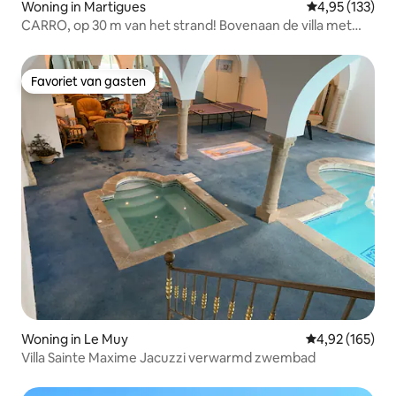
Woning in Martigues
Gemiddelde beo
4,95 (133)
CARRO, op 30 m van het strand! Bovenaan de villa met
tuin de tuin
Favoriet van gasten
Favoriet van gasten
Woning in Le Muy
Gemiddelde beo
4,92 (165)
Villa Sainte Maxime Jacuzzi verwarmd zwembad