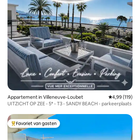
Appartement in Villeneuve-Loubet
Gemiddelde beo
4,99 (119)
UITZICHT OP ZEE - 5* - T3 - SANDY BEACH - parkeerplaats
Favoriet van gasten
Topfavoriet van gasten