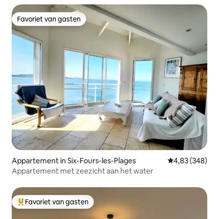
Favoriet van gasten
Favoriet van gasten
Appartement in Six-Fours-les-Plages
Gemiddelde beo
4,83 (348)
Appartement met zeezicht aan het water
Favoriet van gasten
Topfavoriet van gasten