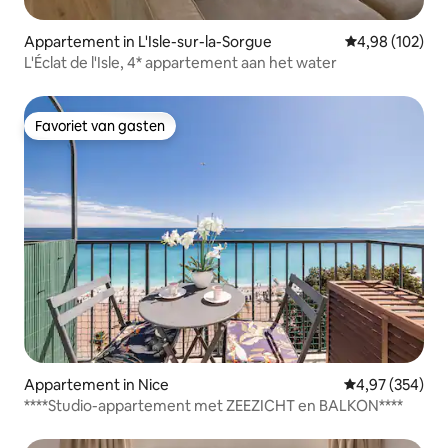
Appartement in L'Isle-sur-la-Sorgue
Gemiddelde beo
4,98 (102)
L'Éclat de l'Isle, 4* appartement aan het water
Favoriet van gasten
Favoriet van gasten
Appartement in Nice
Gemiddelde beo
4,97 (354)
****Studio-appartement met ZEEZICHT en BALKON****