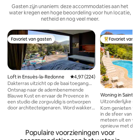
Gasten zijn unaniem: deze accommodaties aan het
water kregen een hoge beoordeling voor hun locatie,
netheid en nog veel meer.
Favoriet van gasten
Favoriet van g
Favoriet van gasten
Topfavoriet van 
Loft in Ensuès-la-Redonne
Gemiddelde beoordeling van 4,97
4,97 (224)
Dakterras uitzicht op de baai toegang
tot het strand
Ontsnap naar de adembenemende
Woning in Saint-R
Blauwe Kust en ervaar de Provence in
Uitzonderlijke er
een studio die zorgvuldig is ontworpen
het Estérel-gebe
door architecteigenaren. Word wakker
Kom genieten van 
met een prachtig uitzicht op de heuvels
in de sfeer van de
en de zee vanaf je eigen terras en geniet
meteen uit en ver
van alle moderne gemakken. Loop naar
opnieuw met de s
Populaire voorzieningen voor
het zandstrand en verken de baaien met
natuur en de zee. 
een gratis zeekajak. Gunstig gelegen op
verscholen in de 