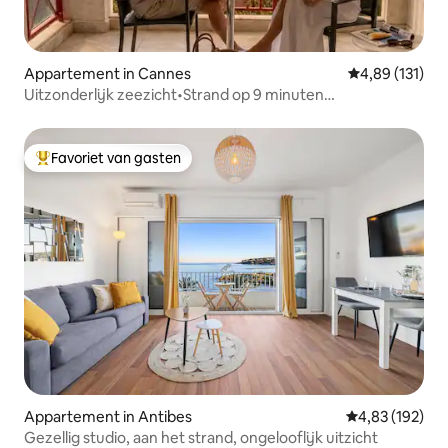
Appartement in Cannes
Gemiddelde beo
4,89 (131)
Uitzonderlijk zeezicht•Strand op 9 minuten
afstand•Parkeergelegenheid en zwembad
Favoriet van gasten
Topfavoriet van gasten
Appartement in Antibes
Gemiddelde beo
4,83 (192)
Gezellig studio, aan het strand, ongelooflijk uitzicht