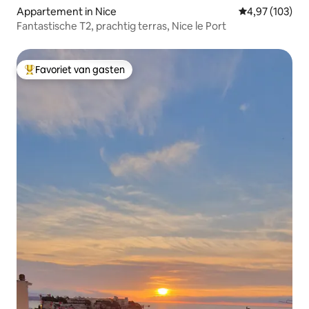
Appartement in Nice
Gemiddelde beo
4,97 (103)
Fantastische T2, prachtig terras, Nice le Port
Favoriet van gasten
Topfavoriet van gasten