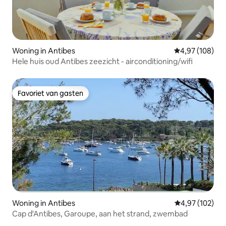
Woning in Antibes
Gemiddelde beo
4,97 (108)
Hele huis oud Antibes zeezicht - airconditioning/wifi
Favoriet van gasten
Favoriet van gasten
Woning in Antibes
Gemiddelde beo
4,97 (102)
Cap d'Antibes, Garoupe, aan het strand, zwembad