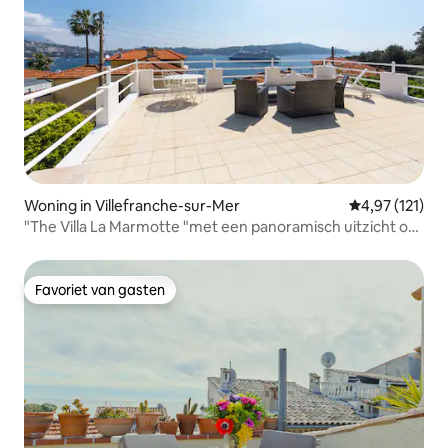
Woning in Villefranche-sur-Mer
Gemiddelde beo
4,97 (121)
"The Villa La Marmotte "met een panoramisch uitzicht op
zee!
Favoriet van gasten
Favoriet van gasten