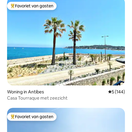
Favoriet van gasten
Topfavoriet van gasten
Woning in Antibes
Gemiddelde 
5 (144)
Casa Tourraque met zeezicht
Favoriet van gasten
Topfavoriet van gasten