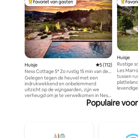
Favoriet van gasten
Favor
Topfavoriet van gasten
Topfavor
Huisje
Rustige sc
Huisje
Gemiddelde beoordel
5 (112)
en charm
Les Marro
Ness Cottage 5* Zo rustig 15 min van de
tussen ru
stranden
Gelegen tegen de heuvel met een
plattelan
indrukwekkend en onbelemmerd
levendige
uitzicht op de wijngaarden, zijn we
gratis wi
verheugd om je te verwelkomen in Ness
met een 
Populaire voor
Cottage. Een prachtige, gezellige en
kookbeno
comfortabele suite van 55 m², elegant
bedden en
ingericht en vol karakter, gelegen in een
te komen.
rustige landelijke omgeving met een
voor kinde
zwembad. Deze accommodatie,
of motorf
beoordeeld ⭐️ met 5 voor gemeubileerde
parkeerge
accommodatie, beschikt over een