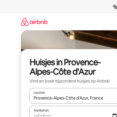
Ga
direct
naar
inhoud
Huisjes in Provence-
Alpes-Côte d'Azur
Vind en boek bijzondere huisjes op Airbnb
Locatie
Wanneer er suggesties beschikbaar zijn, maak je 
Aankomst