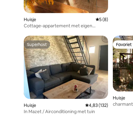
Huisje
Gemiddelde beoord
5 (8)
Cottage-appartement met eigen
badkamer en uitzicht op het platteland
Superhost
Favoriet
Superhost
Favoriet
Huisje
charmant 
Huisje
Gemiddelde beoordeling
4,83 (132)
In Mazet / Airconditioning met tuin