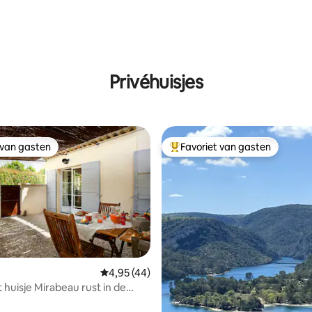
Privéhuisjes
 van gasten
Favoriet van gasten
 van gasten
Topfavoriet van gasten
 van 4,98 uit 5, 88 recensies
Gemiddelde beoordeling van 4,95 uit 5, 44 
4,95 (44)
huisje Mirabeau rust in de
 Aix ctr zwembad