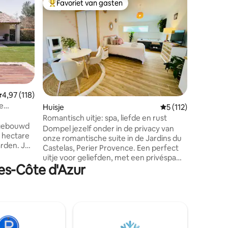
Favoriet van gasten
Favor
Topfavoriet van gasten
Topfavo
Little Ho
De perfec
de Ardec
over de v
naar de 
dorp. Gelegen direct naast de grote
boerderij
natuurli
het mode
ecensies
emiddelde beoordeling van 4,97 uit 5, 118 recensies
4,97 (118)
een eigen
se
Huisje
Gemiddelde beoordel
5 (112)
buiten e
Het zijn 
Romantisch uitje: spa, liefde en rust
 gebouwd
vaatwasse
Dompel jezelf onder in de privacy van
 hectare
koffieliefh
onze romantische suite in de Jardins du
en. Je
parkeerpl
Castelas, Perier Provence. Een perfect
 privé
uitje voor geliefden, met een privéspa
ordt
pes-Côte d'Azur
voor onvergetelijke momenten. Deze
at de
rustige woning biedt een gastvrije
 comfort
slaapkamer, keuken en lounge. Ontbijt,
 hebt een
samengesteld uit regionale lekkernijen,
n
wordt aangeboden. Geniet van de
 tuin met
inbegrepen voorzieningen: parkeren,
wifi, schoonmaak,