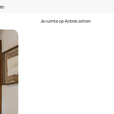
ven
Je ruimte op Airbnb zetten
ken of swipen.