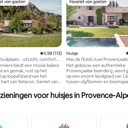
iet van gasten
Favoriet van gasten
iet van gasten
Favoriet van gasten
Gemiddelde beoordeling van 4,98 uit 5, 113 r
4,98 (113)
Huisje
G
huilplaats - uitzicht, comfort
Mas de l'Estel, luxe Provençaal
ing van 5 uit 5, 112 recensies
e
boerderij
nniers biedt een mooie balans
Het gebouw, een authentieke
st en gemak, rust op het
Provençaalse boerderij, werd
d op loopafstand van het
op een enorm landgoed van 1,6
 hart van Sisteron. Geniet van
tussen olijfbomen en boomgaard
fi, een goed uitgeruste keuken
onafhankelijke huisje ligt in een
Nespresso-apparaat en
Westvleugel. De oostvleugel w
zieningen voor huisjes in Provence-Al
digdheden, comfortabele
bezet door de eigenaren, omd
 gezellige ruimtes om tot rust
boerderij is ontworpen om elk
 Er zijn speelgoed en boeken
en intimiteit te verzekeren. Je
ren, veilige opslag voor fietsen
aparte ingang met poort en ee
ietsen en voldoende
parkeergarage tot 4, een eigen
legenheid. Gemakkelijk te
een spa en je eigen verwarmde