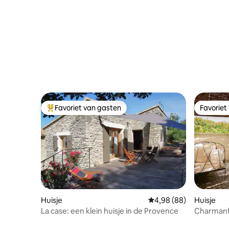
Favoriet van gasten
Favoriet
Topfavoriet van gasten
Favoriet
Huisje
Gemiddelde beoordeling
4,98 (88)
Huisje
La case: een klein huisje in de Provence
Charmant 
buurt van