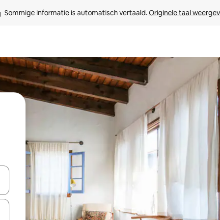
Sommige informatie is automatisch vertaald. 
Originele taal weerge
een keuze met je de pijltjestoetsen omhoog en omlaag, óf door te tik