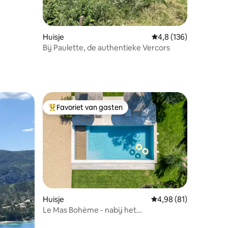
Huisje
Gemiddelde beoordelin
4,8 (136)
Bij Paulette, de authentieke Vercors
Favoriet van gasten
Topfavoriet van gasten
recensies
Huisje
Gemiddelde beoordelin
4,98 (81)
Le Mas Bohème - nabij het
stadscentrum