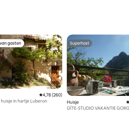
eling van 5 uit 5, 8 recensies
 van gasten
Superhost
 van gasten
Superhost
Gemiddelde beoordeling van 4,78 uit 5, 260 r
4,78 (260)
huisje in hartje Luberon
 van 4,83 uit 5, 132 recensies
Huisje
G
GÎTE-STUDIO VAKANTIE GOR
VERDON