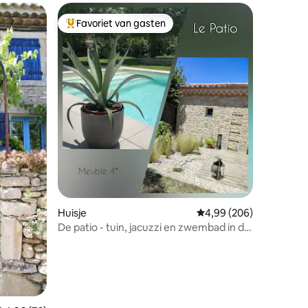
Favoriet van gasten
Topfavoriet van gasten
Huisje
Gemiddelde beoordeling
4,99 (206)
De patio - tuin, jacuzzi en zwembad in de
Provence
ecensies