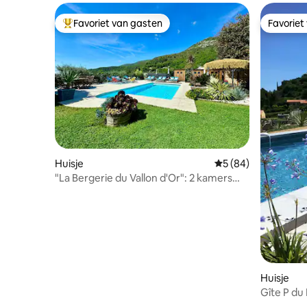
Favoriet van gasten
Favoriet
Topfavoriet van gasten
Favoriet
Huisje
Gemiddelde beoordel
5 (84)
"La Bergerie du Vallon d'Or": 2 kamers
met uitzicht op de tuin
Huisje