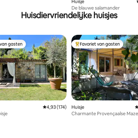
Huisje
De blauwe salamander
Huisdiervriendelijke huisjes
 van gasten
Favoriet van gasten
 van gasten
Topfavoriet van gasten
Gemiddelde beoordeling van 4,93 uit 5, 174 r
4,93 (174)
Huisje
G
isje
Charmante Provençaalse Maze
zwembad