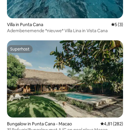
Villa in Punta Cana
Gemiddeld
5 (3)
Adembenemende *nieuwe* Villa Lina in Vista Cana
Superhost
Superhost
Bungalow in Punta Cana - Macao
Gemiddelde beo
4,81 (282)
'El Refugio'Bungalow met A/C en pool playa Macao