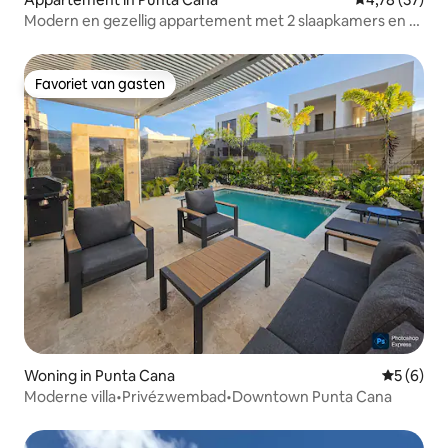
Modern en gezellig appartement met 2 slaapkamers en 2
badkamers in het centrum van Punta Cana
Favoriet van gasten
Favoriet van gasten
Woning in Punta Cana
Gemiddeld
5 (6)
Moderne villa•Privézwembad•Downtown Punta Cana