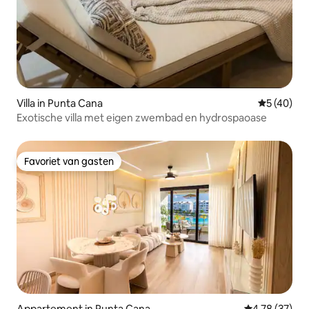
Villa in Punta Cana
Gemiddelde
5 (40)
Exotische villa met eigen zwembad en hydrospaoase
Favoriet van gasten
Favoriet van gasten
Appartement in Punta Cana
Gemiddelde be
4,78 (37)