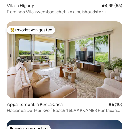
Villa in Higuey
Gemiddelde be
4,95 (65)
Flamingo Villa zwembad, chef-kok, huishoudster +
transfer
Favoriet van gasten
Topfavoriet van gasten
Appartement in Punta Cana
Gemiddelde
5 (10)
Hacienda Del Mar-Golf Beach 1 SLAAPKAMER Puntacana
Resort
Favoriet van gasten