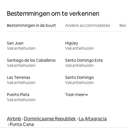
Bestemmingen om te verkennen
Bestemmingen in de buurt
Andere accommodaties
Best
San Juan
Higüey
Vakantiehuizen
Vakantiehuizen
Santiago de los Caballeros
Santo Domingo Este
Vakantiehuizen
Vakantiehuizen
Las Terrenas
Santo Domingo
Vakantiehuizen
Vakantiehuizen
Puerto Plata
Toon meer
Vakantiehuizen
Airbnb
Dominicaanse Republiek
La Altagracia
Punta Cana