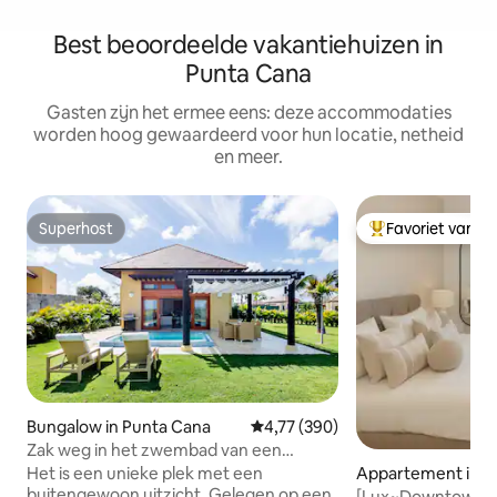
Best beoordeelde vakantiehuizen in
Punta Cana
Gasten zijn het ermee eens: deze accommodaties
worden hoog gewaardeerd voor hun locatie, netheid
en meer.
Superhost
Favoriet van g
Superhost
Topfavoriet van 
Bungalow in Punta Cana
Gemiddelde beoordeling van 4,77
4,77 (390)
Zak weg in het zwembad van een
prachtige bungalow
Het is een unieke plek met een
Appartement in P
buitengewoon uitzicht. Gelegen op een
a
[Lux~Downtown~Sui