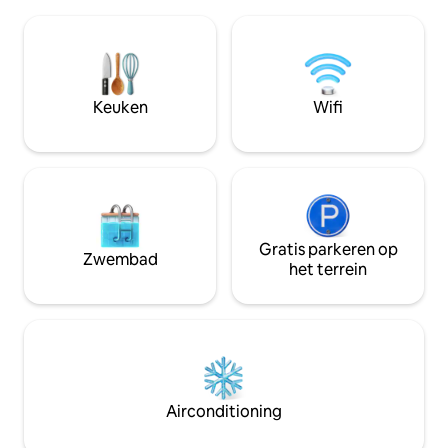
inclusief een grote suite met een
rijden van de luc
studiehoek en een 42-inch tv. Ontspan
van het vullen van 
in de overdekte barbecue/braaikamer
minuten rijden va
met een houtkachel, barkoelkast en
naar Thaba bosiu 
gootsteen. Onbeperkt wifi, DSTV en
van de Mohale da
Netflix dragen bij aan het comfort. De
dicht bij alle grot
Keuken
Wifi
unit bevindt zich in een complex van 4
Course UN House Amerikaans
privéeenheden.
ambassade
Gratis parkeren op
Zwembad
het terrein
Airconditioning