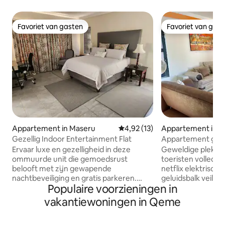
Favoriet van gasten
Favoriet van gas
Favoriet van gasten
Favoriet van gas
Appartement in Maseru
Gemiddelde beoordeling van 4,9
4,92 (13)
Appartement in M
Gezellig Indoor Entertainment Flat
Appartement gele
Cbd Malls Restura
Ervaar luxe en gezelligheid in deze
Geweldige plek vo
ommuurde unit die gemoedsrust
toeristen volledig 
belooft met zijn gewapende
netflix elektrisch
nachtbeveiliging en gratis parkeren.
geluidsbalk veilig 
Populaire voorzieningen in
Geniet van een volledig uitgeruste open
centraal gelegen b
keuken, 2 ruime badkamers, eethoek en
voorzieningen +-8
vakantiewoningen in Qeme
woonkamer met een open haard en een
Town Malls banken
55-inch tv. Twee ruime slaapkamers,
politiebureau zie