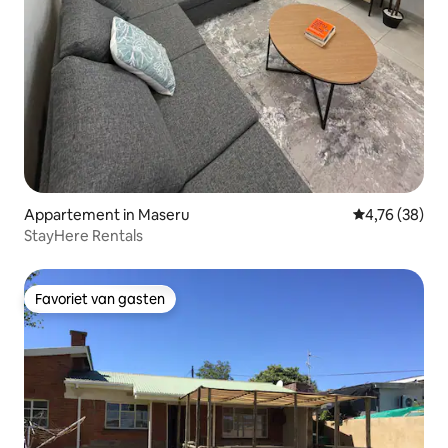
Appartement in Maseru
Gemiddelde be
4,76 (38)
StayHere Rentals
Favoriet van gasten
Favoriet van gasten