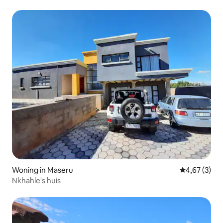
Woning in Maseru
Gemiddelde b
4,67 (3)
Nkhahle's huis