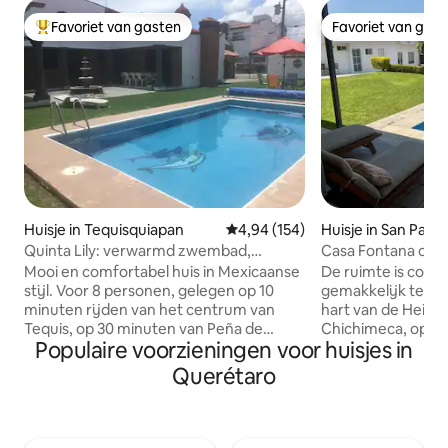
Favoriet van gasten
Favoriet van gas
Topfavoriet van gasten
Favoriet van gas
Huisje in Tequisquiapan
Gemiddelde beoordeling van 4,94
4,94 (154)
Huisje in San Pabl
Quinta Lily: verwarmd zwembad,
Casa Fontana op 7
barbecue, open haard
en de doorgang na
Mooi en comfortabel huis in Mexicaanse
De ruimte is comfo
stijl. Voor 8 personen, gelegen op 10
gemakkelijk te ber
minuten rijden van het centrum van
hart van de Heilige
Tequis, op 30 minuten van Peña de
Chichimeca, op we
Populaire voorzieningen voor huisjes in
Bernal en op 20 minuten van
Gorda Queretana,
verschillende wijngaarden. 7x4
stad Queretaro, o
Querétaro
verwarmd zwembad met zonne-
intercontinentale
energiesysteem (niet beschikbaar in
Queretaro, op 8 m
december, januari en februari), privé,
Bernal en op slec
alleen voor jou. Barbecue, vuurplaats,
wijngaard, ideaal