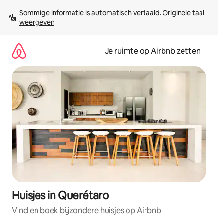
Ga
Sommige informatie is automatisch vertaald. 
Originele taal 
direct
weergeven
naar
inhoud
Je ruimte op Airbnb zetten
Huisjes in Querétaro
Vind en boek bijzondere huisjes op Airbnb