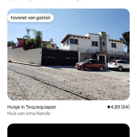
Favoriet van gasten
Favoriet van gasten
Huisje in Tequisquiapan
Gemiddelde be
4,89 (64)
Huis van oma Nanda