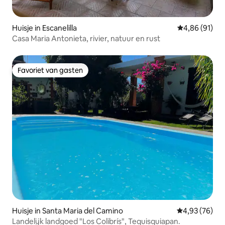
Huisje in Escanelilla
Gemiddelde be
4,86 (91)
Casa Maria Antonieta, rivier, natuur en rust
Favoriet van gasten
Favoriet van gasten
Huisje in Santa Maria del Camino
Gemiddelde be
4,93 (76)
Landelijk landgoed "Los Colibrís", Tequisquiapan.