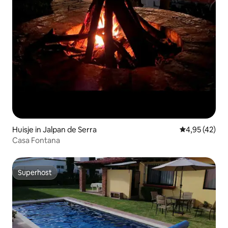
Huisje in Jalpan de Serra
Gemiddelde be
4,95 (42)
Casa Fontana
Superhost
Superhost