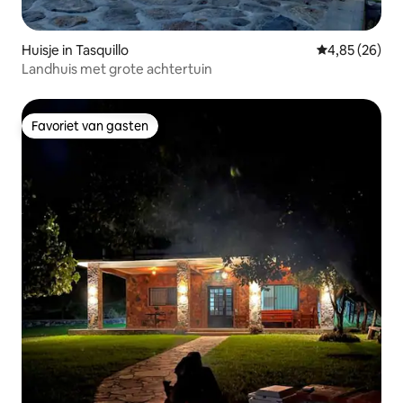
Huisje in Tasquillo
Gemiddelde be
4,85 (26)
Landhuis met grote achtertuin
Favoriet van gasten
Favoriet van gasten