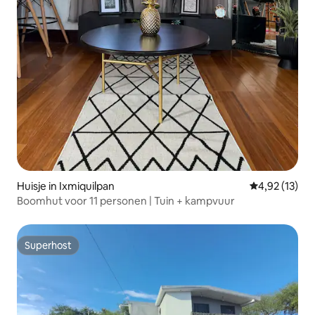
Huisje in Ixmiquilpan
Gemiddelde be
4,92 (13)
Boomhut voor 11 personen | Tuin + kampvuur
Superhost
Superhost