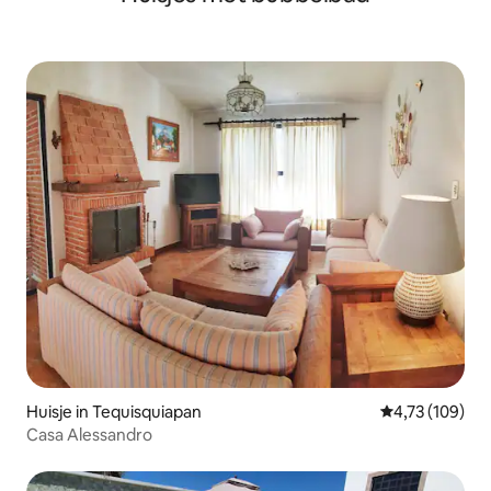
Huisje in Tequisquiapan
Gemiddelde beo
4,73 (109)
Casa Alessandro