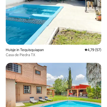
Huisje in Tequisquiapan
Gemiddelde be
4,79 (57)
Casa de Piedra TX