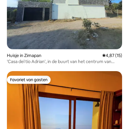
Huisje in Zimapan
Gemiddelde be
4,87 (15)
'Casa del tío Adrian', in de buurt van het centrum van
Zimapán
Favoriet van gasten
Favoriet van gasten