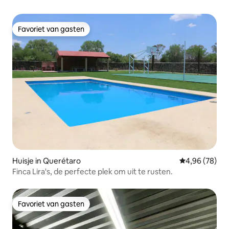
Favoriet van gasten
Favoriet van gasten
Huisje in Querétaro
Gemiddelde be
4,96 (78)
Finca Lira's, de perfecte plek om uit te rusten.
Favoriet van gasten
Favoriet van gasten