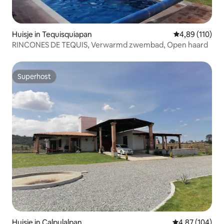
Huisje in Tequisquiapan
Gemiddelde beo
4,89 (110)
RINCONES DE TEQUIS, Verwarmd zwembad, Open haard
Superhost
Superhost
Huisje in Calpulalpan
Gemiddelde beo
4,87 (104)