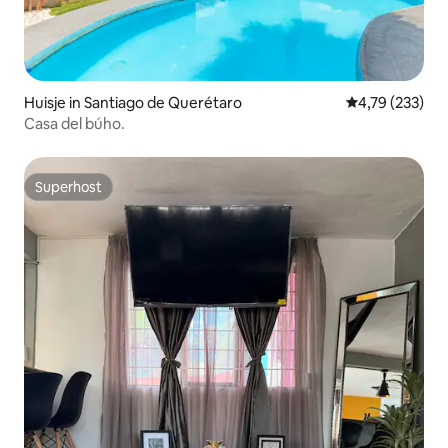
Huisje in Santiago de Querétaro
Gemiddelde beo
4,79 (233)
Casa del búho.
Superhost
Superhost