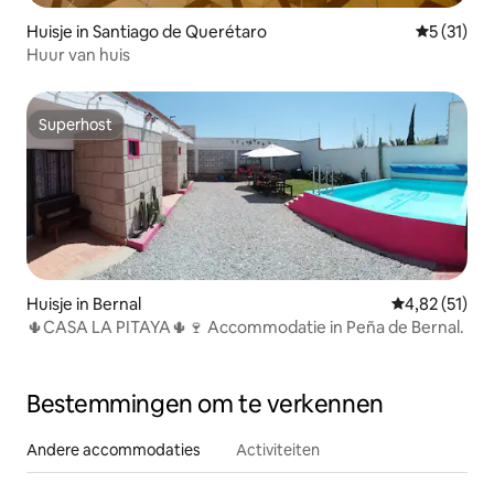
Huisje in Santiago de Querétaro
Gemiddelde
5 (31)
Huur van huis
Superhost
Superhost
Huisje in Bernal
Gemiddelde be
4,82 (51)
🌵CASA LA PITAYA🌵🍷 Accommodatie in Peña de Bernal.
Bestemmingen om te verkennen
Andere accommodaties
Activiteiten