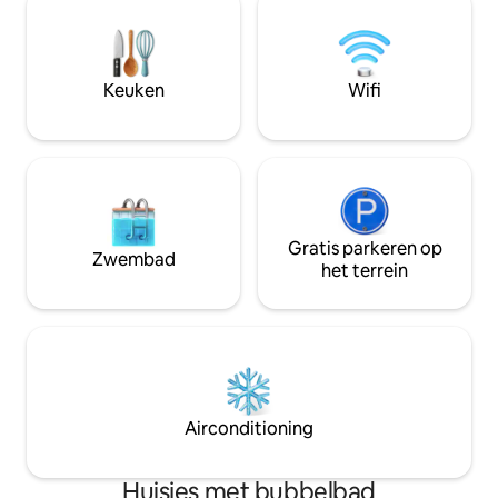
open haard (exclusief hout of
te brengen met de
houtskool), fontein, jacuzzi, uitgeruste
van de frisse luch
keuken, wifi, 50 inch 4K smart-tv en
van het platteland
kabel-tv, NETFLIX, YouTube. We
vrienden of neem h
Keuken
Wifi
accepteren 2 middelgrote huisdieren
naar nabijgelegen
tegen een toeslag van $ 300 (registreer
bezienswaardighe
ze in de APP)
Gratis parkeren op
Zwembad
het terrein
Airconditioning
Huisjes met bubbelbad