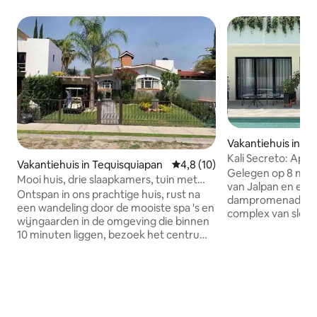
Vakantiehuis in Ja
ra
Kali Secreto: App
Vakantiehuis in Tequisquiapan
Gemiddelde beoordeling van 4,
4,8 (10)
zwembad
Gelegen op 8 min
Mooi huis, drie slaapkamers, tuin met
van Jalpan en een
barbecue
Ontspan in ons prachtige huis, rust na
dampromenade ligt
een wandeling door de mooiste spa 's en
complex van slechts 8 k
wijngaarden in de omgeving die binnen
appartement met
10 minuten liggen, bezoek het centrum
tweepersoonsbedd
van Tequisquiapan op slechts 5 minuten,
voor maximaal 3 p
de Peña de Bernal op slechts 35
uitgeruste keuken 
minuten, maak een gebraden vlees voor
om de warme nach
het diner' s nachts in onze tuin met grill,
op je. Maak je klaar om te genieten van
geniet van de open haard in onze kamer
het prachtige uitz
in de meest exclusieve onderverdeling