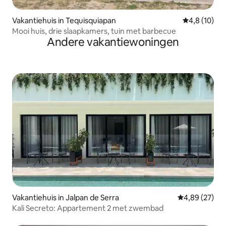
Vakantiehuis in Tequisquiapan
Gemiddelde b
4,8 (10)
Mooi huis, drie slaapkamers, tuin met barbecue
Andere vakantiewoningen
Vakantiehuis in Jalpan de Serra
Gemiddelde be
4,89 (27)
Kali Secreto: Appartement 2 met zwembad