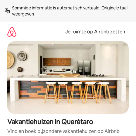
Ga
Sommige informatie is automatisch vertaald. 
Originele taal 
direct
weergeven
naar
inhoud
Je ruimte op Airbnb zetten
Vakantiehuizen in Querétaro
Vind en boek bijzondere vakantiehuizen op Airbnb