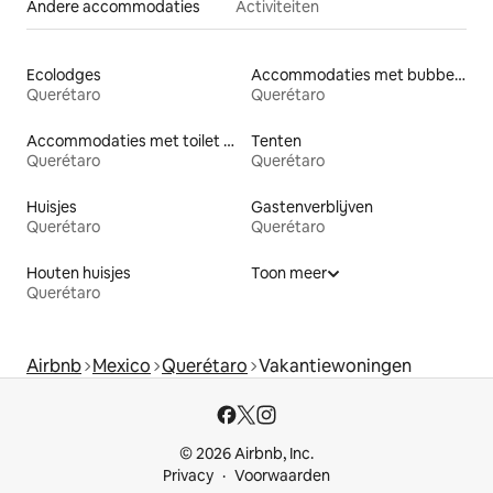
Andere accommodaties
Activiteiten
Ecolodges
Accommodaties met bubbelbad
Querétaro
Querétaro
Accommodaties met toilet op toegankelijke hoogte
Tenten
Querétaro
Querétaro
Huisjes
Gastenverblijven
Querétaro
Querétaro
Houten huisjes
Toon meer
Querétaro
Airbnb
Mexico
Querétaro
Vakantiewoningen
© 2026 Airbnb, Inc.
Privacy
Voorwaarden