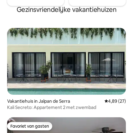
Gezinsvriendelijke vakantiehuizen
Vakantiehuis in Jalpan de Serra
Gemiddelde be
4,89 (27)
Kali Secreto: Appartement 2 met zwembad
Favoriet van gasten
Favoriet van gasten