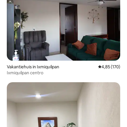
Vakantiehuis in Ixmiquilpan
Gemiddelde beo
4,85 (170)
Ixmiquilpan centro