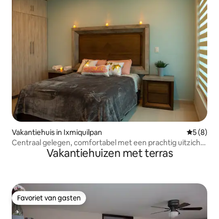
Vakantiehuis in Ixmiquilpan
Gemiddeld
5 (8)
Centraal gelegen, comfortabel met een prachtig uitzicht
Vakantiehuizen met terras
over de stad
Favoriet van gasten
Favoriet van gasten