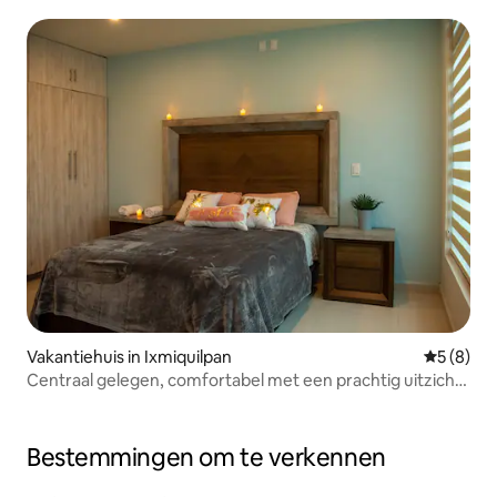
Vakantiehuis in Ixmiquilpan
Gemiddeld
5 (8)
Centraal gelegen, comfortabel met een prachtig uitzicht
over de stad
Bestemmingen om te verkennen