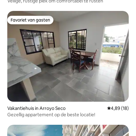
Veilige, rustige plek om comfortabel te rusten
Favoriet van gasten
Favoriet van gasten
Vakantiehuis in Arroyo Seco
Gemiddelde be
4,89 (18)
Gezellig appartement op de beste locatie!