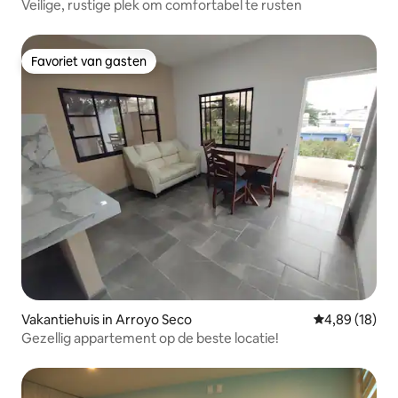
Veilige, rustige plek om comfortabel te rusten
Favoriet van gasten
Favoriet van gasten
Vakantiehuis in Arroyo Seco
Gemiddelde be
4,89 (18)
Gezellig appartement op de beste locatie!