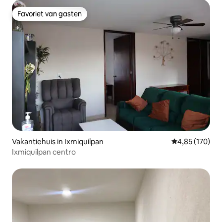
Favoriet van gasten
Favoriet van gasten
Vakantiehuis in Ixmiquilpan
Gemiddelde beo
4,85 (170)
Ixmiquilpan centro