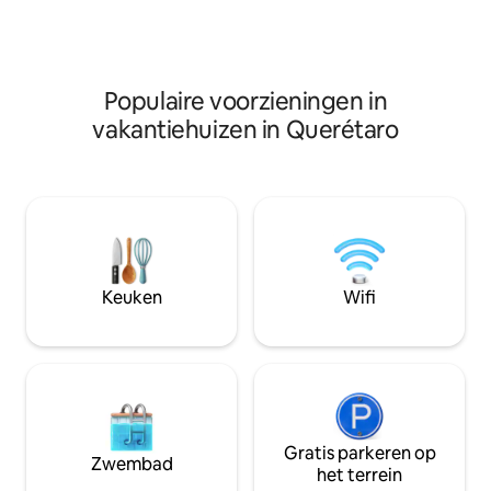
geven en als je wa
van Tequisquiapan, met particuliere
voor je kamer een 
beveiliging 24 uur! We hebben
zwembad.
verrassingsvoorzieningen voor onze
gasten!
Populaire voorzieningen in
vakantiehuizen in Querétaro
Keuken
Wifi
Gratis parkeren op
Zwembad
het terrein