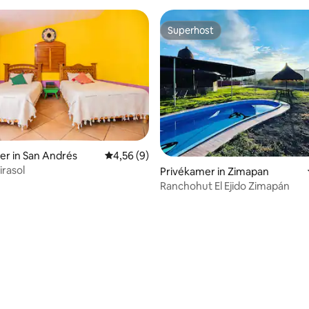
Superhost
Superhost
r in San Andrés
Gemiddelde beoordeling van 4,56 uit 5, 9 r
4,56 (9)
rasol
eling van 5 uit 5, 6 recensies
Privékamer in Zimapan
Ranchohut El Ejido Zimapán