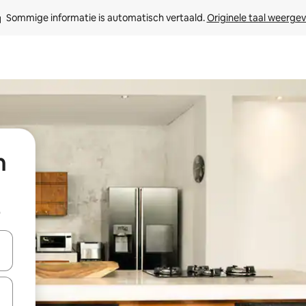
Sommige informatie is automatisch vertaald. 
Originele taal weerge
n
b
een keuze met je de pijltjestoetsen omhoog en omlaag, óf door te tik