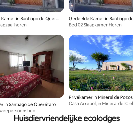
Kamer in Santiago de Querét
Gedeelde Kamer in Santiago d
aro
aapzaal heren
Bed 02 Slaapkamer Heren
Privékamer in Mineral de Pozos
Casa Arrebol, in Mineral del Ciel
r in Santiago de Querétaro
tweepersoonsbed
Huisdiervriendelijke ecolodges