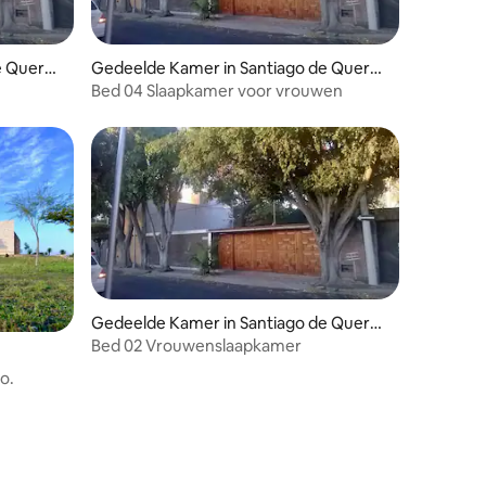
e Querét
Gedeelde Kamer in Santiago de Querét
aro
Bed 04 Slaapkamer voor vrouwen
Gedeelde Kamer in Santiago de Querét
aro
Bed 02 Vrouwenslaapkamer
o.