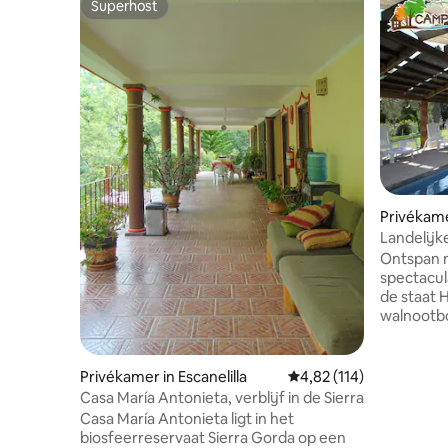
Superhost
Superhost
Privékame
Landelijk
Ontspan m
spectacul
de staat 
walnootb
magische 
hebben o
kinderrui
Privékamer in Escanelilla
Gemiddelde beoordeling
4,82 (114)
openlucht
Casa María Antonieta, verblijf in de Sierra
in een van
Casa María Antonieta ligt in het
gemeenten
biosfeerreservaat Sierra Gorda op een