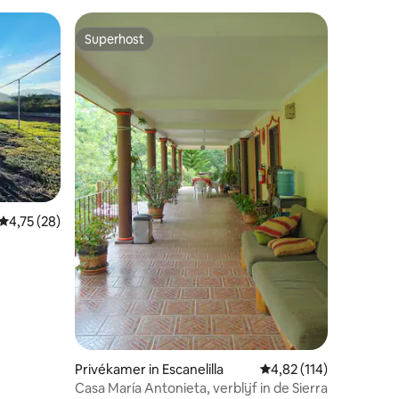
Superhost
Superhost
ecensies
Gemiddelde beoordeling van 4,75 uit 5, 28 recensies
4,75 (28)
Privékamer in Escanelilla
Gemiddelde beoordeling
4,82 (114)
Casa María Antonieta, verblijf in de Sierra