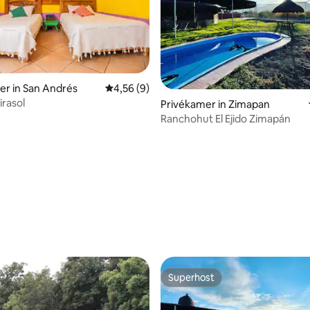
r in San Andrés
Gemiddelde beoordeling van 4,56 uit 5, 9 r
4,56 (9)
rasol
eling van 5 uit 5, 6 recensies
Privékamer in Zimapan
Ranchohut El Ejido Zimapán
Superhost
Superhost