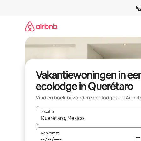
Ga
direct
naar
inhoud
Vakantiewoningen in ee
ecolodge in Querétaro
Vind en boek bijzondere ecolodges op Airbn
Locatie
Wanneer er suggesties beschikbaar zijn, maak je 
Aankomst