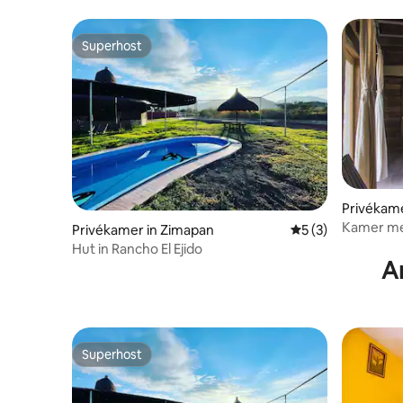
Superhost
Superhost
Privékame
Kamer met
Privékamer in Zimapan
Gemiddelde beoord
5 (3)
Alonso Ho
Hut in Rancho El Ejido
A
Superhost
Superhost