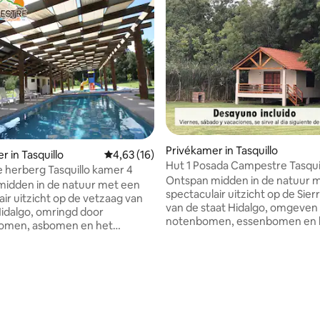
Privékamer in Tasquillo
r in Tasquillo
Gemiddelde beoordeling van 4,63 uit 5, 16 r
4,63 (16)
Hut 1 Posada Campestre Tasqui
e herberg Tasquillo kamer 4
Ontspan midden in de natuur 
idden in de natuur met een
spectaculair uitzicht op de Sie
air uitzicht op de vetzaag van
van de staat Hidalgo, omgeven
Hidalgo, omringd door
notenbomen, essenbomen en 
omen, asbomen en het
magische vogelgeluid. We heb
gezang van de vogels. We
een zwembad, kinderruimte, 
ok een zwembad,
en openluchtvuurplaats. Wij zi
mte, barbecues en
 van 4,82 uit 5, 114 recensies
gevestigd in een van de veiligs
vuurplaats. Wij zijn gevestigd
stilste gemeenten in de staat H
 de veiligste en stilste
Tasquillo, die ook wordt geken
 in de staat Hidalgo, Tasquillo,
door zijn rijke gastronomie zoa