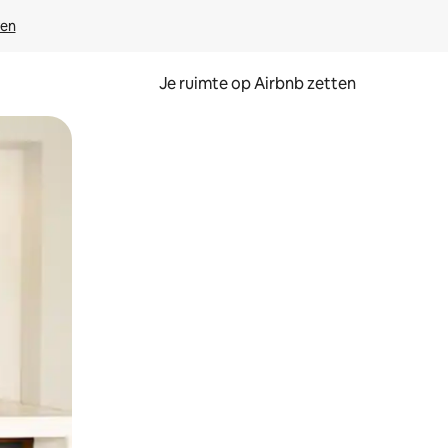
ven
Je ruimte op Airbnb zetten
ken of swipen.