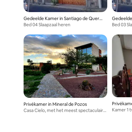
Gedeelde Kamer in Santiago de Querét
Gedeelde 
aro
aro
Bed 04 Slaapzaal heren
Bed 03 Sl
Privékame
Privékamer in Mineral de Pozos
Kamer 1 
Casa Cielo, met het meest spectaculaire
ontwerp