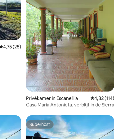
ecensies
Gemiddelde beoordeling van 4,75 uit 5, 28 recensies
4,75 (28)
Privékamer in Escanelilla
Gemiddelde beoordeling
4,82 (114)
Casa María Antonieta, verblijf in de Sierra
Superhost
Superhost