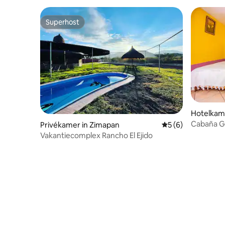
Superhost
Superhost
Hotelkame
Cabaña Gi
Privékamer in Zimapan
Gemiddelde beoord
5 (6)
Vakantiecomplex Rancho El Ejido