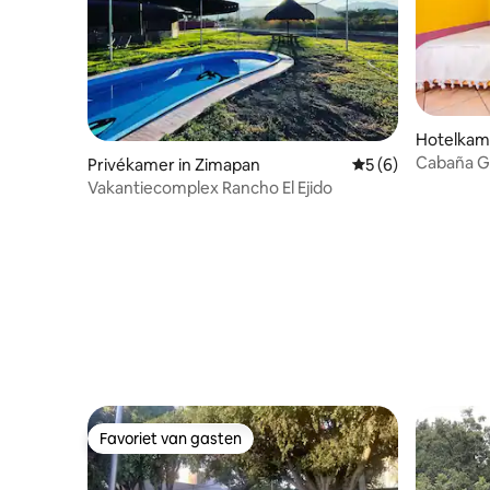
Hotelkame
Cabaña Gi
Privékamer in Zimapan
Gemiddelde beoord
5 (6)
Vakantiecomplex Rancho El Ejido
Favoriet van gasten
Favoriet van gasten