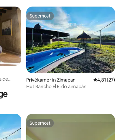
Superhost
Superhost
a de
Privékamer in Zimapan
Gemiddelde beoordelin
4,81 (27)
Hut Rancho El Ejido Zimapán
ge
Superhost
Superhost