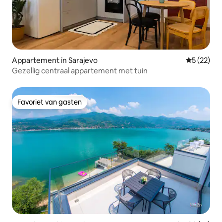
Appartement in Sarajevo
Gemiddelde
5 (22)
Gezellig centraal appartement met tuin
Favoriet van gasten
Favoriet van gasten