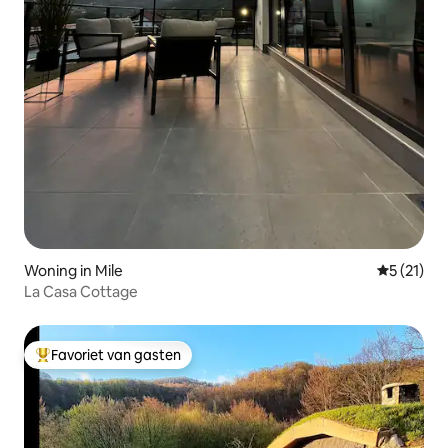
Woning in Mile
Gemiddelde
5 (21)
La Casa Cottage
Favoriet van gasten
Topfavoriet van gasten