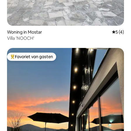
Woning in Mostar
Gemiddeld
5 (4)
Villa 'NOOCH'
Favoriet van gasten
Topfavoriet van gasten