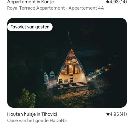
Appartement in Konjic
Gemiddelde be
4,93 (14)
Royal Terrace Appartement - Appartement 4A
Favoriet van gasten
Favoriet van gasten
Houten huisje in Tihovići
Gemiddelde be
4,95 (41)
Oase van het goede HaDaNa