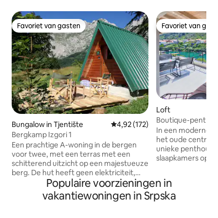
Favoriet van gasten
Favoriet van gas
Favoriet van gasten
Favoriet van gas
Loft
Boutique-penthous
Bungalow in Tjentište
Gemiddelde beoordeling van 4,92
4,92 (172)
oude brug
In een moderne ma
Bergkamp Izgori 1
het oude centrum 
Een prachtige A-woning in de bergen
unieke penthouse
voor twee, met een terras met een
slaapkamers op de
schitterend uitzicht op een majestueuze
Het penthouse hee
berg. De hut heeft geen elektriciteit,
met een prachtig u
Populaire voorzieningen in
maar wel verlichting, apparaten en alles
de rivier en het 
wat je nodig hebt; je kunt je apparaten
vakantiewoningen in Srpska
'Stari most' - de oude bru
opladen in ons restaurant. Op 40 meter
paar minuten lopen
afstand is er een bergbron met zeer
het oude centrum 