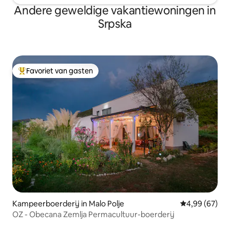
Andere geweldige vakantiewoningen in
Srpska
Favoriet van gasten
Topfavoriet van gasten
Kampeerboerderij in Malo Polje
Gemiddelde be
4,99 (67)
OZ - Obecana Zemlja Permacultuur-boerderij