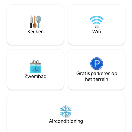
gezond drinkwater van hoge kwaliteit.
buurt van de villa 
De bedden kunnen worden
bakkerijen, om de
samengevoegd, zodat je er ook een
pita en gezellige 
queensize bed van kunt maken. Het
je koffie te genieten. Zeer hart
toilet en de douche bevinden zich op 35
welkom!
meter van de hut. Dit is een bijzondere
Keuken
Wifi
accommodatie met toiletten met
keramische tegels. Er is geen warm
water in de toiletten.
Gratis parkeren op
Zwembad
het terrein
Airconditioning