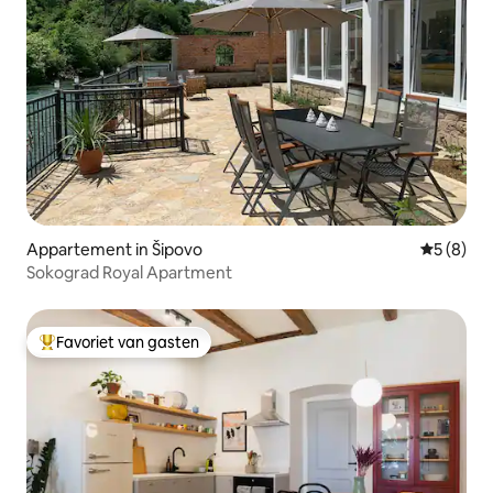
Appartement in Šipovo
Gemiddeld
5 (8)
Sokograd Royal Apartment
Favoriet van gasten
Topfavoriet van gasten