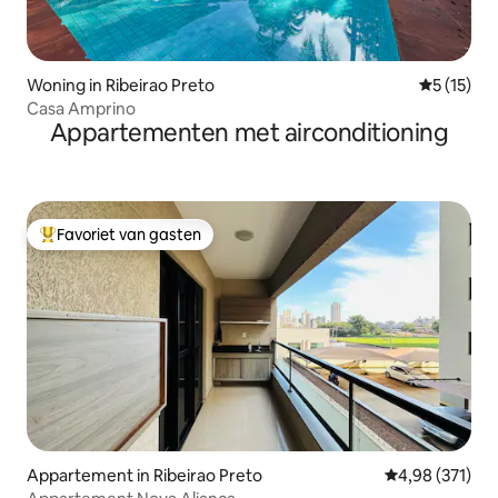
Woning in Ribeirao Preto
Gemiddelde
5 (15)
Casa Amprino
Appartementen met airconditioning
Favoriet van gasten
Topfavoriet van gasten
Appartement in Ribeirao Preto
Gemiddelde beo
4,98 (371)