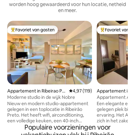
worden hoog gewaardeerd voor hun locatie, netheid
en meer.
Favoriet van gasten
Favoriet van g
Topfavoriet van gasten
Topfavoriet van 
Appartement in Ribeirao Pre
Gemiddelde beoordeling van 4,97
4,97 (119)
Appartement in Ri
to
eto
Moderne studio in de wijk Nobre
Appartement Ap
Nieuw en modern studio-appartement
Een elegante erva
gelegen in een toplocatie in Ribeirão
gelegen plek biedt 
Preto. Het heeft wifi, airconditioning,
ervaring. Het Ap
een volledige keuken, een 40-inch
zich in het zaken
Populaire voorzieningen voor
smart-tv, een BlueFit-fitnessruimte in
Preto, voor Aveni
het gebouw (privé), een airfryer, een
en heeft een gale