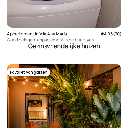
Appartement in Vila Ana Maria
Gemiddelde be
4,95 (20)
Goed gelegen, appartement in de buurt van
Gezinsvriendelijke huizen
RibeirãoShopping
Favoriet van gasten
Favoriet van gasten