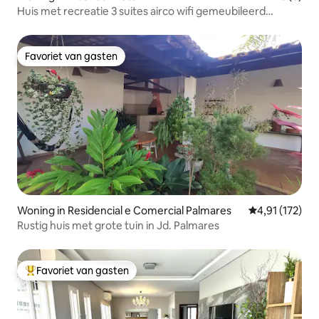
Huis met recreatie 3 suites airco wifi gemeubileerd
Agrishow
Favoriet van gasten
Favoriet van gasten
Woning in Residencial e Comercial Palmares
Gemiddelde beo
4,91 (172)
Rustig huis met grote tuin in Jd. Palmares
Favoriet van gasten
Topfavoriet van gasten