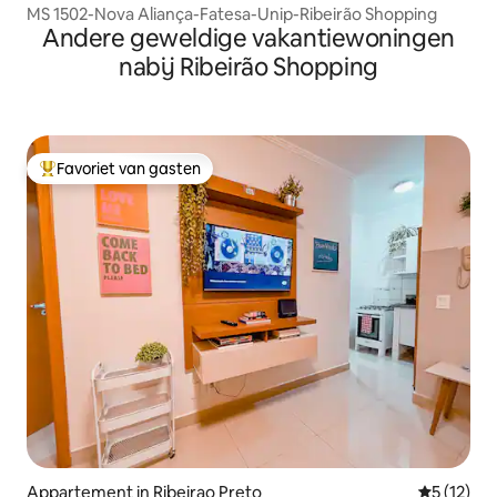
MS 1502-Nova Aliança-Fatesa-Unip-Ribeirão Shopping
Andere geweldige vakantiewoningen
nabij Ribeirão Shopping
Favoriet van gasten
Topfavoriet van gasten
Appartement in Ribeirao Preto
Gemiddelde
5 (12)