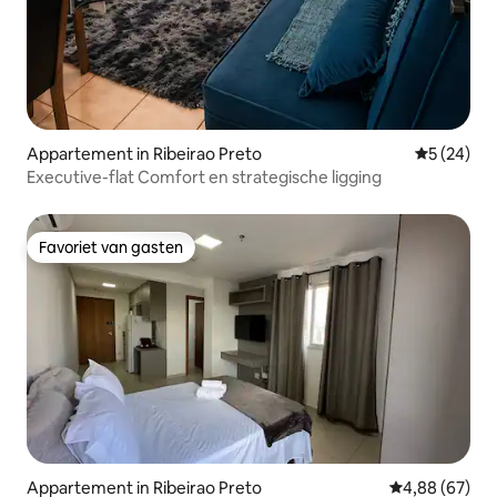
Appartement in Ribeirao Preto
Gemiddelde
5 (24)
Executive-flat Comfort en strategische ligging
Favoriet van gasten
Favoriet van gasten
Appartement in Ribeirao Preto
Gemiddelde be
4,88 (67)