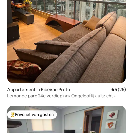
Appartement in Ribeirao Preto
Gemiddelde
5 (26)
Lemonde parc 24e verdieping• Ongelooflijk uitzicht •
Favoriet van gasten
Topfavoriet van gasten