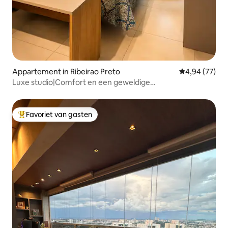
Appartement in Ribeirao Preto
Gemiddelde be
4,94 (77)
Luxe studio|Comfort en een geweldige
locatie|Winkelcentrum
Favoriet van gasten
Topfavoriet van gasten