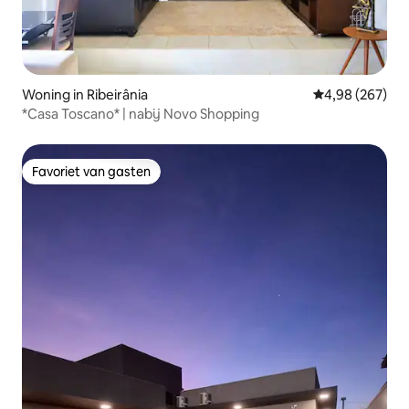
Woning in Ribeirânia
Gemiddelde beo
4,98 (267)
*Casa Toscano* | nabij Novo Shopping
Favoriet van gasten
Favoriet van gasten