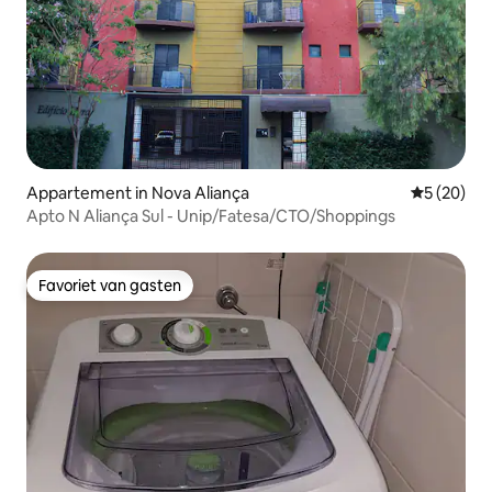
Appartement in Nova Aliança
Gemiddelde
5 (20)
Apto N Aliança Sul - Unip/Fatesa/CTO/Shoppings
Favoriet van gasten
Favoriet van gasten