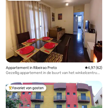
Appartement in Ribeirao Preto
Gemiddelde be
4,97 (62)
Gezellig appartement in de buurt van het winkelcentrum
Ribeirão
Favoriet van gasten
Topfavoriet van gasten