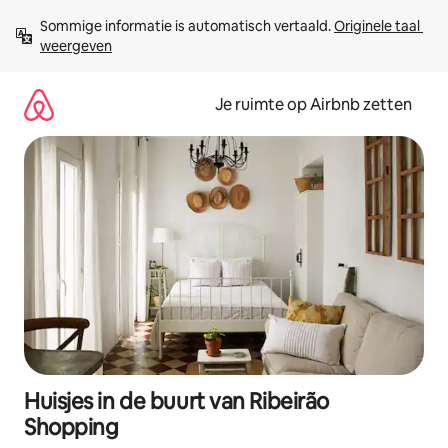
Ga
Sommige informatie is automatisch vertaald. 
Originele taal 
direct
weergeven
naar
inhoud
Je ruimte op Airbnb zetten
Huisjes in de buurt van Ribeirão
Shopping