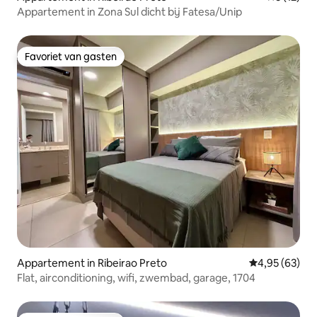
Appartement in Zona Sul dicht bij Fatesa/Unip
Favoriet van gasten
Favoriet van gasten
Appartement in Ribeirao Preto
Gemiddelde be
4,95 (63)
Flat, airconditioning, wifi, zwembad, garage, 1704