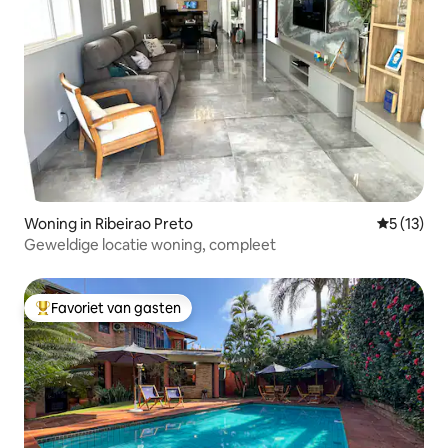
Woning in Ribeirao Preto
Gemiddelde
5 (13)
Geweldige locatie woning, compleet
Favoriet van gasten
Topfavoriet van gasten