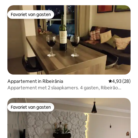
Favoriet van gasten
Favoriet van gasten
Appartement in Ribeirânia
Gemiddelde be
4,93 (28)
Appartement met 2 slaapkamers. 4 gasten, Ribeirão
Preto
Favoriet van gasten
Favoriet van gasten