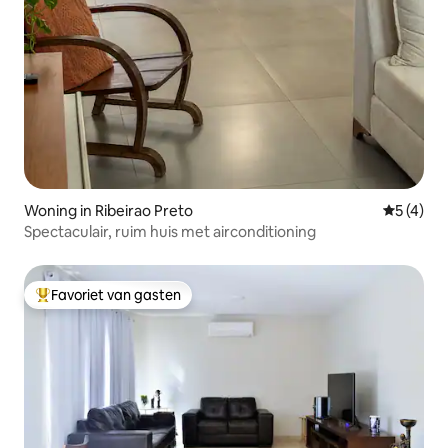
Woning in Ribeirao Preto
Gemiddeld
5 (4)
Spectaculair, ruim huis met airconditioning
Favoriet van gasten
Topfavoriet van gasten