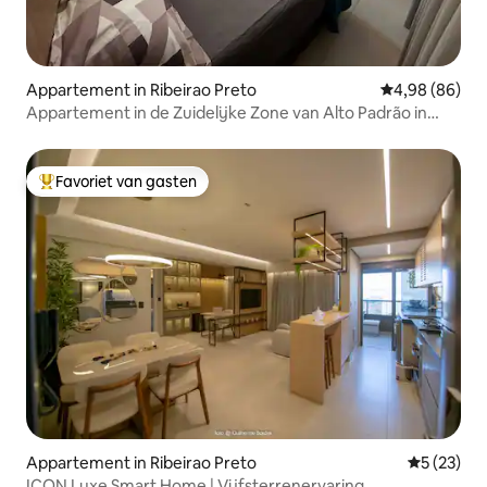
Appartement in Ribeirao Preto
Gemiddelde be
4,98 (86)
Appartement in de Zuidelijke Zone van Alto Padrão in
Ribeirão
Favoriet van gasten
Topfavoriet van gasten
Appartement in Ribeirao Preto
Gemiddelde
5 (23)
ICON Luxe Smart Home | Vijfsterrenervaring