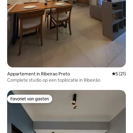
Appartement in Ribeirao Preto
Gemiddelde
5 (21)
Complete studio op een toplocatie in Ribeirão
Favoriet van gasten
Favoriet van gasten