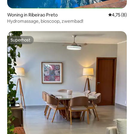
Woning in Ribeirao Preto
Gemiddelde b
4,75 (8)
Hydromassage, bioscoop, zwembad!
Superhost
Superhost