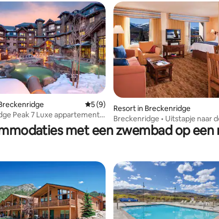
ng van 4,71 uit 5, 7 recensies
 Breckenridge
Gemiddelde beoordeling van 5 uit 5, 9 r
5 (9)
Resort in Breckenridge
dge Peak 7 Luxe appartement
Breckenridge • Uitstapje naar 
te toegang tot de piste
mmodaties met een zwembad op een r
District • Bubbelbad