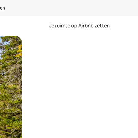
ven
Je ruimte op Airbnb zetten
ken of swipen.