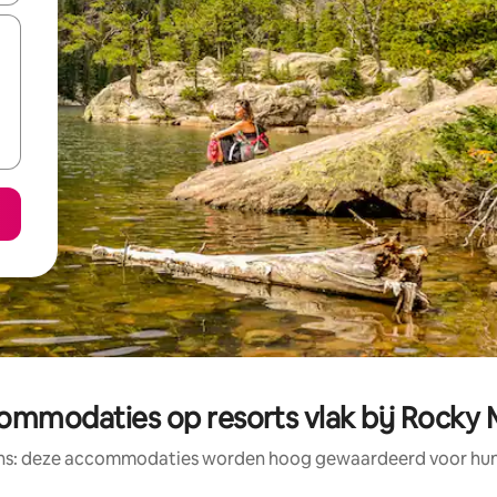
mmodaties op resorts vlak bij Rocky 
ens: deze accommodaties worden hoog gewaardeerd voor hun l