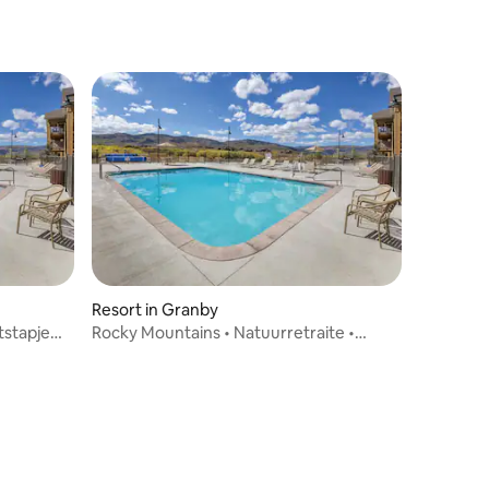
Resort in Granby
tstapje
Rocky Mountains • Natuurretraite •
Zwembad • 3 slaapkamers