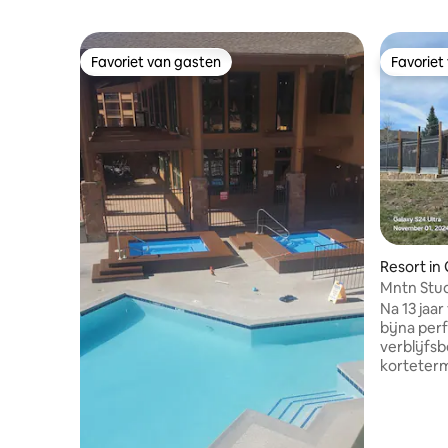
Favoriet van gasten
Favoriet
Favoriet van gasten
Favoriet
Resort in
Mntn Stud
Tubs OPE
Na 13 jaa
bijna per
verblijfsb
korteterm
geplaatst 
trap naar
wasserett
Elektroni