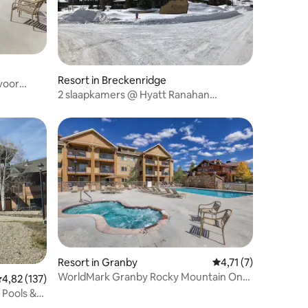
ecensies
Resort in Breckenridge
voor
2 slaapkamers @ Hyatt Ranahan
Breckenridge
Resort in Granby
Gemiddelde beoordeli
4,71 (7)
WorldMark Granby Rocky Mountain One
emiddelde beoordeling van 4,82 uit 5, 137 recensies
4,82 (137)
Bedroom
 Pools &