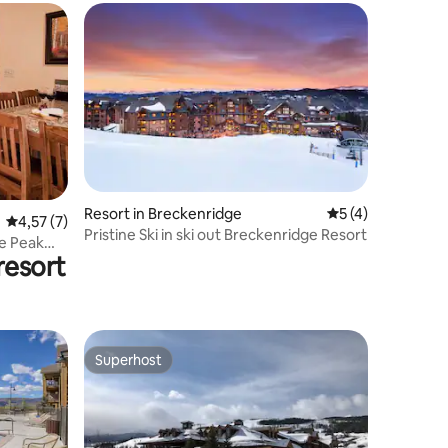
ecensies
Resort in Breckenridge
Gemiddelde beoord
5 (4)
Gemiddelde beoordeling van 4,57 uit 5, 7 recensies
4,57 (7)
Pristine Ski in ski out Breckenridge Resort
de Peak
esort
Superhost
Superhost