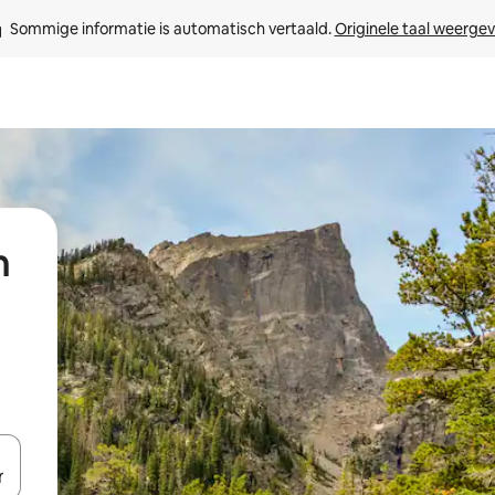
Sommige informatie is automatisch vertaald. 
Originele taal weerge
n
een keuze met je de pijltjestoetsen omhoog en omlaag, óf door te tik