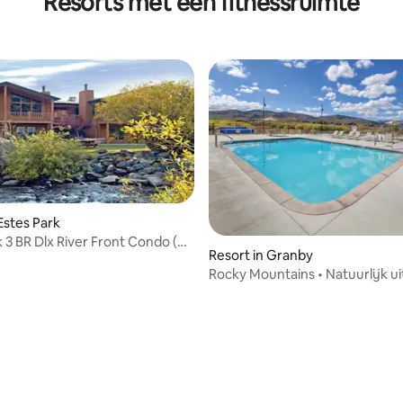
Resorts met een fitnessruimte
Estes Park
k 3 BR Dlx River Front Condo (8
Resort in Granby
tsen)
Rocky Mountains • Natuurlijk ui
voor het gezin • Zwembad •
2 slaapkamers