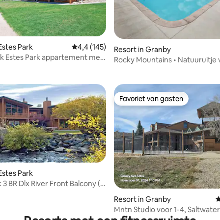
ng van 4,67 uit 5, 3 recensies
Estes Park
Gemiddelde beoordeling van 4,4 uit 5, 145 r
4,4 (145)
Resort in Granby
k Estes Park appartement met
Rocky Mountains • Natuuruitje 
apkamers
stellen • Zwembad
Favoriet van gasten
Favoriet van gasten
Estes Park
 3 BR Dlx River Front Balcony (8
tsen)
Resort in Granby
G
Mntn Studio voor 1-4, Saltwater
Tubs OPEN