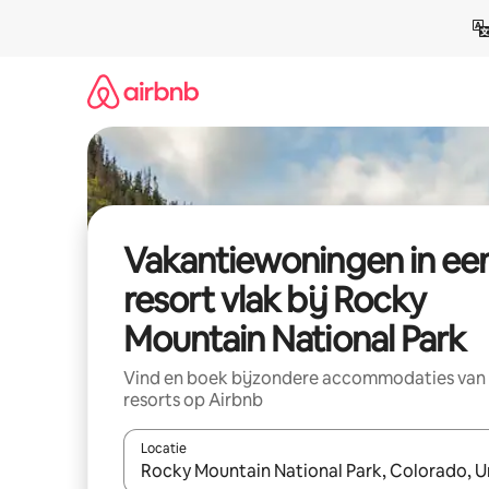
Ga
direct
naar
inhoud
Vakantiewoningen in ee
resort vlak bij Rocky
Mountain National Park
Vind en boek bijzondere accommodaties van
resorts op Airbnb
Locatie
Wanneer er suggesties beschikbaar zijn, maak je 