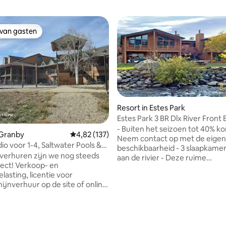
 van gasten
 van gasten
Resort in Estes Park
Estes Park 3 BR Dlx River Front 
slaapplaatsen)
- Buiten het seizoen tot 40% ko
 Granby
Gemiddelde beoordeling van 4,82 uit 5, 137 r
4,82 (137)
Neem contact op met de eigen
io voor 1-4, Saltwater Pools &
beschikbaarheid - 3 slaapkame
N
r verhuren zijn we nog steeds
aan de rivier - Deze ruime
fect! Verkoop- en
accommodatie ligt op een paar
elasting, licentie voor
van de ingang van het Rocky M
ijnverhuur op de site of online
National Park - Deze accommodatie
bij de eigenaar. 1e verdieping,
heeft een terras aan de rivier 
 parkeerplaats achter, met
kathedraalplafond in de woonk
e 2 deuren verderop.
Het resort grenst aan de Big 
sch beveiligde deuren, eigen
River - 300 dagen zon en een prachtig