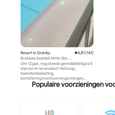
patio bui
uitgerust
volledig 
meter. Vi
parkeerpla
schilderac
zijn super
McDs en 
Resort in Granby
Gemiddelde beoordeling
4,81 (141)
Rustieke boetiek Mntn Ste-
Zoutwaterzwembad OPEN
Om 12 jaar, nog steeds gemiddeld bijna 5
sterren in recensies!!! Verkoop,
toeristenbelasting,
kortetermijnverhuurvergunningen
Populaire voorzieningen vo
worden ter plaatse of online van de
eigenaar geplaatst. Eenheid op de eerste
verdieping, op een steenworp afstand
van het parkeren aan de achterkant, met
wasserette 2 deuren verderop.
Elektrisch beveiligde deur, eigen patio,
plus minikoelkast, micro en koffiepot op