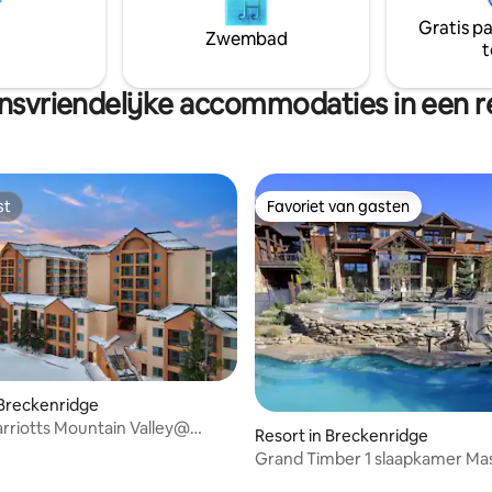
Gratis p
Zwembad
t
nsvriendelijke accommodaties in een r
st
Favoriet van gasten
st
Favoriet van gasten
eling van 5 uit 5, 4 recensies
 Breckenridge
rriotts Mountain Valley@
Resort in Breckenridge
idge
Grand Timber 1 slaapkamer Mas
in/out 5 * Breck CO