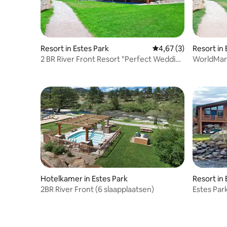
Resort in Estes Park
Gemiddelde beoordeli
4,67 (3)
Resort in 
2 BR River Front Resort "Perfect Wedding
WorldMar
Venue"
twee sla
Hotelkamer in Estes Park
Resort in 
2BR River Front (6 slaapplaatsen)
Estes Park
slaapplaa