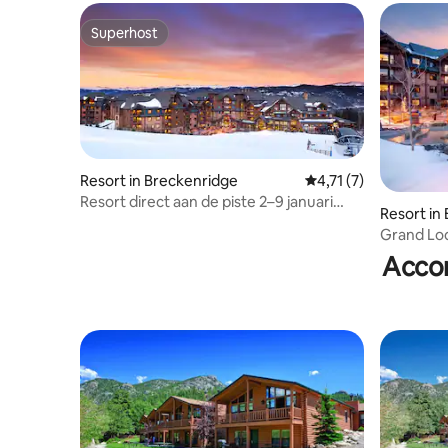
Superhost
Superhost
Resort in Breckenridge
Gemiddelde beoordeli
4,71 (7)
Resort direct aan de piste 2–9 januari
Resort in
2027; Grand Lodge Peak 7
Grand Lo
met direc
Acco