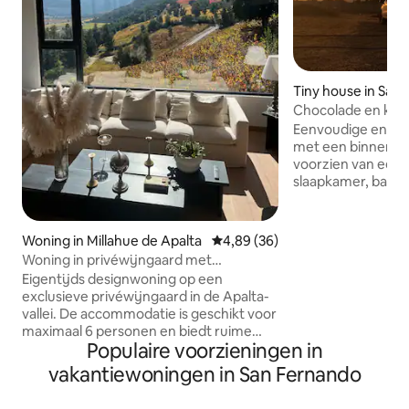
Tiny house in San
Chocolade en koff
Eenvoudige en gez
met een binnenop
voorzien van een
slaapkamer, badk
eetkamer en woo
terras van 18 m² (
grote buitenruimt
Woning in Millahue de Apalta
Gemiddelde beoordeling van 4,8
4,89 (36)
van Ruta 5 Sur, op
Woning in privéwijngaard met
San Fernando en d
panoramisch uitzicht
Eigentijds designwoning op een
Roma. Geweldig o
exclusieve privéwijngaard in de Apalta-
joggen of met de f
vallei. De accommodatie is geschikt voor
Gepubliceerd tarie
maximaal 6 personen en biedt ruime
Maximaal aantal sl
Populaire voorzieningen in
kamers, een elegante inrichting en
met een toeslag 
kamerhoge ramen met een spectaculair
vakantiewoningen in San Fernando
persoon. Er zijn t
uitzicht op wijngaarden en heuvels. Een
honden op het ter
uniek toevluchtsoord om in stijl tot rust