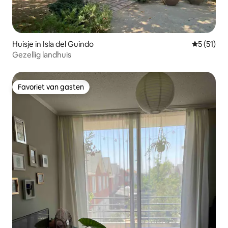
Huisje in Isla del Guindo
Gemiddelde
5 (51)
Gezellig landhuis
Favoriet van gasten
Favoriet van gasten