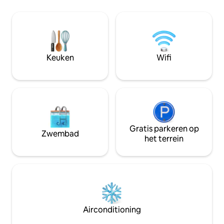
te komen, te genieten van
onvergetelijke zonsondergangen en
een eersteklas ervaring te beleven in alle
privacy. Op enkele minuten van de
belangrijkste wijngaarden, zoals Viña
Montes, Clos de Apalta en nog veel
Keuken
Wifi
meer. Op twee minuten van restaurant
Fuegos de Apalta.
Gratis parkeren op
Zwembad
het terrein
Airconditioning