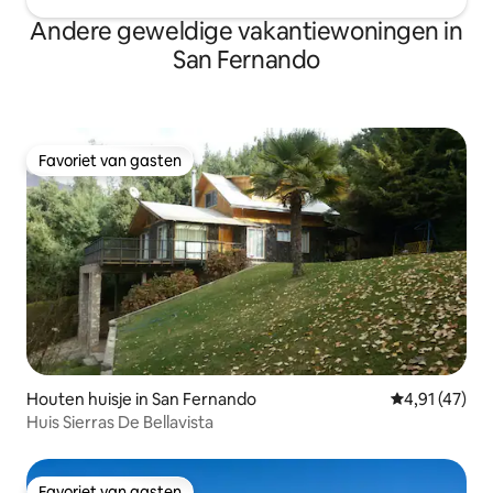
Andere geweldige vakantiewoningen in
San Fernando
Favoriet van gasten
Favoriet van gasten
Houten huisje in San Fernando
Gemiddelde be
4,91 (47)
Huis Sierras De Bellavista
Favoriet van gasten