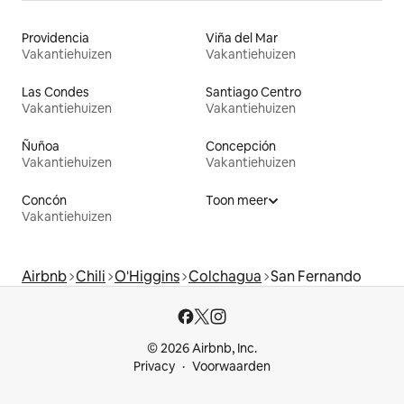
Providencia
Viña del Mar
Vakantiehuizen
Vakantiehuizen
Las Condes
Santiago Centro
Vakantiehuizen
Vakantiehuizen
Ñuñoa
Concepción
Vakantiehuizen
Vakantiehuizen
Concón
Toon meer
Vakantiehuizen
Airbnb
Chili
O'Higgins
Colchagua
San Fernando
© 2026 Airbnb, Inc.
Privacy
Voorwaarden