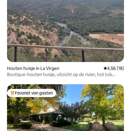
Houten huisje in La Virgen
Gemiddelde be
4,56 (18)
Boutique-houten huisje, uitzicht op de rivier, hot tub
inbegrepen
Favoriet van gasten
Topfavoriet van gasten