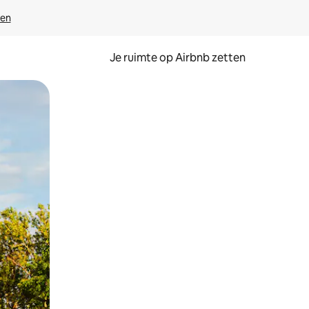
ven
Je ruimte op Airbnb zetten
ken of swipen.