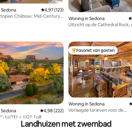
n Sedona
Gemiddelde beoordeling van 4,97 uit 5, 123 r
4,97 (123)
topian Château: Mid-Century
Woning in Sedona
G
Uitzicht op de Cathedral Rock,
 van 4,91 uit 5, 116 recensies
haard en omheinde tuin
Favoriet van gasten
Topfavoriet van gasten
Woning in Sedona
G
Verlaagde tarieven voor de
van 4,98 uit 5, 308 recensies
n Sedona
Gemiddelde beoordeling van 4,98 uit 5, 222 r
4,98 (222)
zomermaanden; dicht bij wan
-𐌔𐌵𐌉𐌕𐌄𐌔 + 𝓗O𐌕 𐌕𐌵𐌁
Landhuizen met zwembad