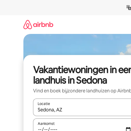
Ga
direct
naar
inhoud
Vakantiewoningen in ee
landhuis in Sedona
Vind en boek bijzondere landhuizen op Airbn
Locatie
Wanneer er suggesties beschikbaar zijn, maak je 
Aankomst