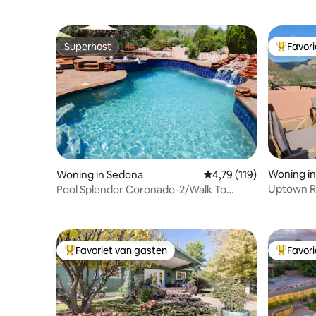
Superhost
Favor
Superhost
Topfavor
Woning i
Woning in Sedona
Gemiddelde beoordeling
4,79 (119)
Uptown Re
Pool Splendor Coronado-2/Walk To
Country Clubhouse
Favoriet van gasten
Favor
Topfavoriet van gasten
Topfavor