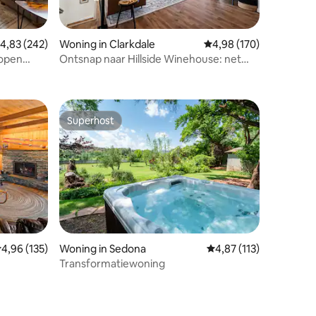
ecensies
emiddelde beoordeling van 4,83 uit 5, 242 recensies
4,83 (242)
Woning in Clarkdale
Gemiddelde beoordeling
4,98 (170)
 open
Ontsnap naar Hillside Winehouse: net
buiten Jerome
Superhost
Superhost
emiddelde beoordeling van 4,96 uit 5, 135 recensies
4,96 (135)
Woning in Sedona
Gemiddelde beoordeling
4,87 (113)
Transformatiewoning
ecensies
delpaden