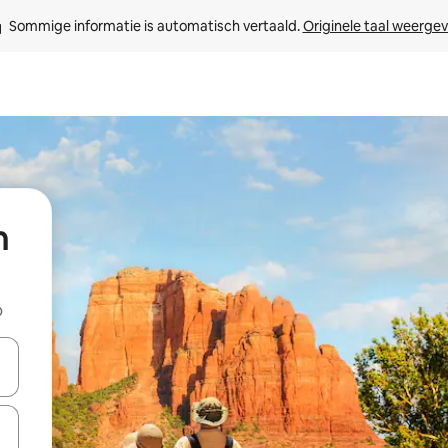
Sommige informatie is automatisch vertaald. 
Originele taal weerge
n
b
een keuze met je de pijltjestoetsen omhoog en omlaag, óf door te tik