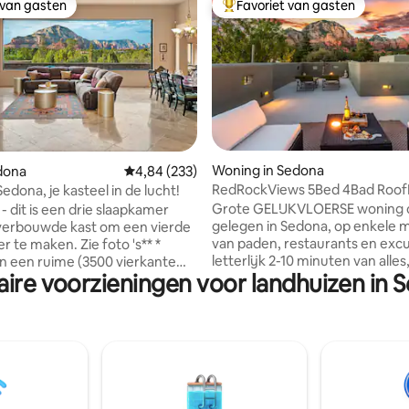
 van gasten
Favoriet van gasten
 van gasten
Topfavoriet van gasten
van 4,98 uit 5, 340 recensies
Woning in Sedona
edona
Gemiddelde beoordeling van 4,84 uit 5, 233 r
4,84 (233)
RedRockViews 5Bed 4Bad Roo
dona, je kasteel in de lucht!
Wandelen GameRm BBQ
Grote GELIJKVLOERSE woning c
- dit is een drie slaapkamer
gelegen in Sedona, op enkele 
verbouwde kast om een vierde
van paden, restaurants en excu
 te maken. Zie foto 's** *
letterlijk 2-10 minuten van alle
n een ruime (3500 vierkante
aire voorzieningen voor landhuizen in 
toch verscholen in een rustig h
gante villa die je voorziet van
Woning biedt 4 slaapkamers + 
je nodig hebt om jezelf te
COMPLETE badkamers - ze zij
n na een dag vol
ALLEMAAL EN-SUITES! Geniet 
aardigheden, wandelen,
zonsopgangen, zonsondergan
en, kunstgalerie touring, yoga
onbelemmerd uitzicht op rode 
hartje begeert. Een prachtig
sterrenkijken vanaf het dakte
 de achterkant stelt je in staat
samen in het achterterras voo
r Mountain te bekijken of