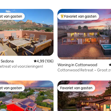
iet van gasten
Favoriet van gasten
iet van gasten
Topfavoriet van gasten
n Sedona
Gemiddelde beoordeling van 4,99 uit 5, 106 r
4,99 (106)
 van 4,79 uit 5, 119 recensies
Woning in Cottonwood
G
treat vol voorzieningen!
Cottonwood Retreat ~ Groot
en uitzicht, sauna
iet van gasten
Favoriet van gasten
iet van gasten
Favoriet van gasten