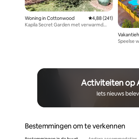
Woning in Cottonwood
Gemiddelde beoordeling 
4,88 (241)
Kapila Secret Garden met verwarmd
zwembad
Vakantieh
Speelse w
Hart van d
Activiteiten op
Iets nieuws bele
Bestemmingen om te verkennen
Bestemmingen in de buurt
Andere accommodaties