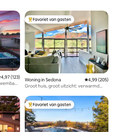
Favoriet van gasten
Topfavoriet van gasten
ecensies
emiddelde beoordeling van 4,97 uit 5, 123 recensies
4,97 (123)
Woning in Sedona
Gemiddelde beoordeling
4,99 (205)
 zwembad
Groot huis, groot uitzicht: verwarmd
zwembad en bubbelbad
Favoriet van gasten
Topfavoriet van gasten