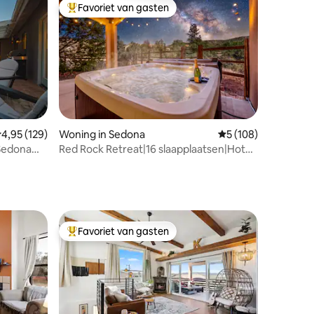
Favoriet van gasten
Topfavoriet van gasten
ecensies
emiddelde beoordeling van 4,95 uit 5, 129 recensies
4,95 (129)
Woning in Sedona
Gemiddelde beoordel
5 (108)
Sedona
Red Rock Retreat|16 slaapplaatsen|Hot
tub|Professionele keuken
Favoriet van gasten
Topfavoriet van gasten