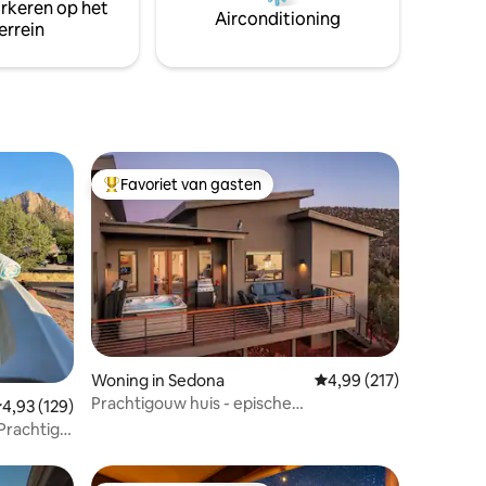
arkeren op het
fel voor
met niet-giftige, plantaardige
Airconditioning
errein
 hebben
producten, zodat je zonder zorgen kunt
rgunning
ontspannen.
Favoriet van gasten
Topfavoriet van gasten
ecensies
Woning in Sedona
Gemiddelde beoordeling
4,99 (217)
Prachtigouw huis - epische
emiddelde beoordeling van 4,93 uit 5, 129 recensies
4,93 (129)
zonsondergangen, wandel naar paden!
Prachtig