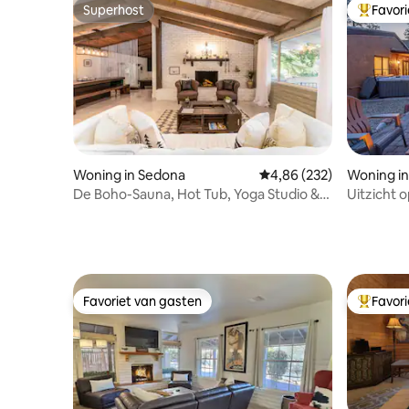
Superhost
Favor
Superhost
Topfavor
Woning in Sedona
Gemiddelde beoordeling 
4,86 (232)
Woning i
De Boho-Sauna, Hot Tub, Yoga Studio &
Uitzicht 
Secret Room
jacuzzi, v
Favoriet van gasten
Favor
Favoriet van gasten
Topfavor