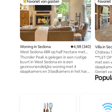
Favoriet van gasten
Favoriet
Topfavoriet van gasten
Favoriet
Woning in Sedona
Gemiddelde beoordeling 
4,98 (340)
Villa in S
West Sedona 4BR op half hectare met
Château Se
bubbelbad en uitzicht!
Thunder Peak is gelegen in een rustige
***LET OP 
buurt in West Sedona en is een
met een 
gezinsvriendelijke woning met 4
slaapkamer
slaapkamers en 3 badkamers in het hart
Geniet va
Popul
van de rode rotsen! De perfecte
voet), ele
uitvalsbasis voor buitenavonturen,
alles wat 
geschikt voor maximaal 10 gasten + 3
verwenne
baby's. Ontspan in de eigen,
beziensw
resortachtige ommuurde achtertuin
wijnproev
met bubbelbad, eethoek, weelderig
of wat je 
groen en uitzicht op Thunder Mountain!
terras aan
Ontdek alle gemakken van thuis in het
om Thunde