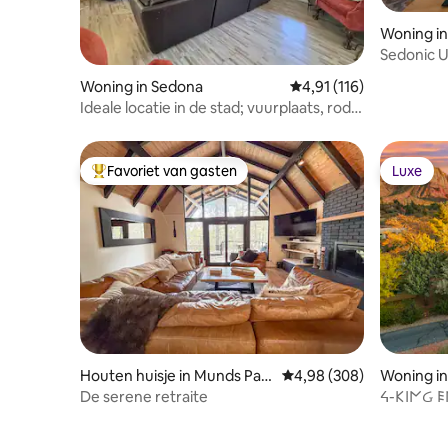
Woning i
Sedonic U
Madness!
Woning in Sedona
Gemiddelde beoordeling
4,91 (116)
Ideale locatie in de stad; vuurplaats, rode
rotsen, spelletjes,
Favoriet van gasten
Luxe
Topfavoriet van gasten
Luxe
Houten huisje in Munds Par
Gemiddelde beoordeling 
4,98 (308)
Woning i
k
De serene retraite
ᔦ-𐌊𐌉𐌍Ᏽ 𐌄