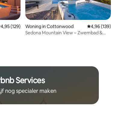
emiddelde beoordeling van 4,95 uit 5, 129 recensies
4,95 (129)
Woning in Cottonwood
Gemiddelde beoordeling
4,96 (139)
Sedona Mountain View ~ Zwembad &
ecensies
/Uitzicht/Sauna/Huisdier
Jacuzzi ~ Lux
rbnb Services
ijf nog specialer maken