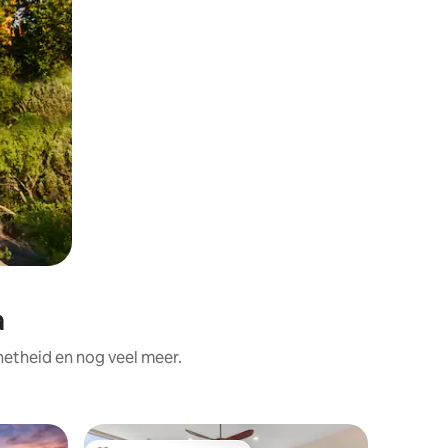
a
netheid en nog veel meer.
Villa in 