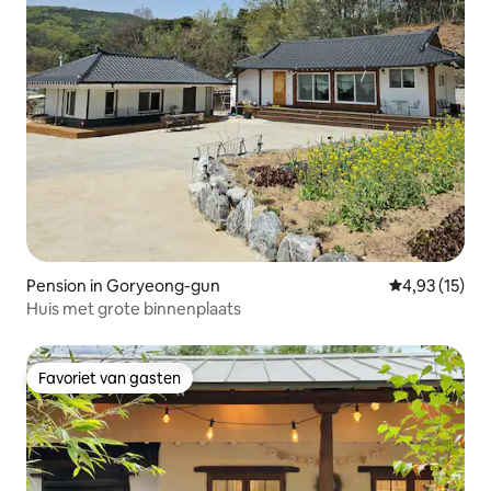
Pension in Goryeong-gun
Gemiddelde be
4,93 (15)
Huis met grote binnenplaats
Favoriet van gasten
Favoriet van gasten