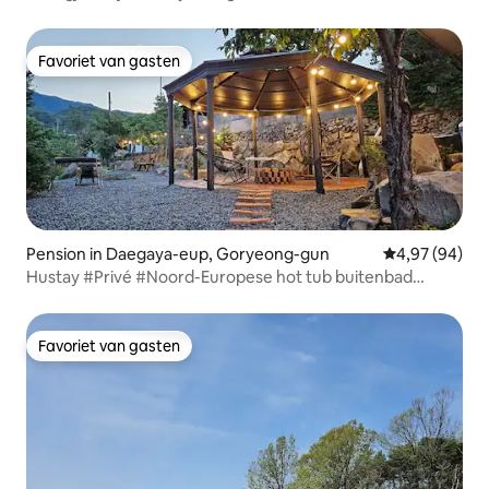
Suburb/Chonkangs/Barbecue/Bulmung/Private
Pension/Hondvriendelijk/Maximaal 4 personen)
Favoriet van gasten
Favoriet van gasten
Pension in Daegaya-eup, Goryeong-gun
Gemiddelde be
4,97 (94)
Hustay #Privé #Noord-Europese hot tub buitenbad
#Bulmung & barbecue #Finse droge sauna #Karaoke
Favoriet van gasten
Favoriet van gasten