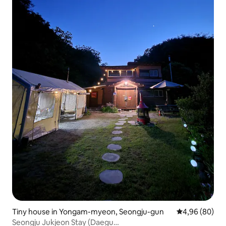
Tiny house in Yongam-myeon, Seongju-gun
Gemiddelde be
4,96 (80)
Seongju Jukjeon Stay (Daegu