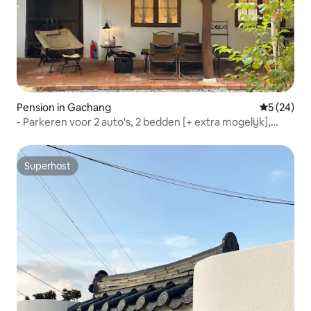
Pension in Gachang
Gemiddelde
5 (24)
- Parkeren voor 2 auto's, 2 bedden [+ extra mogelijk],
camping barbecue, privétuin, LP bar, jacuzzi,
spelcomputer
Superhost
Superhost