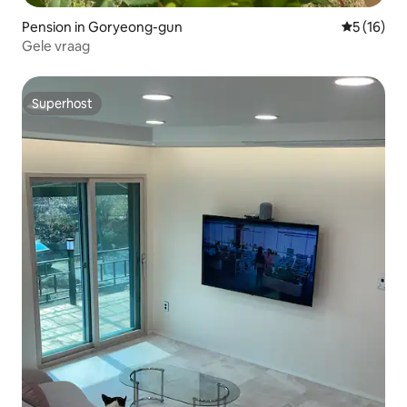
Pension in Goryeong-gun
Gemiddelde
5 (16)
Gele vraag
Superhost
Superhost