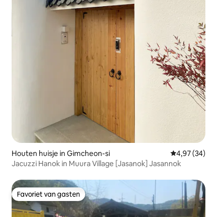
Houten huisje in Gimcheon-si
Gemiddelde be
4,97 (34)
Jacuzzi Hanok in Muura Village [Jasanok] Jasannok
Favoriet van gasten
Favoriet van gasten