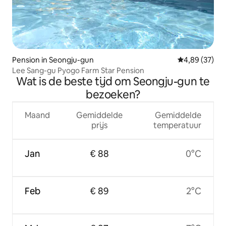
Pension in Seongju-gun
Gemiddelde be
4,89 (37)
Lee Sang-gu Pyogo Farm Star Pension
Wat is de beste tijd om Seongju-gun te
bezoeken?
Maand
Gemiddelde
Gemiddelde
prijs
temperatuur
Jan
€ 88
0°C
Feb
€ 89
2°C