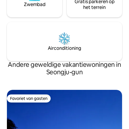
Gratis parkeren op
op de sterren. De 
vallei ^ ^ Ook het vermelden waard
Zwembad
ruimte van het ve
het terrein
Geen ✔️houtskool op het dek?️ ✔️Gelieve
56m2 (inclusief he
afval te recyclen en te verzamelen
verdieping is het g
(vuilniszakken worden individueel
heeft een aparte 
voorbereid) ✔️Huisdieren zijn verboden
ongemakkelijk hui
Wij zijn niet verantwoordelijk voor
verhuurder is, ma
eventuele ongevallen veroorzaakt door
gewaardeerd omdat
nalatigheid van de✔️ gast. ✔️Zet alle
en service kunt kr
spullen na gebruik op hun plaats
Airconditioning
is een geweldige 
Compensatie voor✔️ vandalisme.
Amerikaanse famil
✔️Goede reis,♡
eetvaardigheden 
Andere geweldige vakantiewoningen in
huis zijn erg geta
Seongju-gun
een eigen buitenha
♡
Favoriet van gasten
Favoriet van gasten