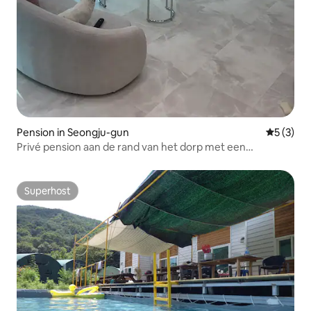
Pension in Seongju-gun
Gemiddeld
5 (3)
Privé pension aan de rand van het dorp met een
indrukwekkend uitzicht op het bamboebos, geschikt voor
honden
Superhost
Superhost