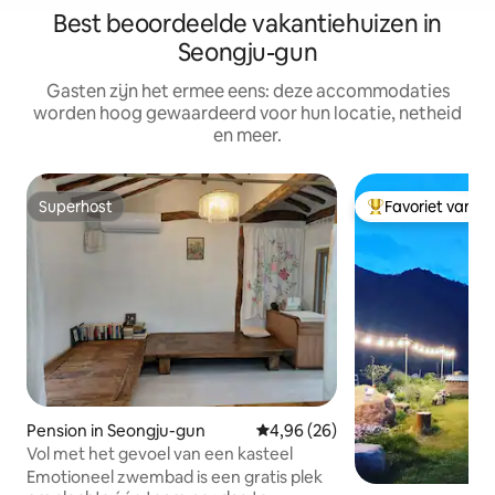
Best beoordeelde vakantiehuizen in
Seongju-gun
Gasten zijn het ermee eens: deze accommodaties
worden hoog gewaardeerd voor hun locatie, netheid
en meer.
Superhost
Favoriet van g
Superhost
Topfavoriet van 
Pension in Seongju-gun
Gemiddelde beoordeling van 4,9
4,96 (26)
Vol met het gevoel van een kasteel
Emotioneel zwembad is een gratis plek