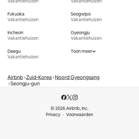
Vakantiehuizen
Vakantiehuizen
Fukuoka
Seogwipo
Vakantiehuizen
Vakantiehuizen
Incheon
Gyeongju
Vakantiehuizen
Vakantiehuizen
Daegu
Toon meer
Vakantiehuizen
Airbnb
Zuid-Korea
Noord Gyeongsang
Seongju-gun
© 2026 Airbnb, Inc.
Privacy
Voorwaarden