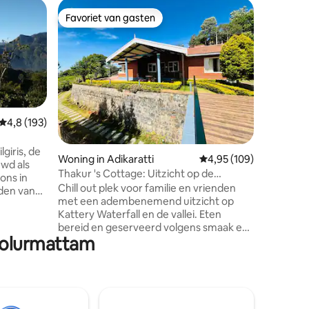
Woning i
Favoriet van gasten
Favor
Favoriet van gasten
Topfavo
The Yello
Coonoor
Ontsnap 
heuveltop
toevluch
uitzicht 
toevluch
beschikt 
kleurrij
Gemiddelde beoordeling van 4,8 uit 5, 193 recensies
4,8 (193)
prachtig
ecensies
combinee
lgiris, de
Woning in Adikaratti
Gemiddelde beoordeling
4,95 (109)
modern c
wd als
hemelbed
Thakur 's Cottage: Uitzicht op de
ons in
sterren 
waterval
Chill out plek voor familie en vrienden
jden van
dakraam. 
met een adembenemend uitzicht op
een geric
Kattery Waterfall en de vallei. Eten
mer,
Ervaar o
bereid en geserveerd volgens smaak en
jnenneus
wolken.
Sholurmattam
vraag. De conciërgefamilie is 24/7
n onder
beschikbaar voor de verhuurservice en
ontbijt,
toont geweldige gastvrijheid. Je hebt
noeg
zowel binnen als buiten een open haard.
De plaats is uitgerust met alle
ndeling
toiletartikelen, kluisje, wifi, koelkast