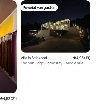
Favoriet van gasten
Favoriet van gasten
recensies
Villa in Selakorai
Gemiddelde beoordelin
4,95 (19)
The SunRidge Homestay – Mooie villa
met 3 slaapkamers | 9 slaapplaatsen
Gemiddelde beoordeling van 4,52 uit 5, 21 recensies
4,52 (21)