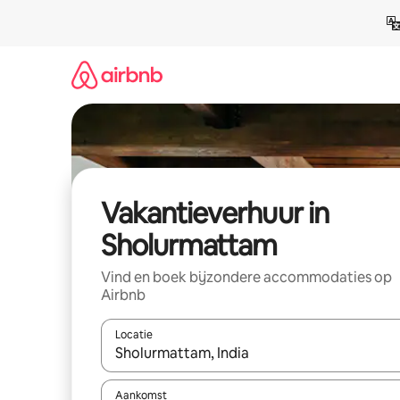
Ga
direct
naar
inhoud
Vakantieverhuur in
Sholurmattam
Vind en boek bijzondere accommodaties op
Airbnb
Locatie
Wanneer er suggesties beschikbaar zijn, maak je 
Aankomst