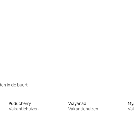
ng van 4,78 uit 5, 9 recensies
en in de buurt
Puducherry
Wayanad
My
Vakantiehuizen
Vakantiehuizen
Va