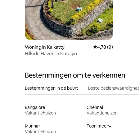
Woning in Kaikatty
Gemiddelde beoordeli
4,78 (9)
Hillside Haven in Kotagiri
Bestemmingen om te verkennen
Bestemmingen in de buurt
Beste bezienswaardighed
Bangalore
Chennai
Vakantiehuizen
Vakantiehuizen
Munnar
Toon meer
Vakantiehuizen