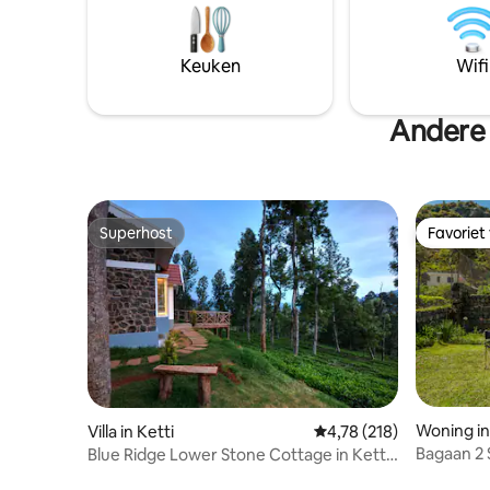
eten wordt bezorgd - We hebben een
rustgeve
conciërge om te helpen met thee, koffie
beddengo
en noedels. - Swiggy Zomato krijgt ook
badkamer.
Keuken
Wifi
deur geleverd - Restaurants in de buurt
Heaven Da
beschikbaar
ontmoet.
Andere 
Superhost
Favoriet
Superhost
Favoriet
Woning in 
Villa in Ketti
Gemiddelde beoordeling
4,78 (218)
Bagaan 2 
Blue Ridge Lower Stone Cottage in Ketti-
Ooty
vallei