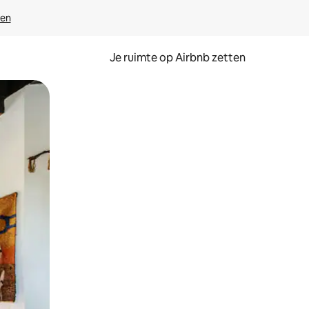
ven
Je ruimte op Airbnb zetten
ken of swipen.