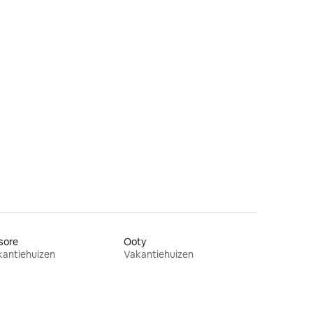
sore
Ooty
kantiehuizen
Vakantiehuizen