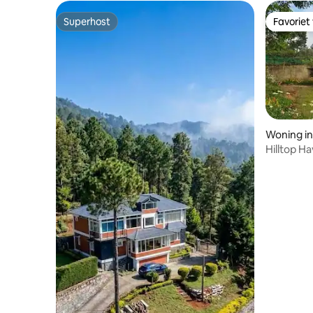
Superhost
Favoriet
Superhost
Favoriet
Woning in
Hilltop H