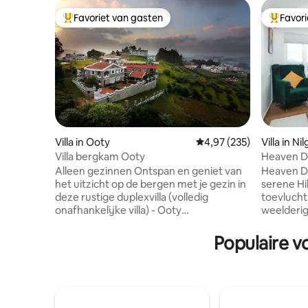
Favoriet van gasten
Favor
Topfavoriet van gasten
Topfavor
Villa in Ooty
Gemiddelde beoordeling 
4,97 (235)
Villa in Nil
Villa bergkam Ooty
Heaven Da
slaapkam
Alleen gezinnen Ontspan en geniet van
Heaven Dal
het uitzicht op de bergen met je gezin in
serene Hil
deze rustige duplexvilla (volledig
toevlucht
onafhankelijke villa) - Ooty
weelderig
speelgoedtreinstation en belangrijke
adembene
toeristische plaatsen binnen een straal
valleien e
Populaire v
van 2 tot 4 km Keuken heeft
een moder
voorzieningen om thee koffie noedels
zonovergo
brood en baby's voedsel te maken ETEN;
en premi
Eten alle opties die we hebben - Je kunt
zorgen vo
bestellen via het menu en zelfgemaakt
elke kame