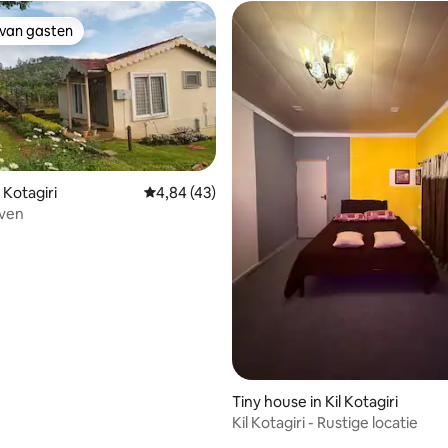
 van gasten
 van gasten
 Kotagiri
Gemiddelde beoordeling van 4,84 uit 5, 43 
4,84 (43)
aven
Tiny house in Kil Kotagiri
Kil Kotagiri - Rustige locatie