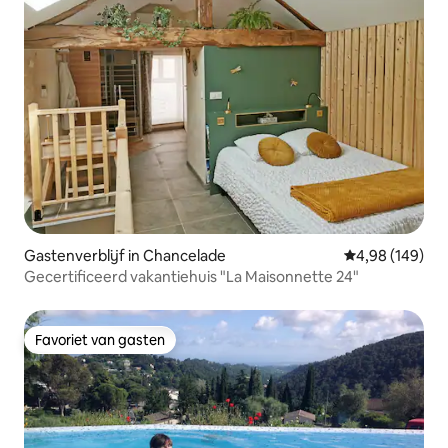
Gastenverblijf in Chancelade
Gemiddelde beo
4,98 (149)
Gecertificeerd vakantiehuis "La Maisonnette 24"
Favoriet van gasten
Favoriet van gasten