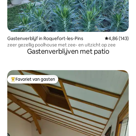
Gastenverblijf in Roquefort-les-Pins
Gemiddelde beo
4,86 (143)
zeer gezellig poolhouse met zee- en uitzicht op zee
Gastenverblijven met patio
Favoriet van gasten
Topfavoriet van gasten