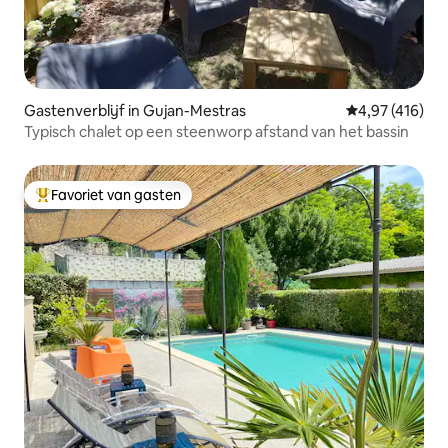
Gastenverblijf in Gujan-Mestras
Gemiddelde beo
4,97 (416)
Typisch chalet op een steenworp afstand van het bassin
Favoriet van gasten
Topfavoriet van gasten