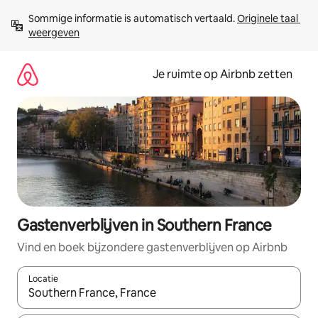
Ga
Sommige informatie is automatisch vertaald. 
Originele taal 
direct
weergeven
naar
inhoud
Je ruimte op Airbnb zetten
Gastenverblijven in Southern France
Vind en boek bijzondere gastenverblijven op Airbnb
Locatie
Wanneer er suggesties beschikbaar zijn, maak je een keuze met