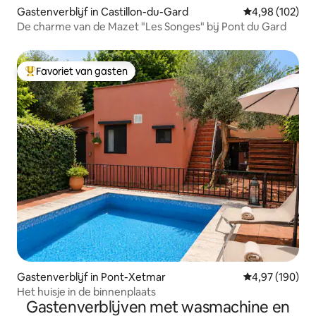
Gastenverblijf in Castillon-du-Gard
Gemiddelde beo
4,98 (102)
De charme van de Mazet "Les Songes" bij Pont du Gard
Favoriet van gasten
Topfavoriet van gasten
Gastenverblijf in Pont-Xetmar
Gemiddelde beo
4,97 (190)
Het huisje in de binnenplaats
Gastenverblijven met wasmachine en