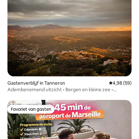
Gastenverblijf in Tanneron
Gemiddelde be
4,98 (59)
Adembenemend uitzicht • Bergen en kleine zee •
Zwembad
Favoriet van gasten
Favoriet van gasten