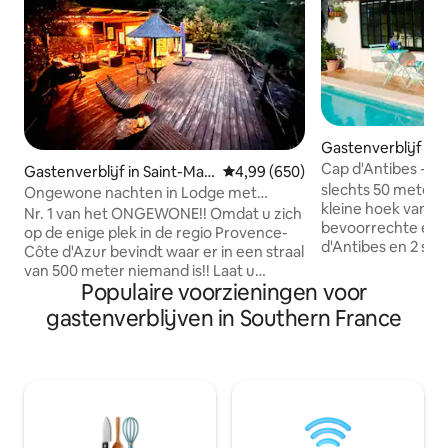
Gastenverblijf in 
Cap d'Antibes - M
Gastenverblijf in Saint-Mar
Gemiddelde beoordeling van 4,99
4,99 (650)
zwembad
slechts 50 meter v
tin-du-Var
Ongewone nachten in Lodge met
kleine hoek van he
jacuzzi
Nr. 1 van het ONGEWONE!! Omdat u zich
bevoorrechte en
op de enige plek in de regio Provence-
d'Antibes en 2 st
Côte d'Azur bevindt waar er in een straal
beroemde strande
van 500 meter niemand is!! Laat u
zijn geïntegreerd
Populaire voorzieningen voor
verrassen door onze ongelooflijke
baaien ter wereld,
Lodge met zijn hangterras van 200 m²,
gastenverblijven in Southern France
onafhankelijke accommodatie met een
geflankeerd door een buitenjacuzzi,
groot zwembad, vol
met op de achtergrond een
voor jou. Pure lu
panoramisch uitzicht op de natuur. (Lees
was het originele
de reacties!!) Volledige ontspanning!
volledig gerenovee
Gelegen op 20 minuten van de zee
omgetoverd tot e
(Nice) op een familie-olijfboerderij die al
gastenverblijf (b
45 jaar BOB-olijven, olijfolie en