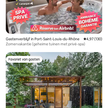
Gastenverblijf in Port-Saint-Louis-du-Rhône
Gemiddelde beo
4,97 (130)
Zomervakantie (geheime tuinen met privé-spa)
Favoriet van gasten
Favoriet van gasten