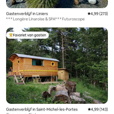
Gastenverblijf in Liniers
Gemiddelde beo
4,99 (273)
* * * Longère Linaroise & SPA* * * Futuroscope
Favoriet van gasten
Topfavoriet van gasten
Gastenverblijf in Saint-Michel-les-Portes
Gemiddelde beo
4,99 (143)