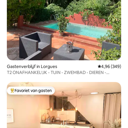
Gastenverblijf in Lorgues
Gemiddelde beo
4,96 (349)
T2 ONAFHANKELIJK - TUIN - ZWEMBAD - DIEREN -
PARKING
Favoriet van gasten
Topfavoriet van gasten