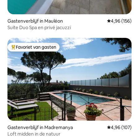
Gastenverblijf in Mauléon
Gemiddelde beo
4,96 (156)
Suite Duo Spa en privé jacuzzi
Favoriet van gasten
Topfavoriet van gasten
Gastenverblijf in Madremanya
Gemiddelde beo
4,96 (107)
Loft midden in de natuur