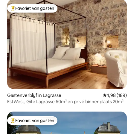
Favoriet van gasten
Topfavoriet van gasten
Gastenverblijf in Lagrasse
Gemiddelde beo
4,98 (189)
EstWest, Gîte Lagrasse 60m² en privé binnenplaats 20m²
Favoriet van gasten
Topfavoriet van gasten