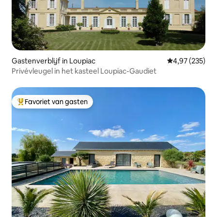
Gastenverblijf in Loupiac
Gemiddelde beo
4,97 (235)
Privévleugel in het kasteel Loupiac-Gaudiet
Favoriet van gasten
Topfavoriet van gasten