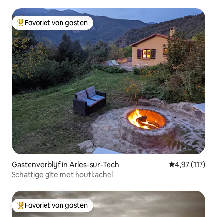
Favoriet van gasten
Topfavoriet van gasten
Gastenverblijf in Arles-sur-Tech
Gemiddelde beo
4,97 (117)
Schattige gîte met houtkachel
Favoriet van gasten
Topfavoriet van gasten