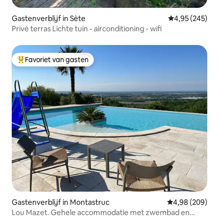
Gastenverblijf in Sète
Gemiddelde beo
4,95 (245)
Privé terras Lichte tuin - airconditioning - wifi
Favoriet van gasten
Topfavoriet van gasten
Gastenverblijf in Montastruc
Gemiddelde beo
4,98 (209)
Lou Mazet. Gehele accommodatie met zwembad en