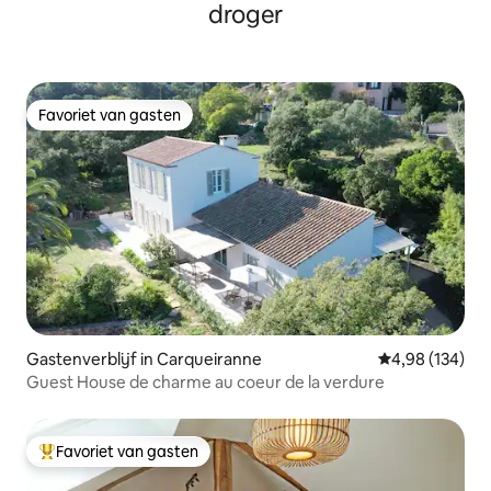
droger
Favoriet van gasten
Favoriet van gasten
Gastenverblijf in Carqueiranne
Gemiddelde beo
4,98 (134)
Guest House de charme au coeur de la verdure
Favoriet van gasten
Topfavoriet van gasten