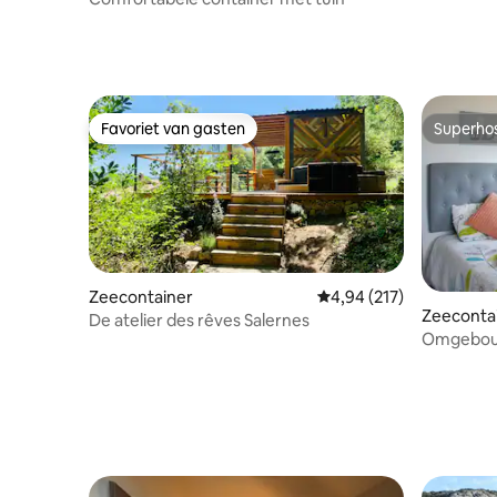
Favoriet van gasten
Superho
Favoriet van gasten
Superho
Zeecontainer
Gemiddelde beoordeling 
4,94 (217)
Zeeconta
De atelier des rêves Salernes
Omgebouw
buitenba