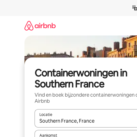
Ga
direct
naar
inhoud
Containerwoningen in
Southern France
Vind en boek bijzondere containerwoningen 
Airbnb
Locatie
Wanneer er suggesties beschikbaar zijn, maak je 
Aankomst