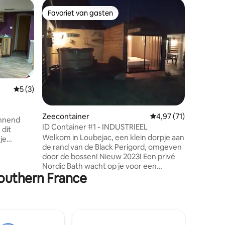
Tiny hou
Favoriet van gasten
Favorie
Favoriet van gasten
Favorie
Bed & Bre
Kom verbl
hut van 2
eigen ter
service: 
ontbijt/b
🍽️ (optio
mountainb
Gemiddelde beoordeling van 5 uit 5, 3 recensies
5 (3)
💆🏼 (opt
sport-/o
ecensies
begeleid 
Zeecontainer
Gemiddelde beoordelin
4,97 (71)
annend
(wij 😁) 
ID Container #1 - INDUSTRIEEL
 dit
Een ongeb
Welkom in Loubejac, een klein dorpje aan
je
herinneri
de rand van de Black Perigord, omgeven
ng zonder
door de bossen! Nieuw 2023! Een privé
e gaan.
Nordic Bath wacht op je voor een
d in de
Southern France
moment van welzijn na je wandelingen
 in het
of onder de sterren, weg van de
 vrijheid
gebaande paden. Geniet van de vele
vergeten.
greens, ontspanning, ontspanning, hulp
bij in slaap vallen, stressverlichting, te
esteld in
delen zonder matiging. INFO: als onze
 rust en