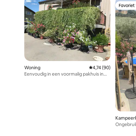
Favoriet
Favoriet
Woning
Gemiddelde beoordeling
4,74 (90)
Eenvoudig in een voormalig pakhuis in
Siselen
Kampeerb
Ongebrui
minuten 