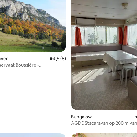
iner
Gemiddelde beoordeling van 4,5 uit 5, 8 r
4,5 (8)
ervaat Boussière -
g van 4,56 uit 5, 45 recensies
peling in de natuur
Bungalow
AGDE Stacaravan op 200 m van