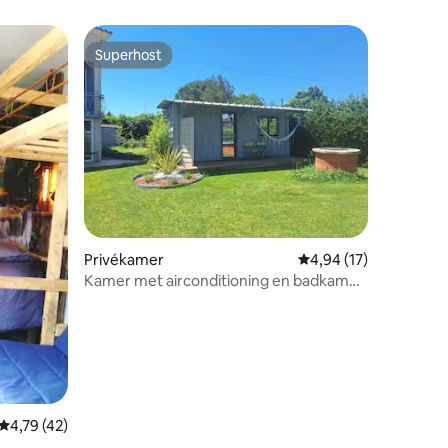
Superhost
Superhost
ecensies
Privékamer
Gemiddelde beoordelin
4,94 (17)
Kamer met airconditioning en badkamer
- Lavaur
Gemiddelde beoordeling van 4,79 uit 5, 42 recensies
4,79 (42)