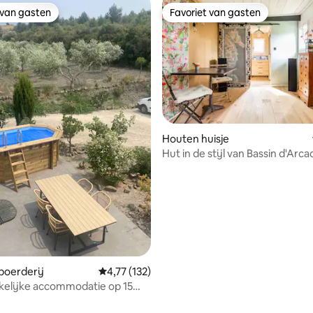
 van gasten
Favoriet van gasten
 van gasten
Favoriet van gasten
Houten huisje
Hut in de stijl van Bassin d'Arc
 van 4,74 uit 5, 90 recensies
vlakbij tram en luchthaven
oerderij
Gemiddelde beoordeling van 4,77 uit 5, 132 
4,77 (132)
kelijke accommodatie op 15
van Perpignan