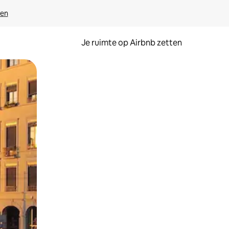
ven
Je ruimte op Airbnb zetten
ken of swipen.