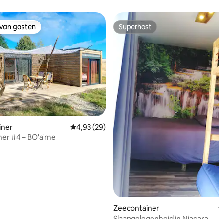
 van gasten
Superhost
 van gasten
Superhost
iner
Gemiddelde beoordeling van 4,93 uit 5, 29 r
4,93 (29)
ner #4 – BO'aime
 van 4,88 uit 5, 48 recensies
Zeecontainer
Slaapgelegenheid in Niagara