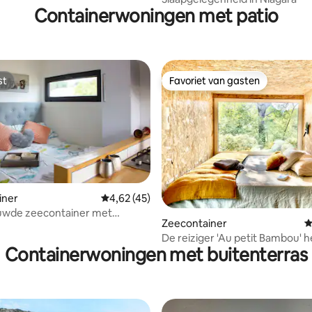
Containerwoningen met patio
st
Favoriet van gasten
st
Favoriet van gasten
van 4,94 uit 5, 217 recensies
iner
Gemiddelde beoordeling van 4,62 uit 5, 45 
4,62 (45)
de zeecontainer met
Zeecontainer
G
d
De reiziger 'Au petit Bambou' h
Containerwoningen met buitenterras
de Cévennes