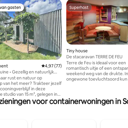
 van gasten
Superhost
 van gasten
Superhost
van 4,94 uit 5, 217 recensies
Tiny house
De stacaravan TERRE DE FEU
Terre de Feu is ideaal voor een
ment
Gemiddelde beoordeling van 4,97 uit 5, 77 r
4,97 (77)
romantisch uitje of een ontsp
ine • Gezellig en natuurlijk
weekend weg van de drukte. In
 de buurt van het meer.
aar rust en natuur op
ongewone toevluchtsoord kun 
 van het meer? Trakteer jezelf
genieten van een natuurervari
cooningverblijf in deze
naar het einde van de wereld t
 studio van 15 m², gelegen in
Een uitnodiging om naar de win
zieningen voor containerwoningen in 
e omgeving in Cazaux, in de
bomen te luisteren, blootsvoets
 La Teste-de-Buch. Ontspan
gras te lopen en dat gevoel van
en pergola-terras en geniet van
te herontdekken dat we soms 
rtabel interieur: beddengoed
Kom een paar tijdloze dagen
kwaliteit, een tv met
doorbrengen in deze cocon gen
st, een haardroger en een
het bos, omgeven door natuur,