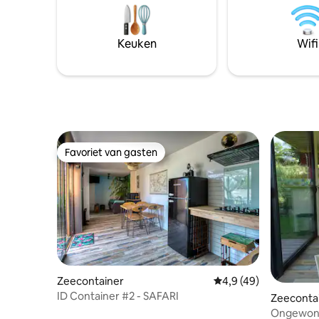
designpla
winter: fauteuils en houtkachel voor
zomer-/wi
buiten zullen je opwarmen!
rust te k
Keuken
Wifi
tussen me
Favoriet van gasten
Favoriet van gasten
Zeecontainer
Gemiddelde beoordeli
4,9 (49)
ID Container #2 - SAFARI
Zeeconta
Ongewone