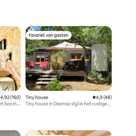
Favoriet van gasten
Favoriet van gasten
recensies
emiddelde beoordeling van 4,92 uit 5, 160 recensies
4,92 (160)
Tiny house
Gemiddelde beoordeli
4,9 (48)
et bos in
Tiny house in Deense stijl in het rustige
bos