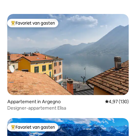
Favoriet van gasten
Topfavoriet van gasten
Appartement in Argegno
Gemiddelde beo
4,97 (130)
Designer-appartement Elisa
Favoriet van gasten
Topfavoriet van gasten