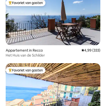
Favoriet van gasten
Topfavoriet van gasten
Appartement in Recco
Gemiddelde beo
4,99 (333)
Het Huis van de Schilder
Favoriet van gasten
Topfavoriet van gasten