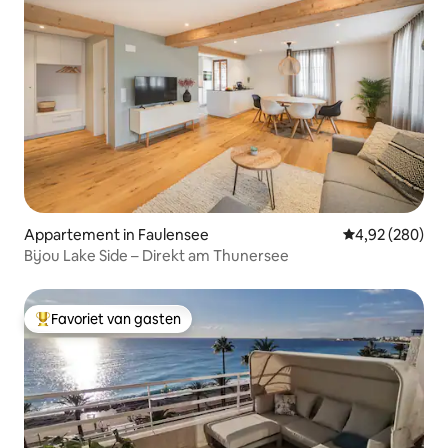
Appartement in Faulensee
Gemiddelde beo
4,92 (280)
Bijou Lake Side – Direkt am Thunersee
Favoriet van gasten
Topfavoriet van gasten