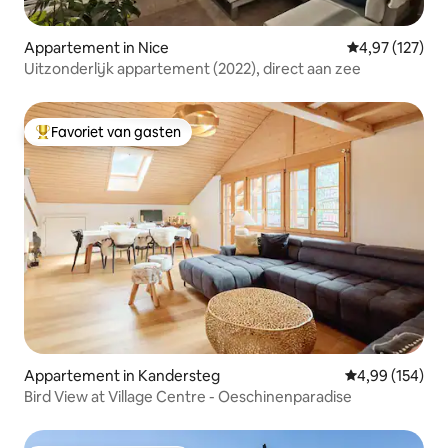
Appartement in Nice
Gemiddelde beo
4,97 (127)
Uitzonderlijk appartement (2022), direct aan zee
Favoriet van gasten
Topfavoriet van gasten
Appartement in Kandersteg
Gemiddelde beo
4,99 (154)
Bird View at Village Centre - Oeschinenparadise