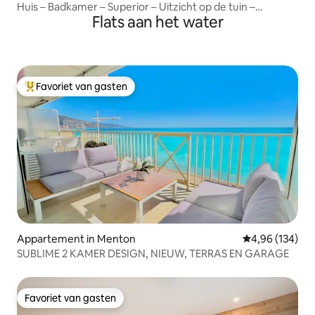
Huis – Badkamer – Superior – Uitzicht op de tuin –
Flats aan het water
L’essentiel Lo
Favoriet van gasten
Topfavoriet van gasten
Appartement in Menton
Gemiddelde beo
4,96 (134)
SUBLIME 2 KAMER DESIGN, NIEUW, TERRAS EN GARAGE
Favoriet van gasten
Favoriet van gasten