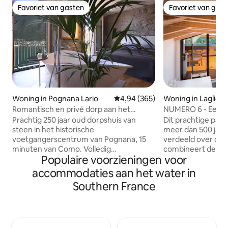
Favoriet van gasten
Favoriet van gas
Favoriet van gasten
Favoriet van gas
Woning in Pognana Lario
Gemiddelde beoordeling van 4,94
4,94 (365)
Woning in Laglio
Romantisch en privé dorp aan het
NUMERO 6 - Een hu
Comomeer
Comomeer, Italië.
Prachtig 250 jaar oud dorpshuis van
Dit prachtige pan
steen in het historische
meer dan 500 jaar. 
voetgangerscentrum van Pognana, 15
verdeeld over dri
minuten van Como. Volledig
combineert de or
Populaire voorzieningen voor
gerenoveerd en het interieur is
met prachtig on
ontworpen voor het hoogste niveau van
slaapkamers en b
accommodaties aan het water in
comfort en luxe in een authentieke,
bovenste verdiepin
Southern France
oude, Italiaanse dorpsomgeving. Zeer
van het Comomeer
privé. Gebruik van het hele huis (behalve
dakterras met ee
kelders) met eigen ingang. Geweldig
ruimtes om te ont
uitzicht op het meer vanuit alle kamers,
adembenemend uit
waaronder een iconisch bad voor twee.
Laglio biedt een a