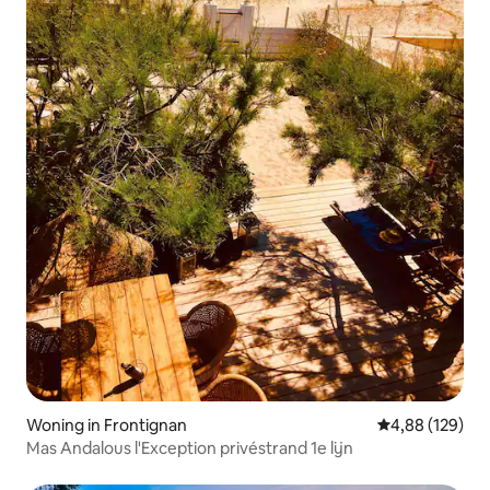
Woning in Frontignan
Gemiddelde beo
4,88 (129)
Mas Andalous l'Exception privéstrand 1e lijn