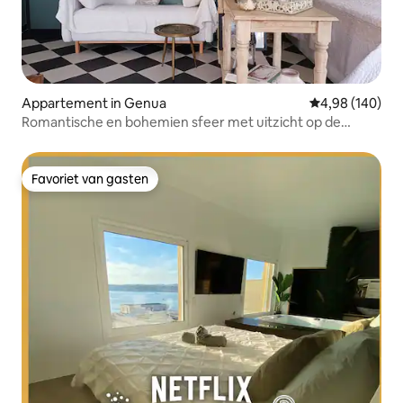
Appartement in Genua
Gemiddelde beo
4,98 (140)
Romantische en bohemien sfeer met uitzicht op de
daken
Favoriet van gasten
Favoriet van gasten