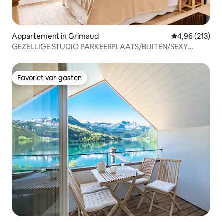
Appartement in Grimaud
Gemiddelde beo
4,96 (213)
GEZELLIGE STUDIO PARKEERPLAATS/BUITEN/SEXY
UITZICHT HAVEN GRIMAUD
Favoriet van gasten
Favoriet van gasten