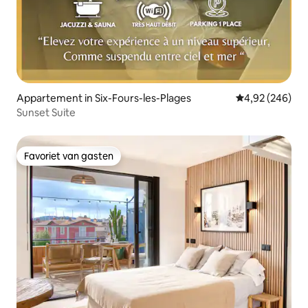
Appartement in Six-Fours-les-Plages
Gemiddelde beo
4,92 (246)
Sunset Suite
Favoriet van gasten
Favoriet van gasten