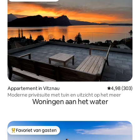
Appartement in Vitznau
Gemiddelde beo
4,98 (303)
Moderne privésuite met tuin en uitzicht op het meer
Woningen aan het water
Favoriet van gasten
Topfavoriet van gasten