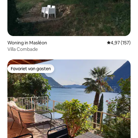
Woning in Masléon
Gemiddelde beo
4,97 (157)
Villa Combade
Favoriet van gasten
Favoriet van gasten