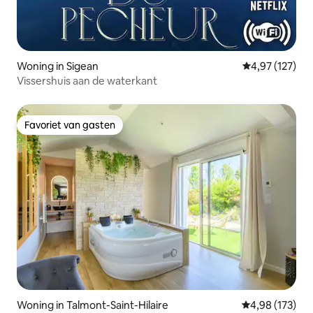
Woning in Sigean
Gemiddelde beo
4,97 (127)
Vissershuis aan de waterkant
Favoriet van gasten
Favoriet van gasten
Woning in Talmont-Saint-Hilaire
Gemiddelde beo
4,98 (173)