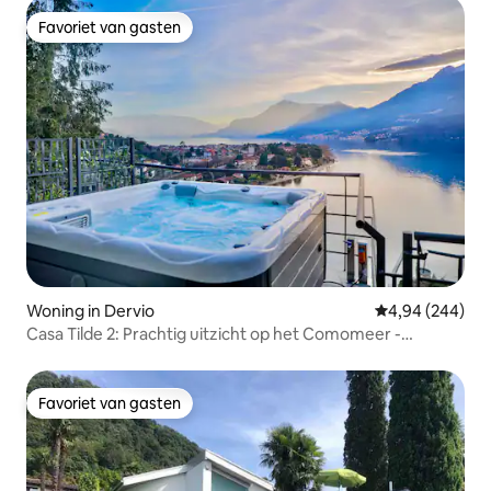
Favoriet van gasten
Favoriet van gasten
Woning in Dervio
Gemiddelde beo
4,94 (244)
Casa Tilde 2: Prachtig uitzicht op het Comomeer -
Bubbelbad
Favoriet van gasten
Favoriet van gasten