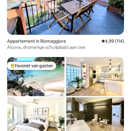
Appartement in Riomaggiore
Gemiddelde beo
4,99 (114)
Alcova, dromerige schuilplaats aan zee
Favoriet van gasten
Topfavoriet van gasten