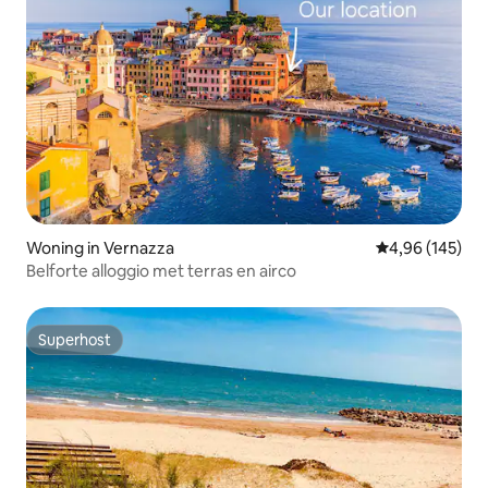
Woning in Vernazza
Gemiddelde beo
4,96 (145)
Belforte alloggio met terras en airco
Superhost
Superhost