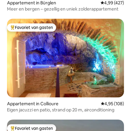
Appartement in Bürglen
Gemiddelde beo
4,99 (427)
Meer en bergen – gezellig en uniek zolderappartement
Favoriet van gasten
Topfavoriet van gasten
Appartement in Collioure
Gemiddelde beo
4,95 (108)
Eigen jacuzzi en patio, strand op 20 m, airconditioning
Favoriet van gasten
Topfavoriet van gasten