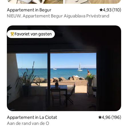
Appartement in Begur
Gemiddelde beo
4,93 (110)
NIEUW. Appartement Begur Aiguablava Privéstrand
Favoriet van gasten
Topfavoriet van gasten
Appartement in La Ciotat
Gemiddelde beo
4,96 (196)
Aan de rand van de O