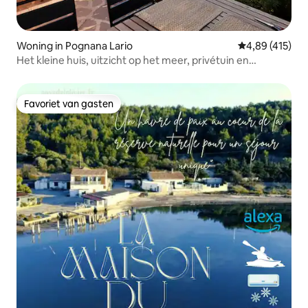
Woning in Pognana Lario
Gemiddelde beo
4,89 (415)
Het kleine huis, uitzicht op het meer, privétuin en
parkeren
Favoriet van gasten
Favoriet van gasten