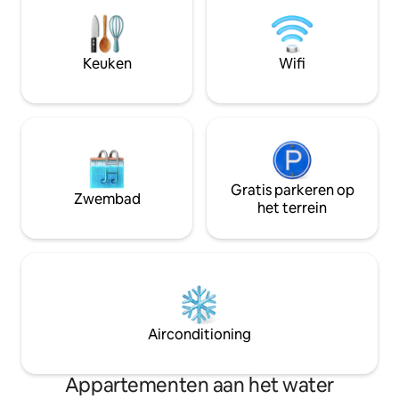
2 terrassen. Open haard. Geweldige
eten en te drinken
ruimte voor werken op afstand. Eigen
kinderspeelpark, e
parkeerplaats in de garage op 3 minuten
voldoende parkee
Keuken
Wifi
lopen – tegen betaling.
buurt.
Gratis parkeren op
Zwembad
het terrein
Airconditioning
Appartementen aan het water