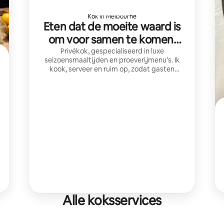
Kok in Melbourne
Eten dat de moeite waard is
om voor samen te komen,
door Alex
Privékok, gespecialiseerd in luxe
seizoensmaaltijden en proeverijmenu’s. Ik
kook, serveer en ruim op, zodat gasten
kunnen ontspannen en genieten van hun
onvergetelijke eetervaringen.
Alle koksservices