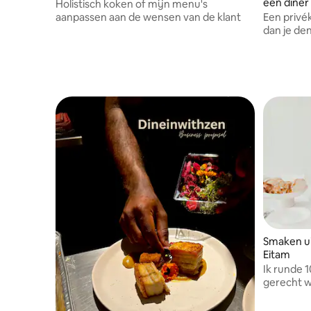
een diner
Holistisch koken of mijn menu's
aanpassen aan de wensen van de klant
Een privé
dan je denkt! Ik bied 3 uur koken
- het mak
familie voo
ik koken e
Smaken ui
Eitam
Ik runde 
gerecht w
top 10 g