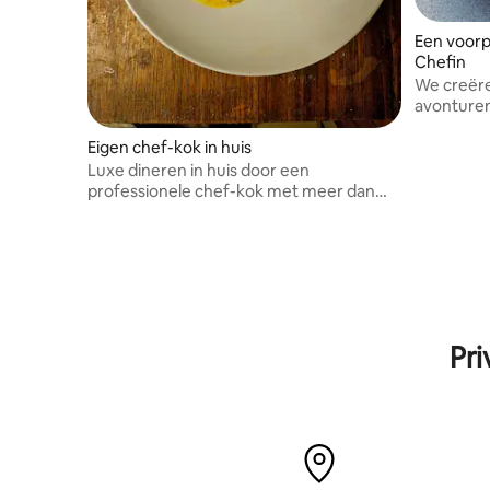
Een voorp
Chefin
We creëre
avonturen
met cultu
Eigen chef-kok in huis
Luxe dineren in huis door een
professionele chef-kok met meer dan
tien jaar culinaire expertise.
Pri