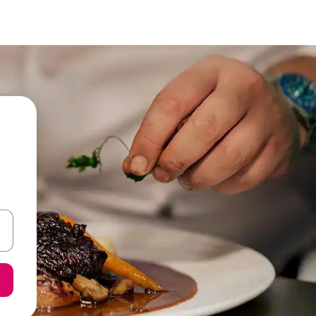
een keuze met je de pijltjestoetsen omhoog en omlaag, óf door te tik