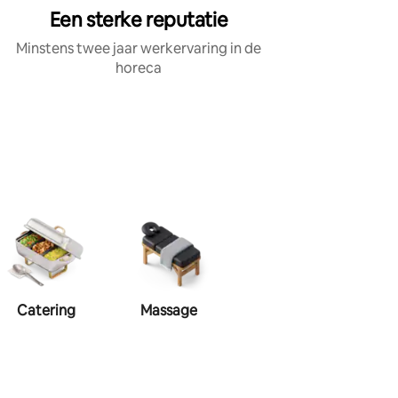
Een sterke reputatie
Minstens twee jaar werkervaring in de
horeca
Catering
Massage
Visagie
Haa