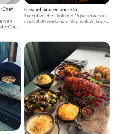
erChef
Creatief dineren door Elia
Executive chef-kok met 15 jaar ervaring,
tein en
sinds 2020 werkzaam als privékok, kook
sterChef
voor internationale muzikanten en
sie is een
prominente klanten, maar ook voor
eerlijk
evenementenbedrijven en artiesten.
rond