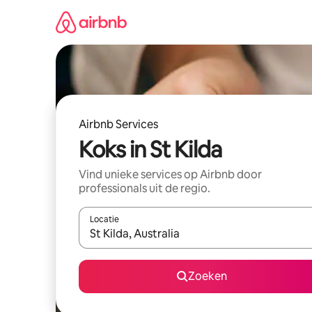
Ga
direct
naar
inhoud
Airbnb Services
Koks in St Kilda
Vind unieke services op Airbnb door
professionals uit de regio.
Locatie
Wanneer er suggesties beschikbaar zijn, maak je 
Zoeken