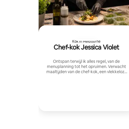
Kok in Melbourne
Chef-kok Jessica Violet
Ontspan terwijl ik alles regel, van de
menuplanning tot het opruimen. Verwacht
maaltijden van de chef-kok, een vlekkeloze
service, een prachtige presentatie en een
warme privé-dinerervaring die is afgestemd
op je groep.