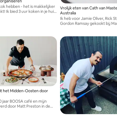
 organiseren
kok hebben - het is makkelijker
Vrolijk eten van Cath van Mast
 in je huis
Australia
en van 4-6 maaltijden voor je
Ik heb voor Jamie Oliver, Rick S
r de komende dagen. Ook kan
Gordon Ramsay gekookt bij Ma
n assisteren bij je etentjes.
Australia. Wat begon als een pas
carrière geworden. Ik vind het h
om mensen samen te brengen 
heerlijk, doordacht eten.
t het Midden-Oosten door
10 jaar BOOSA café en mijn
erd door Matt Preston in de
enoemd.