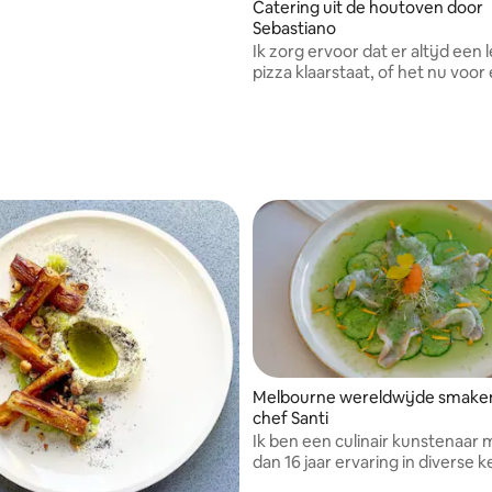
Catering uit de houtoven door
Sebastiano
Ik zorg ervoor dat er altijd een 
pizza klaarstaat, of het nu voor
intiem feestje is of een zakelijk
bijeenkomst.
Melbourne wereldwijde smake
chef Santi
Ik ben een culinair kunstenaar
dan 16 jaar ervaring in diverse 