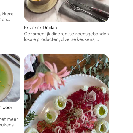
lekkere
 een
e
Privékok Declan
Gezamenlijk dineren, seizoensgebonden
lokale producten, diverse keukens,
smaakvolle gerechten.
n door
 met meer
keukens.