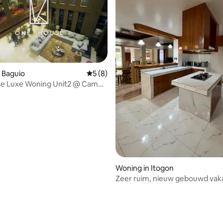
 Baguio
Gemiddelde beoordeling van 5 uit 5, 8 r
5 (8)
e Luxe Woning Unit2 @ Camp
eling van 5 uit 5, 7 recensies
Woning in Itogon
Zeer ruim, nieuw gebouwd vak
Baguio.️