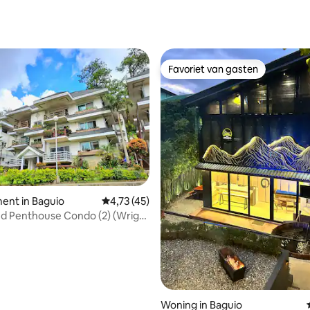
Favoriet van gasten
Favoriet van gasten
ent in Baguio
Gemiddelde beoordeling van 4,73 uit 5, 45 
4,73 (45)
d Penthouse Condo (2) (Wright
Woning in Baguio