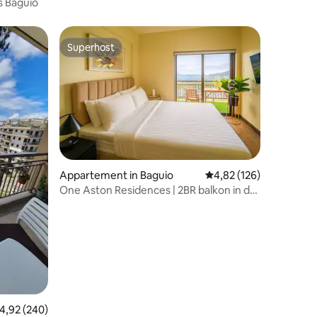
s Baguio
Superhost
Superhost
Appartement in Baguio
Gemiddelde beoordeling
4,82 (126)
One Aston Residences | 2BR balkon in de
recensies
buurt van Mines View
emiddelde beoordeling van 4,92 uit 5, 240 recensies
4,92 (240)