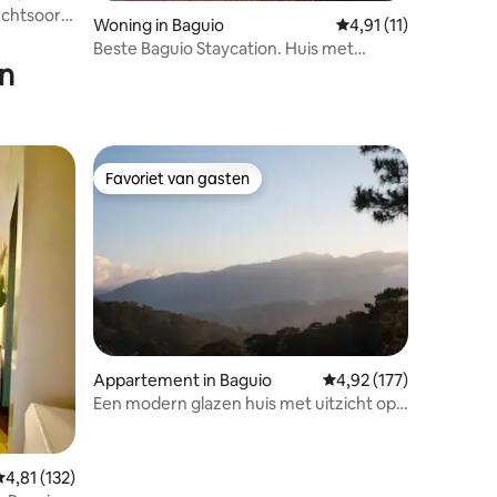
uchtsoord
Woning in Baguio
Gemiddelde beoordeli
4,91 (11)
Beste Baguio Staycation. Huis met
en
prachtig uitzicht
Favoriet van gasten
Favoriet van gasten
Appartement in Baguio
Gemiddelde beoordeling
4,92 (177)
ecensies
Een modern glazen huis met uitzicht op
UNIT A
emiddelde beoordeling van 4,81 uit 5, 132 recensies
4,81 (132)