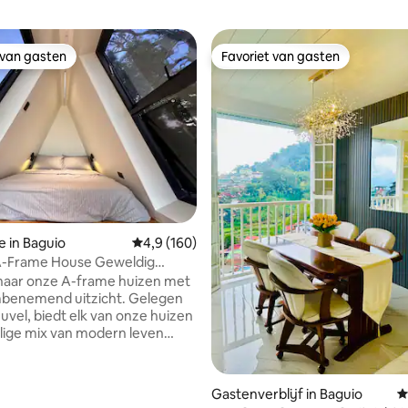
 van gasten
Favoriet van gasten
 van gasten
Favoriet van gasten
van 4,88 uit 5, 252 recensies
e in Baguio
Gemiddelde beoordeling van 4,9 uit 5, 160 r
4,9 (160)
A-Frame House Geweldig
naar onze A-frame huizen met
benemend uitzicht. Gelegen
uvel, biedt elk van onze huizen
lige mix van modern leven
e wakker worden met een
ch uitzicht. Elke unit heeft een
let en badkamer. Het eigen dek
Gastenverblijf in Baguio
G
 voor koffie of sterrenkijken.