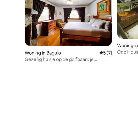
Woning in
One Hous
Woning in Baguio
Gemiddelde beoord
5 (7)
John Hay
Gezellig huisje op de golfbaan: je
perfecte uitje