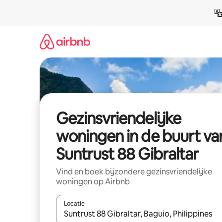
Ga
direct
naar
inhoud
Gezinsvriendelijke
woningen in de buurt va
Suntrust 88 Gibraltar
Vind en boek bijzondere gezinsvriendelijke
woningen op Airbnb
Locatie
Wanneer er suggesties beschikbaar zijn, maak je 