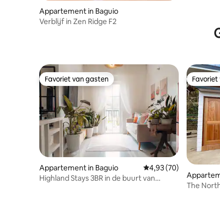
Appartement in Baguio
Verblijf in Zen Ridge F2
G
Favoriet van gasten
Favoriet
Favoriet van gasten
Favoriet
Appartement in Baguio
Gemiddelde beoordeling
4,93 (70)
Appartem
Highland Stays 3BR in de buurt van
The North 
toeristische plekken met
parkeergelegenheid