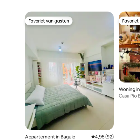
Favoriet van gasten
Favoriet
Favoriet van gasten
Favoriet
Woning in
Casa Pio B
uitzicht 
Appartement in Baguio
Gemiddelde beoordeling
4,95 (92)