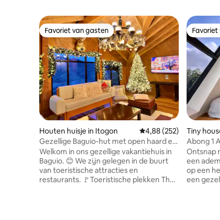
Favoriet van gasten
Favoriet
Favoriet van gasten
Favoriet
Houten huisje in Itogon
Gemiddelde beoordeling 
4,88 (252)
Tiny hous
Gezellige Baguio-hut met open haard en
Abong 1 
uitzicht op de bergen
uitzicht
Welkom in ons gezellige vakantiehuis in
Ontsnap 
Baguio. 😊 We zijn gelegen in de buurt
een adem
van toeristische attracties en
op een he
restaurants. 🚩Toeristische plekken The
een gezel
Mansion 5 minuten rijden 🚗 Wright Park
terwijl z
5 minuten rijden 🚗 Mines View Park 5
panoramis
minuten rijden 🚗 Botanische tuin op 8
eigen toi
minuten afstand 🚗 SM Baguio 20
is perfect