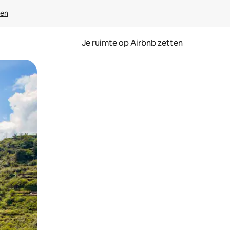
ven
Je ruimte op Airbnb zetten
ken of swipen.