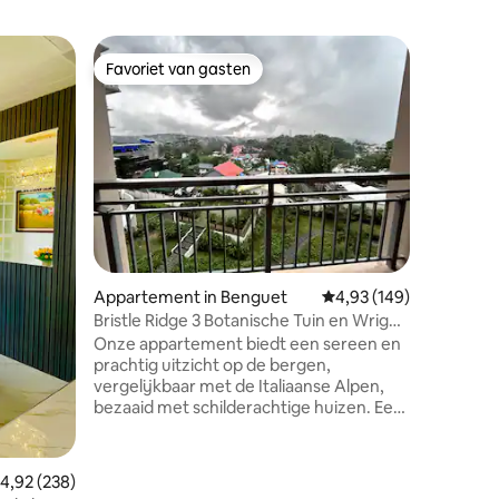
Woning i
Favoriet van gasten
Favorie
Favoriet van gasten
Favorie
Baguio H
Slechts 
maar weg
zeer fri
koude be
dennenbo
op mist. 
en de wa
prachtig
zijn omg
ecensies
Appartement in Benguet
Gemiddelde beoordeling
4,93 (149)
laten ove
binnen en
Bristle Ridge 3 Botanische Tuin en Wright
stadslich
Park
Onze appartement biedt een sereen en
vanaf het
prachtig uitzicht op de bergen,
adembene
vergelijkbaar met de Italiaanse Alpen,
meer dan
bezaaid met schilderachtige huizen. Een
ervaring.
veilige en beveiligde omgeving om
daadwerkelijk in de wolken te leven met
de geur van dennen. 9 minuten van
emiddelde beoordeling van 4,92 uit 5, 238 recensies
4,92 (238)
Burnham Park, Session Road en Sm