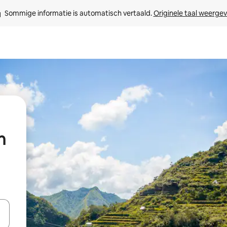
Sommige informatie is automatisch vertaald. 
Originele taal weerge
n
een keuze met je de pijltjestoetsen omhoog en omlaag, óf door te tik