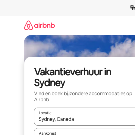
Ga
direct
naar
inhoud
Vakantieverhuur in
Sydney
Vind en boek bijzondere accommodaties op
Airbnb
Locatie
Wanneer er suggesties beschikbaar zijn, maak je 
Aankomst