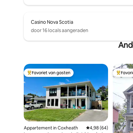
Casino Nova Scotia
door 16 locals aangeraden
And
Favoriet van gasten
Favor
Topfavoriet van gasten
Topfavor
Appartement in Coxheath
Gemiddelde beoordeling
4,98 (64)