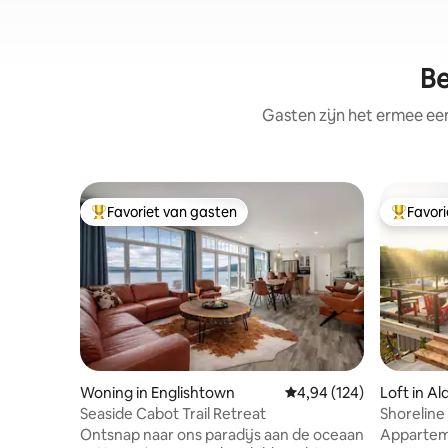
Be
Gasten zijn het ermee e
Favoriet van gasten
Favor
Topfavoriet van gasten
Topfavor
Woning in Englishtown
Gemiddelde beoordeling 
4,94 (124)
Loft in Al
Seaside Cabot Trail Retreat
Shoreline
Ontsnap naar ons paradijs aan de oceaan
Apparteme