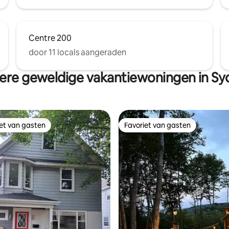
Centre 200
door 11 locals aangeraden
ere geweldige vakantiewoningen in Sy
iet van gasten
Favoriet van gasten
iet van gasten
Favoriet van gasten
 van 4,98 uit 5, 64 recensies