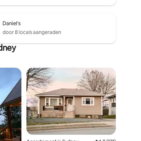
Daniel's
door 8 locals aangeraden
dney