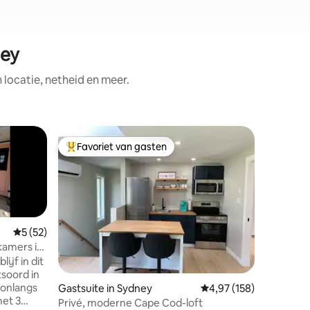
ney
ocatie, netheid en meer.
Woning i
Favoriet van gasten
Favor
Topfavoriet van gasten
Topfavo
Rijtjeshu
Welkom b
Klub, een
samenges
slaapkam
moderne 
Gemiddelde beoordeling van 5 uit 5, 52 recensies
5 (52)
maximaal 
kamers in
balans t
ijf in dit
ontspanni
ecensies
tsoord in
langere v
 onlangs
Gastsuite in Sydney
Gemiddelde beoordeling
4,97 (158)
bent, ee
et 3
Cape Bret
Privé, moderne Cape Cod-loft