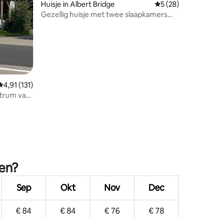
Huisje in Albert Bridge
Gemiddelde beoorde
5 (28)
Gezellig huisje met twee slaapkamers
aan de rivier de Mira
Gemiddelde beoordeling van 4,91 uit 5, 131 recensies
4,91 (131)
ntrum van
ken?
Sep
Okt
Nov
Dec
€ 84
€ 84
€ 76
€ 78