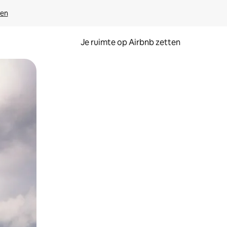
ven
Je ruimte op Airbnb zetten
ken of swipen.