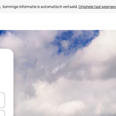
Sommige informatie is automatisch vertaald. 
Originele taal weerge
een keuze met je de pijltjestoetsen omhoog en omlaag, óf door te tik