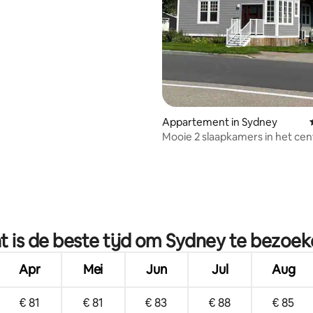
Appartement in Sydney
Mooie 2 slaapkamers in het ce
Sydney.
eling van 5 uit 5, 6 recensies
 is de beste tijd om Sydney te bezoe
Apr
Mei
Jun
Jul
Aug
€ 81
€ 81
€ 83
€ 88
€ 85