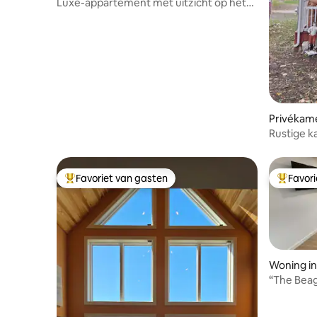
Luxe-appartement met uitzicht op het
water - Cape Breton Suite
Privékame
Rustige k
centrum (
Favoriet van gasten
Favor
Topfavoriet van gasten
Topfavor
Woning i
“The Beag
van de l