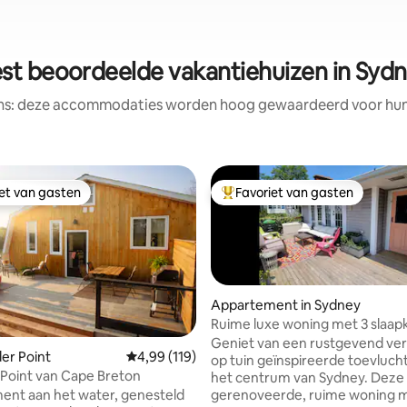
st beoordeelde vakantiehuizen in Syd
ens: deze accommodaties worden hoog gewaardeerd voor hun l
iet van gasten
Favoriet van gasten
iet van gasten
Topfavoriet van gasten
Appartement in Sydney
Ruime luxe woning met 3 slaap
het centrum van Sydney
Geniet van een rustgevend verbl
van 4,94 uit 5, 124 recensies
der Point
Gemiddelde beoordeling van 4,99 uit 5, 119 r
4,99 (119)
op tuin geïnspireerde toevluch
 Point van Cape Breton
het centrum van Sydney. Deze
nt aan het water, genesteld
gerenoveerde, ruime woning m