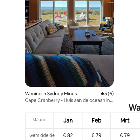
Woning in Sydney Mines
Gemiddelde beoord
5 (6)
Cape Cranberry - Huis aan de oceaan in
Wat
Cape Breton
Maand
Jan
Feb
Mrt
€ 82
€ 79
€ 79
Gemiddelde