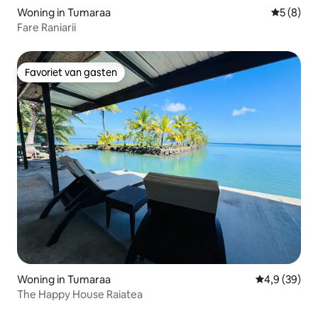
Woning in Tumaraa
Gemiddeld
5 (8)
Fare Raniarii
Favoriet van gasten
Favoriet van gasten
Woning in Tumaraa
Gemiddelde b
4,9 (39)
The Happy House Raiatea