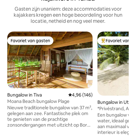
Gasten zijn unaniem: deze accommodaties voor
kajakkers kregen een hoge beoordeling voor hun
locatie, netheid en nog veel meer.
Favoriet van gasten
Favoriet van g
Favoriet van gasten
Topfavoriet van 
Bungalow in Tiva
Gemiddelde beoordeling van 4,96
4,96 (146)
Moana Beach bungalow Plage
Bungalow in Utur
Nieuwe traditionele bungalow van 37 m²,
*Privéstrand, A/C
gelegen aan zee. Fantastische plek om
water Miri
Een bungalow van 
te genieten van de prachtige
water, ideaal geleg
zonsondergangen met uitzicht op Bora
aan maximaal vier
Bora. Koraalrif direct aan de overkant
interieur is elega