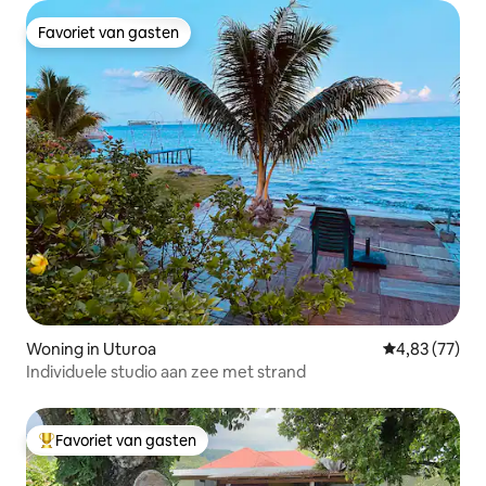
Favoriet van gasten
Favoriet van gasten
Woning in Uturoa
Gemiddelde be
4,83 (77)
Individuele studio aan zee met strand
Favoriet van gasten
Topfavoriet van gasten