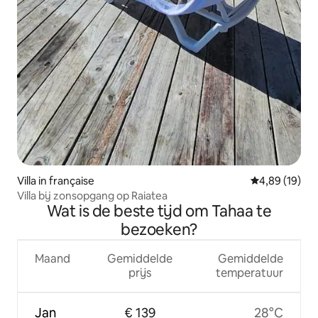
Villa in française
Gemiddelde be
4,89 (19)
Villa bij zonsopgang op Raiatea
Wat is de beste tijd om Tahaa te
bezoeken?
Maand
Gemiddelde
Gemiddelde
prijs
temperatuur
Jan
€ 139
28°C