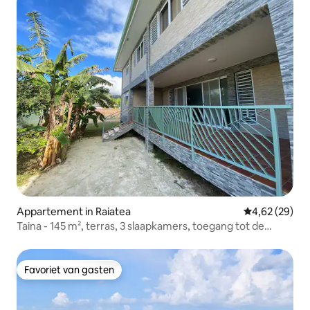
Appartement in Raiatea
Gemiddelde be
4,62 (29)
Taina - 145 m², terras, 3 slaapkamers, toegang tot de
lagune
Favoriet van gasten
Favoriet van gasten