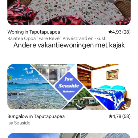
Woning in Taputapuapea
Gemiddelde be
4,93 (28)
Raiatea Opoa "Fare Rêvé" Privéstrand en -kust
Andere vakantiewoningen met kajak
Bungalow in Taputapuapea
Gemiddelde be
4,78 (58)
Isa Seaside