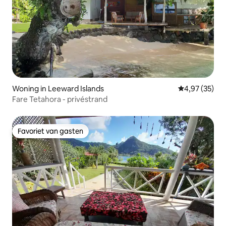
Woning in Leeward Islands
Gemiddelde be
4,97 (35)
Fare Tetahora - privéstrand
Favoriet van gasten
Favoriet van gasten