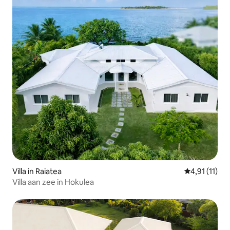
Villa in Raiatea
Gemiddelde b
4,91 (11)
Villa aan zee in Hokulea