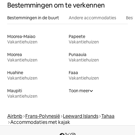
Bestemmingen om te verkennen
Bestemmingen in de buurt
Andere accommodaties
Best
Moorea-Maiao
Papeete
Vakantiehuizen
Vakantiehuizen
Moorea
Punaauia
Vakantiehuizen
Vakantiehuizen
Huahine
Faaa
Vakantiehuizen
Vakantiehuizen
Maupiti
Toon meer
Vakantiehuizen
Airbnb
Frans-Polynesië
Leeward Islands
Tahaa
Accommodaties met kajak