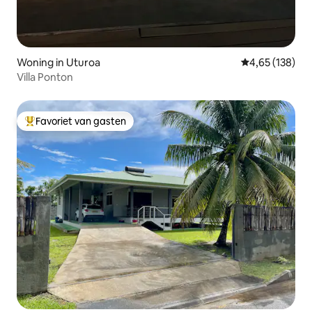
Woning in Uturoa
Gemiddelde beo
4,65 (138)
Villa Ponton
Favoriet van gasten
Topfavoriet van gasten