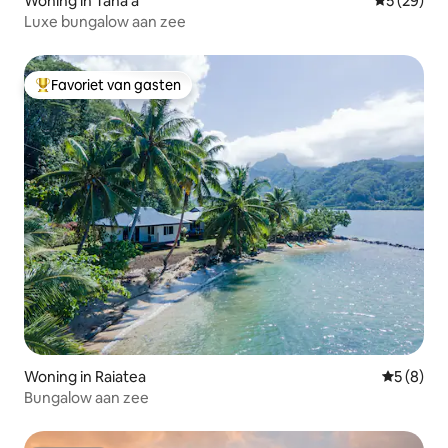
Woning in Taha'a
Gemiddelde
5 (29)
Luxe bungalow aan zee
Favoriet van gasten
Topfavoriet van gasten
Woning in Raiatea
Gemiddeld
5 (8)
Bungalow aan zee