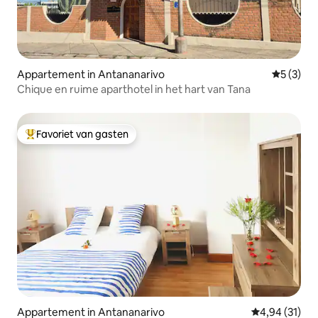
Appartement in Antananarivo
Gemiddeld
5 (3)
Chique en ruime aparthotel in het hart van Tana
Favoriet van gasten
Topfavoriet van gasten
Appartement in Antananarivo
Gemiddelde be
4,94 (31)