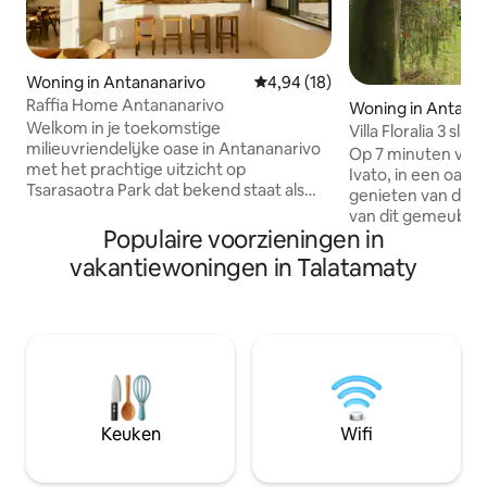
Woning in Antananarivo
Gemiddelde beoordeling van 4,9
4,94 (18)
Raffia Home Antananarivo
Woning in Antana
Welkom in je toekomstige
Villa Floralia 3 slaapkamers vlakbij de
milieuvriendelijke oase in Antananarivo
luchthaven
Op 7 minuten van 
met het prachtige uitzicht op
Ivato, in een oase
Tsarasaotra Park dat bekend staat als
genieten van de 
het vogelparadijs als je achtertuin! Deze
van dit gemeubilee
luxe woning belichaamt de essentie van
Populaire voorzieningen in
met glasvezelwifi en C
minimalistisch leven en omarmt het
voor een zakelijk 
vakantiewoningen in Talatamaty
uiterste in comfort en duurzaamheid.
ruime slaapkamer
Als je deze met zorg ontworpen woning
3 toiletten, 1 inge
binnenstapt, word je begroet door een
uitkomt op een ove
hoog plafond, een luchtige en
winkels in de buur
uitnodigende woonkamer badend in
supermarkten, gro
natuurlijk licht. Met vier slaapkamers
kruideniers, apot
verdeeld over twee verdiepingen staan
Accommodatie uit
privacy en rust van het grootste belang.
drinkwaterreservo
Keuken
Wifi