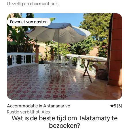
Gezellig en charmant huis
Favoriet van gasten
Favoriet van gasten
Accommodatie in Antananarivo
Gemiddeld
5 (5)
Rustig verblijf bij Alex
Wat is de beste tijd om Talatamaty te
bezoeken?