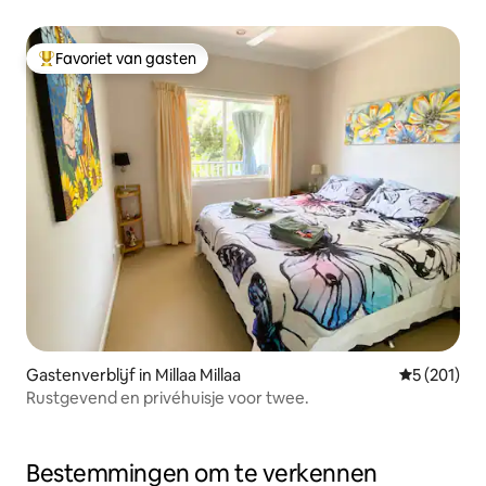
Favoriet van gasten
Topfavoriet van gasten
Gastenverblijf in Millaa Millaa
Gemiddelde 
5 (201)
Rustgevend en privéhuisje voor twee.
Bestemmingen om te verkennen