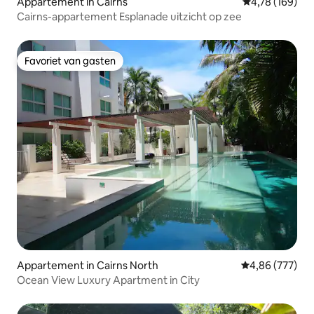
Appartement in Cairns
Gemiddelde beo
4,78 (169)
Cairns-appartement Esplanade uitzicht op zee
Favoriet van gasten
Favoriet van gasten
Appartement in Cairns North
Gemiddelde beo
4,86 (777)
Ocean View Luxury Apartment in City