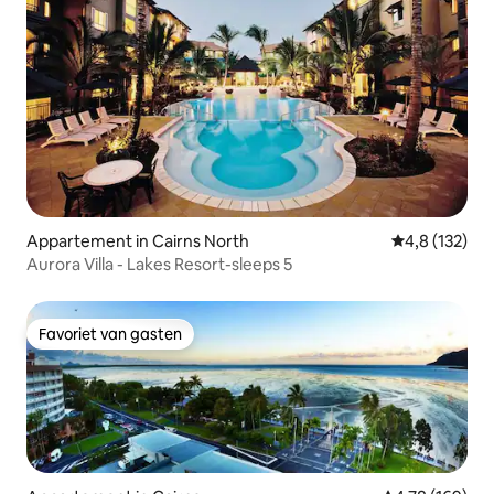
Appartement in Cairns North
Gemiddelde be
4,8 (132)
Aurora Villa - Lakes Resort-sleeps 5
Favoriet van gasten
Favoriet van gasten