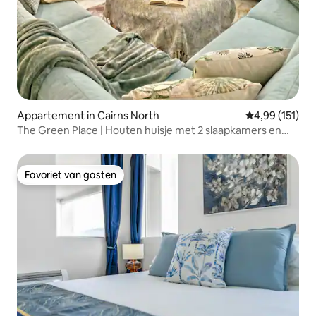
Appartement in Cairns North
Gemiddelde beo
4,99 (151)
The Green Place | Houten huisje met 2 slaapkamers en
tropische oase + 4 zwembaden
Favoriet van gasten
Favoriet van gasten