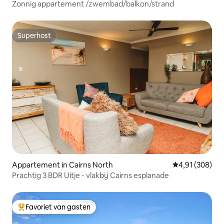
Zonnig appartement /zwembad/balkon/strand
Superhost
Superhost
Appartement in Cairns North
Gemiddelde beo
4,91 (308)
Prachtig 3 BDR Uitje - vlakbij Cairns esplanade
Favoriet van gasten
Topfavoriet van gasten