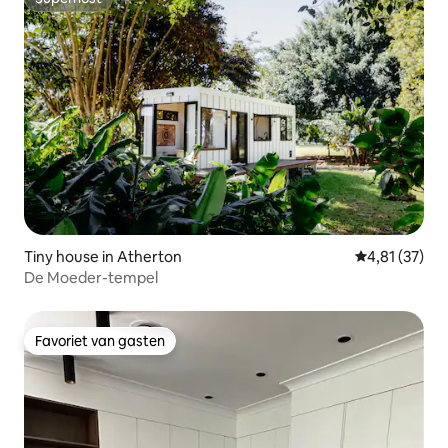
Superhost
Tiny house in Atherton
Gemiddelde be
4,81 (37)
De Moeder-tempel
Favoriet van gasten
Favoriet van gasten