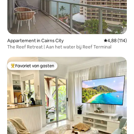
Appartement in Cairns City
Gemiddelde beo
4,88 (114)
The Reef Retreat | Aan het water bij Reef Terminal
Favoriet van gasten
Topfavoriet van gasten