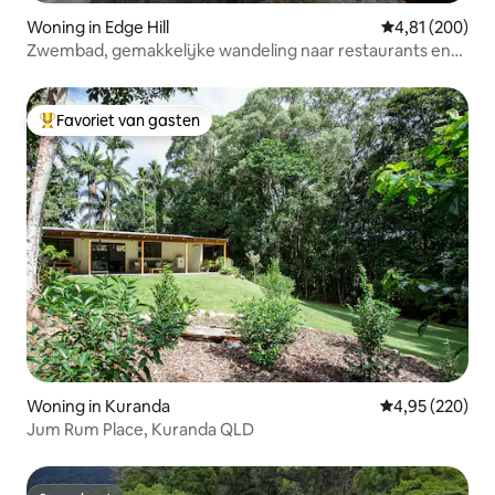
Woning in Edge Hill
Gemiddelde beo
4,81 (200)
Zwembad, gemakkelijke wandeling naar restaurants en
botanische tuinen
Favoriet van gasten
Topfavoriet van gasten
Woning in Kuranda
Gemiddelde beo
4,95 (220)
Jum Rum Place, Kuranda QLD