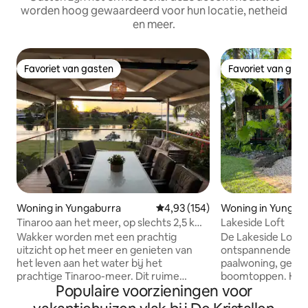
worden hoog gewaardeerd voor hun locatie, netheid
en meer.
Favoriet van gasten
Favoriet van gas
Favoriet van gasten
Favoriet van gas
Woning in Yungaburra
Gemiddelde beoordeling van 4,93
4,93 (154)
Woning in Yungab
Tinaroo aan het meer, op slechts 2,5 km
Lakeside Loft
van de stad Yungaburra
Wakker worden met een prachtig
De Lakeside Loft i
uitzicht op het meer en genieten van
ontspannende uitje
het leven aan het water bij het
paalwoning, genes
prachtige Tinaroo-meer. Dit ruime
boomtoppen. Het b
Populaire voorzieningen voor
toevluchtsoord voor gezinnen heeft
verdiepingen me
directe toegang tot het meer en je
panoramisch uitzi