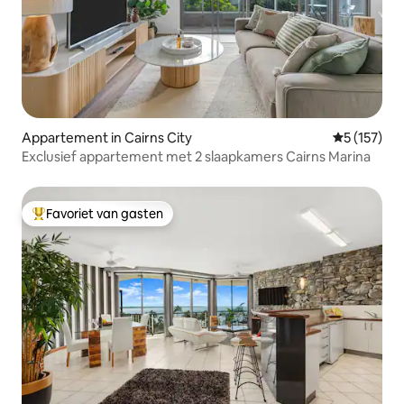
Appartement in Cairns City
Gemiddelde 
5 (157)
Exclusief appartement met 2 slaapkamers Cairns Marina
Favoriet van gasten
Topfavoriet van gasten