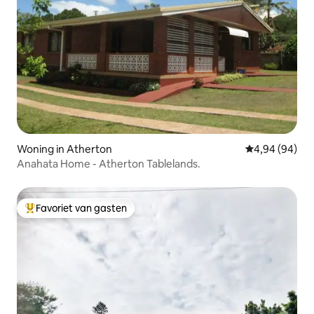
Woning in Atherton
Gemiddelde be
4,94 (94)
Anahata Home - Atherton Tablelands.
Favoriet van gasten
Topfavoriet van gasten