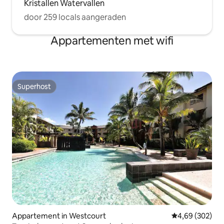
Kristallen Watervallen
door 259 locals aangeraden
Appartementen met wifi
Superhost
Superhost
Appartement in Westcourt
Gemiddelde beo
4,69 (302)