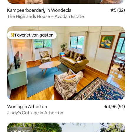
Kampeerboerderij in Wondecla
Gemiddelde
5 (32)
The Highlands House ~ Avodah Estate
Favoriet van gasten
Topfavoriet van gasten
Woning in Atherton
Gemiddelde be
4,96 (91)
Jindy's Cottage in Atherton
Superhost