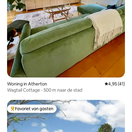
Woning in Atherton
Gemiddelde be
4,95 (41)
Wagtail Cottage - 500 m naar de stad
Favoriet van gasten
Topfavoriet van gasten