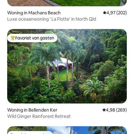
Woning in Machans Beach
Gemiddelde beo
4,97 (202)
Luxe oceaanwoning ' La Flotte' in North Qld
Favoriet van gasten
Topfavoriet van gasten
Woning in Bellenden Ker
Gemiddelde beo
4,98 (269)
Wild Ginger Rainforest Retreat