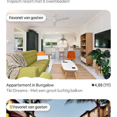
Tropisch resort met 9 zwembaden!
Favoriet van gasten
Favoriet van gasten
Appartement in Bungalow
Gemiddelde beo
4,88 (111)
Tiki Dreams - Met een groot luchtig balkon
Favoriet van gasten
Topfavoriet van gasten