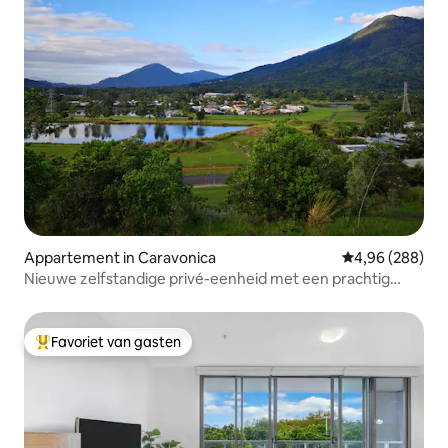
Appartement in Caravonica
Gemiddelde beo
4,96 (288)
Nieuwe zelfstandige privé-eenheid met een prachtig
uitzicht
Favoriet van gasten
Topfavoriet van gasten