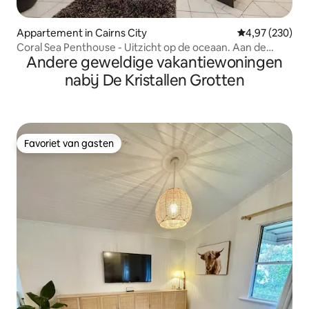
Appartement in Cairns City
Gemiddelde beo
4,97 (230)
Coral Sea Penthouse - Uitzicht op de oceaan. Aan de
Andere geweldige vakantiewoningen
Esplanade
nabij De Kristallen Grotten
Favoriet van gasten
Favoriet van gasten