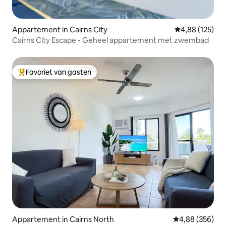
Appartement in Cairns City
Gemiddelde beo
4,88 (125)
Cairns City Escape - Geheel appartement met zwembad
Favoriet van gasten
Topfavoriet van gasten
Appartement in Cairns North
Gemiddelde beo
4,88 (356)